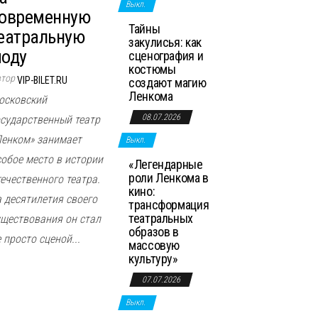
Выкл.
овременную
Тайны
еатральную
закулисья: как
оду
сценография и
костюмы
втор
VIP-BILET.RU
создают магию
Ленкома
осковский
08.07.2026
осударственный театр
Ленком» занимает
Выкл.
собое место в истории
«Легендарные
роли Ленкома в
течественного театра.
кино:
а десятилетия своего
трансформация
театральных
уществования он стал
образов в
 просто сценой...
массовую
культуру»
07.07.2026
Выкл.