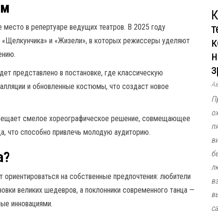
ем
К
т
 место в репертуаре ведущих театров. В 2025 году
к
 «Щелкунчика» и «Жизели», в которых режиссеры уделяют
н
ению.
з
дет представлено в постановке, где классическую
А
алляции и обновленные костюмы, что создаст новое
П
о
обещает смелое хореографическое решение, совмещающее
п
а, что способно привлечь молодую аудиторию.
в
а?
б
л
т ориентироваться на собственные предпочтения: любители
в
новки великих шедевров, а поклонники современного танца —
в
ые инновациями.
с