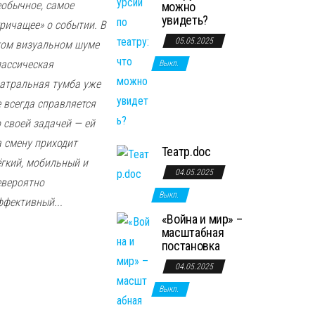
еобычное, самое
можно
увидеть?
кричащее» о событии. В
05.05.2025
том визуальном шуме
лассическая
Выкл.
еатральная тумба уже
е всегда справляется
о своей задачей — ей
а смену приходит
Театр.doc
29.10.202
ёгкий, мобильный и
04.05.2025
02.07.2026
Выкл.
евероятно
Выкл.
Выкл.
ффективный...
Пут
«Война и мир» –
11.12.2025
Как
вод
масштабная
постановка
Выкл.
горо
ите
04.05.2025
дски
Секр
ь п
Выкл.
е
еты
сам