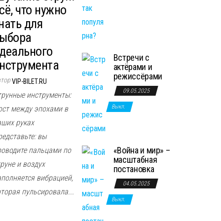
сё, что нужно
нать для
ыбора
деального
Встречи с
нструмента
актёрами и
режиссёрами
втор
VIP-BILET.RU
09.05.2025
трунные инструменты:
Выкл.
ост между эпохами в
аших руках
редставьте: вы
«Война и мир» –
роводите пальцами по
масштабная
руне и воздух
постановка
аполняется вибрацией,
04.05.2025
оторая пульсировала...
Выкл.