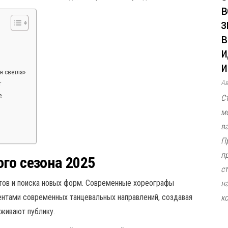
в
з
в
и
и
я светла»
А
т
е
С
м
в
П
п
го сезона 2025
ст
нтов и поиска новых форм. Современные хореографы
н
ентами современных танцевальных направлений, создавая
к
живают публику.