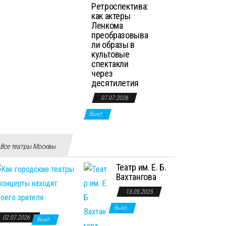
Ретроспектива:
как актеры
Ленкома
преобразовыва
ли образы в
культовые
спектакли
через
десятилетия
07.07.2026
Выкл.
Все театры Москвы
Театр им. Е. Б.
Вахтангова
13.05.2025
Выкл.
02.07.2026
Выкл.