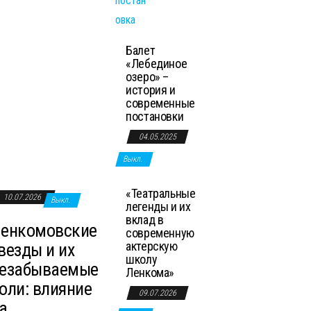
Балет
«Лебединое
озеро» –
история и
современные
постановки
04.05.2025
Выкл.
«Театральные
10.07.2026
Выкл.
легенды и их
вклад в
енкомовские
современную
актерскую
везды и их
школу
езабываемые
Ленкома»
оли: влияние
09.07.2026
а