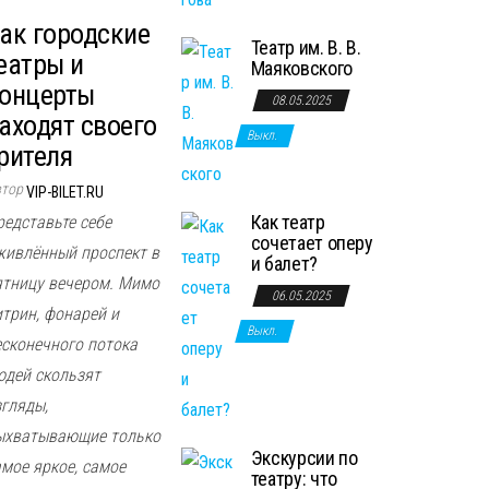
ак городские
Театр им. В. В.
еатры и
Маяковского
онцерты
08.05.2025
аходят своего
Выкл.
рителя
втор
VIP-BILET.RU
Как театр
редставьте себе
сочетает оперу
живлённый проспект в
и балет?
ятницу вечером. Мимо
06.05.2025
итрин, фонарей и
Выкл.
есконечного потока
юдей скользят
згляды,
ыхватывающие только
Экскурсии по
амое яркое, самое
театру: что