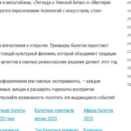
н
м и масштабным, «Легенда о Невской битве» и «Мистерия
«
суется пересечением технологий с искусством, стоит
э
к
т
н
а впечатления и открытия. Премьеры балетов перестают
с
стоящий культурный феномен, который объединяет традиции
н
о артистов и смелые режиссерские решения делают этот год
л
н
м оформлением или смелые эксперименты, — каждая
э
аемые эмоции и расширить горизонты восприятия
 упускайте возможность посетить эти выдающиеся события!
чшие балеты
Балетные спектакли
Афиша балетов
25 года
весны 2025
2025
цензии на
Топ балетных премьер
Балетные