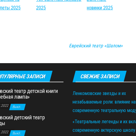
леты 2025
2025
новинки 2025
Еврейский театр «Шалом»
ПУЛЯРНЫЕ ЗАПИСИ
СВЕЖИЕ ЗАПИСИ
вский театр детской книги
Ленкомовские звезды и их
ебная лампа»
незабываемые роли: влияние на
4.2022
Выкл.
современную театральную мод
вский детский театр
«Театральные легенды и их вкл
ды
современную актерскую школу
5.2022
Выкл.