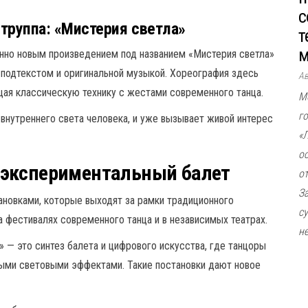
с
труппа: «Мистерия светла»
т
м
нно новым произведением под названием «Мистерия светла»
подтекстом и оригинальной музыкой. Хореография здесь
А
щая классическую технику с жестами современного танца.
М
г
внутреннего света человека, и уже вызывает живой интерес
«
о
 экспериментальный балет
о
З
ановками, которые выходят за рамки традиционного
с
а фестивалях современного танца и в независимых театрах.
не
 — это синтез балета и цифрового искусства, где танцоры
ыми световыми эффектами. Такие постановки дают новое