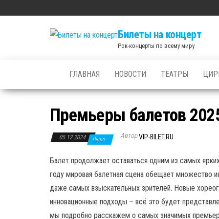
Skip
to
Билеты на концерт
the
Рок-концерты по всему миру
content
ГЛАВНАЯ
НОВОСТИ
ТЕАТРЫ
ЦИР
Премьеры балетов 2025
Автор
VIP-BILET.RU
05.12.2024
Выкл.
Балет продолжает оставаться одним из самых ярких
году мировая балетная сцена обещает множество и
даже самых взыскательных зрителей. Новые хореог
инновационные подходы – всё это будет представле
мы подробно расскажем о самых значимых премьерн