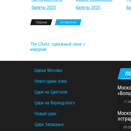
балеты 2025
балеты 2025
ба
Рубрика
Интересное
The Chats: гаражный панк с
юмором
Цирки Москвы
ПО
Новогодние ёлки
Моско
Цирк на Цветном
«Волш
17.0
Цирк на Вернадского
Моско
Новый цирк
эстра
Цирк Запашных
09.0