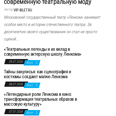
современную театральную моду
Автор
VIP-BILET.RU
Московский государственный театр «Ленком» занимает
особое место в истории отечественного театра. За
десятилетия своего существования он стал не просто
сценой...
«Театральные легенды и их вклад в
современную актерскую школу Ленкома»
09.07.2026
Выкл.
Тайны закулисья: как сценография и
костюмы создают магию Ленкома
08.07.2026
Выкл.
«Легендарные роли Ленкома в кино:
трансформация театральных образов в
массовую культуру»
07.07.2026
Выкл.