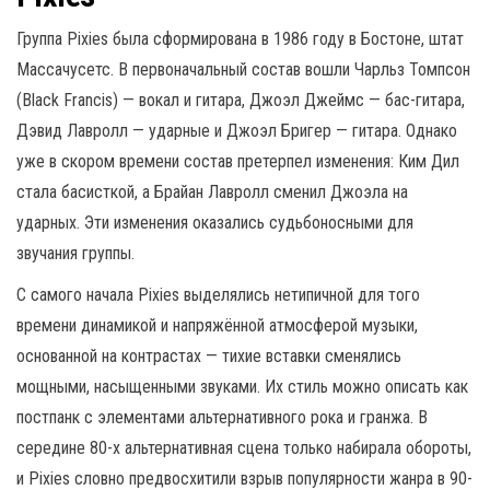
Группа Pixies была сформирована в 1986 году в Бостоне, штат
Массачусетс. В первоначальный состав вошли Чарльз Томпсон
(Black Francis) — вокал и гитара, Джоэл Джеймс — бас-гитара,
Дэвид Лавролл — ударные и Джоэл Бригер — гитара. Однако
уже в скором времени состав претерпел изменения: Ким Дил
стала басисткой, а Брайан Лавролл сменил Джоэла на
ударных. Эти изменения оказались судьбоносными для
звучания группы.
С самого начала Pixies выделялись нетипичной для того
времени динамикой и напряжённой атмосферой музыки,
основанной на контрастах — тихие вставки сменялись
мощными, насыщенными звуками. Их стиль можно описать как
постпанк с элементами альтернативного рока и гранжа. В
середине 80-х альтернативная сцена только набирала обороты,
и Pixies словно предвосхитили взрыв популярности жанра в 90-