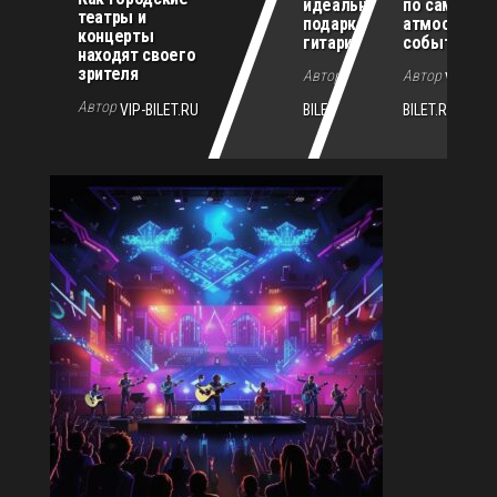
идеального
по самым
театры и
подарка для
атмосферн
концерты
гитариста
событиям г
находят своего
зрителя
Автор
Автор
VIP-
VIP-
Автор
VIP-BILET.RU
BILET.RU
BILET.RU