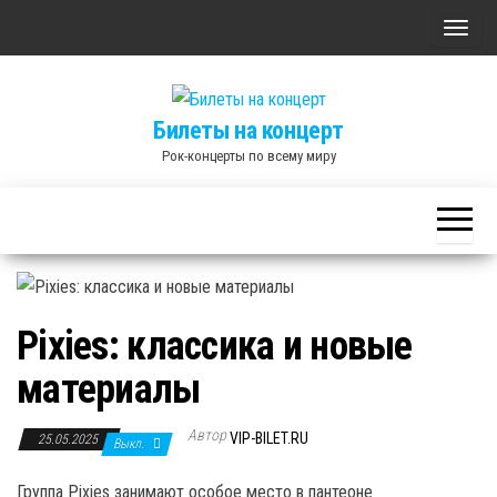
Skip
П
to
о
the
к
content
Билеты на концерт
а
Рок-концерты по всему миру
з
а
т
ь
/
С
Pixies: классика и новые
к
р
материалы
ы
Автор
т
VIP-BILET.RU
25.05.2025
Выкл.
ь
Группа Pixies занимают особое место в пантеоне