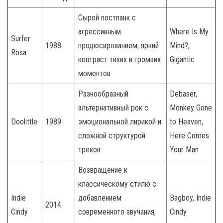
Сырой постпанк с
агрессивным
Where Is My
Surfer
1988
продюсированием, яркий
Mind?,
Rosa
контраст тихих и громких
Gigantic
моментов
Разнообразный
Debaser,
альтернативный рок с
Monkey Gone
Doolittle
1989
эмоциональной лирикой и
to Heaven,
сложной структурой
Here Comes
треков
Your Man
Возвращение к
классическому стилю с
Indie
добавлением
Bagboy, Indie
2014
Cindy
современного звучания,
Cindy