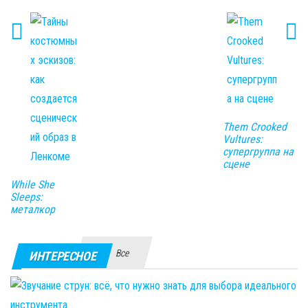
Them Crooked
Vultures:
супергруппа на
сцене
While She
Sleeps:
металкор
Все
ИНТЕРЕСНОЕ