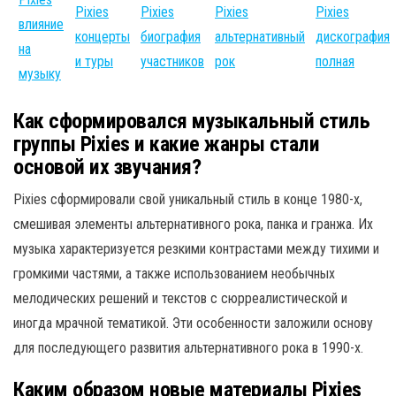
Pixies
Pixies
Pixies
Pixies
влияние
концерты
биография
альтернативный
дискография
на
и туры
участников
рок
полная
музыку
Как сформировался музыкальный стиль
группы Pixies и какие жанры стали
основой их звучания?
Pixies сформировали свой уникальный стиль в конце 1980-х,
смешивая элементы альтернативного рока, панка и гранжа. Их
музыка характеризуется резкими контрастами между тихими и
громкими частями, а также использованием необычных
мелодических решений и текстов с сюрреалистической и
иногда мрачной тематикой. Эти особенности заложили основу
для последующего развития альтернативного рока в 1990-х.
Каким образом новые материалы Pixies