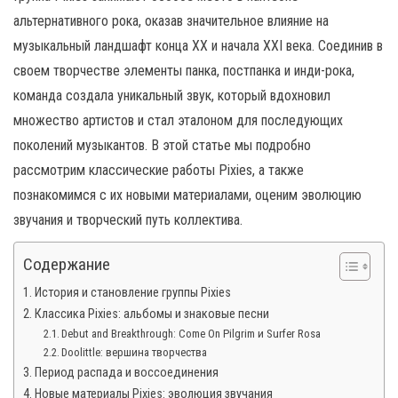
н
альтернативного рока, оказав значительное влияние на
а
музыкальный ландшафт конца XX и начала XXI века. Соединив в
в
своем творчестве элементы панка, постпанка и инди-рока,
и
команда создала уникальный звук, который вдохновил
г
множество артистов и стал эталоном для последующих
а
поколений музыкантов. В этой статье мы подробно
ц
рассмотрим классические работы Pixies, а также
и
познакомимся с их новыми материалами, оценим эволюцию
ю
звучания и творческий путь коллектива.
Содержание
История и становление группы Pixies
Классика Pixies: альбомы и знаковые песни
Debut and Breakthrough: Come On Pilgrim и Surfer Rosa
Doolittle: вершина творчества
Период распада и воссоединения
Новые материалы Pixies: эволюция звучания