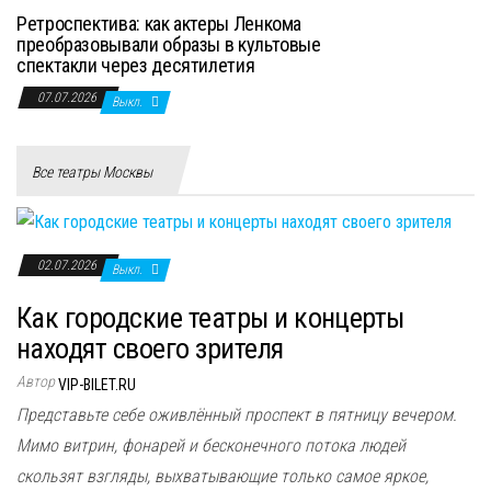
Ретроспектива: как актеры Ленкома
преобразовывали образы в культовые
спектакли через десятилетия
07.07.2026
Выкл.
Все театры Москвы
02.07.2026
Выкл.
Как городские театры и концерты
находят своего зрителя
Автор
VIP-BILET.RU
Представьте себе оживлённый проспект в пятницу вечером.
Мимо витрин, фонарей и бесконечного потока людей
скользят взгляды, выхватывающие только самое яркое,