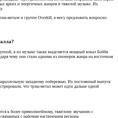
амых ярких и энергичных жанров в тяжелой музыке. Их
у.
рэш-метале и группе Overkill, я могу предложить вопросно-
талла?
 группой, в их музыке также выделяется мощный вокал Бобби
одаря чему они стали одними из пионеров жанра на восточном
, параллельную западному побережью. Их постоянный выпуск
стрировали, что трэш-метал может идти дальше одной
ются к более прямолинейному, тяжёлому звучанию с
 связанных с рабочим настроением региона.