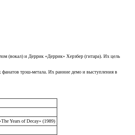
ом (вокал) и Деррик «Деррик» Херзбер (гитара). Их цель
х фанатов трэш-метала. Их ранние демо и выступления в
 «The Years of Decay» (1989)