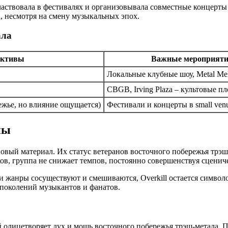
частвовала в фестивалях и организовывала совместные концерт
, несмотря на смену музыкальных эпох.
ала
ективы
Важные мероприят
Локальные клубные шоу, Metal Mel
CBGB, Irving Plaza – культовые п
режье, но влияние ощущается)
Фестивали и концерты в small ven
пы
новый материал. Их статус ветеранов восточного побережья трэ
ов, группа не снижает темпов, постоянно совершенствуя сцениче
 жанры сосуществуют и смешиваются, Overkill остается символо
 поколений музыкантов и фанатов.
ый олицетворяет дух и мощь восточного побережья трэш-метала. 