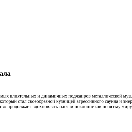
тала
 самых влиятельных и динамичных поджанров металлической музы
 который стал своеобразной кузницей агрессивного саунда и эн
ество продолжает вдохновлять тысячи поклонников по всему миру