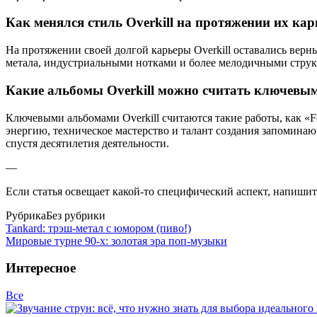
Как менялся стиль Overkill на протяжении их ка
На протяжении своей долгой карьеры Overkill оставались верн
метала, индустриальными нотками и более мелодичными структу
Какие альбомы Overkill можно считать ключевым
Ключевыми альбомами Overkill считаются такие работы, как «Fee
энергию, техническое мастерство и талант создания запоминающ
спустя десятилетия деятельности.
—
Если статья освещает какой-то специфический аспект, напишите
Рубрика
Без рубрики
Tankard: трэш-метал с юмором (пиво!)
Мировые турне 90-х: золотая эра поп-музыки
Интересное
Все