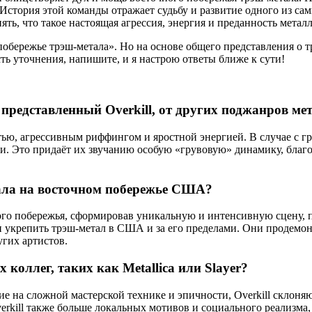
 История этой команды отражает судьбу и развитие одного из с
ять, что такое настоящая агрессия, энергия и преданность металл
 побережье трэш-метала». Но на основе общего представления о т
ть уточнения, напишите, и я настрою ответы ближе к сути!
представленный Overkill, от других поджанров ме
ростью, агрессивным риффингом и яростной энергией. В случае с
и. Это придаёт их звучанию особую «грувовую» динамику, благ
тала на восточном побережье США?
чного побережья, сформировав уникальную и интенсивную сцену
 укрепить трэш-метал в США и за его пределами. Они продемон
угих артистов.
 коллег, таких как Metallica или Slayer?
е на сложной мастерской технике и эпичности, Overkill склоня
rkill также больше локальных мотивов и социального реализма,