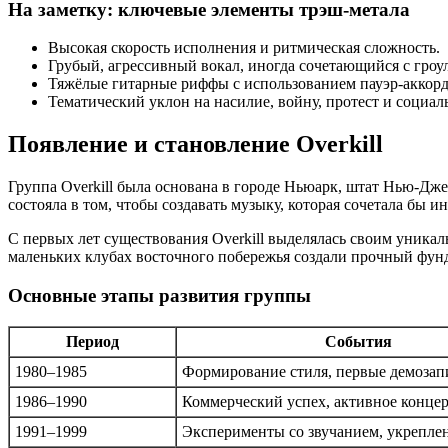
На заметку: ключевые элементы трэш-метала
Высокая скорость исполнения и ритмическая сложность.
Грубый, агрессивный вокал, иногда сочетающийся с гроу
Тяжёлые гитарные риффы с использованием пауэр-аккорд
Тематический уклон на насилие, войну, протест и социа
Появление и становление Overkill
Группа Overkill была основана в городе Ньюарк, штат Нью-Дже
состояла в том, чтобы создавать музыку, которая сочетала бы 
С первых лет существования Overkill выделялась своим уника
маленьких клубах восточного побережья создали прочный фунд
Основные этапы развития группы
Период
События
1980–1985
Формирование стиля, первые демозап
1986–1990
Коммерческий успех, активное конце
1991–1999
Эксперименты со звучанием, укрепле