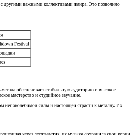
ы с другими важными коллективами жанра. Это позволило
ия
tdown Festival
лощадки
ues
ш-метала обеспечивает стабильную аудиторию и высокое
ское мастерство и студийное звучание.
м непоколебимой силы и настоящей страсти к металлу. Их
Прошедшая через десятилетия, их музыка сохранила свои корни