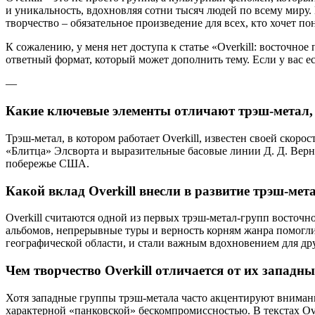
и уникальность, вдохновляя сотни тысяч людей по всему миру.
творчество – обязательное произведение для всех, кто хочет пон
К сожалению, у меня нет доступa к статье «Overkill: восточное
ответный формат, который может дополнить тему. Если у вас ес
—
Какие ключевые элементы отличают трэш-метал, 
Трэш-метал, в котором работает Overkill, известен своей ско
«Блитца» Элсворта и выразительные басовые линии Д. Д. Верн
побережье США.
Какой вклад Overkill внесли в развитие трэш-ме
Overkill считаются одной из первых трэш-метал-групп восто
альбомов, непрерывные туры и верность корням жанра помогли
географической области, и стали важным вдохновением для др
Чем творчество Overkill отличается от их западных
Хотя западные группы трэш-метала часто акцентируют внимани
характерной «панковской» бескомпромиссностью. В текстах Ove