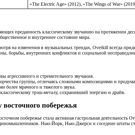
«The Electric Age» (2012), «The Wings of War» (2019
аняющих преданность классическому звучанию на протяжении деся
бщественное и внутреннее состояние мира.
отря на изменения в музыкальных трендах, Overkill всегда при
йны, борьбы, внутренних конфликтов и социальной несправедлив
ы агрессивного и стремительного звучания.
ворчества группы, отличаясь сложными композициями и продум
и более мрачного и тяжелого звука.
 классическому трэш-металу, сохранивший энергию и драйв.
ну восточного побережья
сточном побережье стала активная гастрольная деятельность Ov
диномышленников. Нью-Йорк, Нью-Джерси и соседние штаты ста