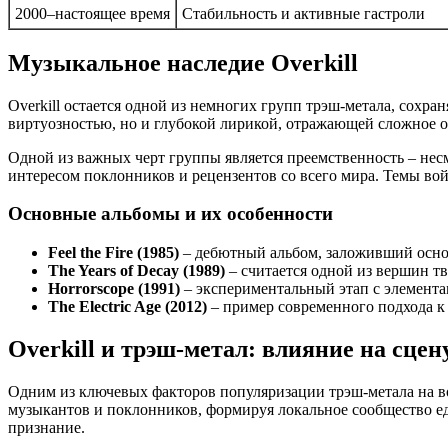
2000–настоящее время
Стабильность и активные гастроли
Музыкальное наследие Overkill
Overkill остается одной из немногих групп трэш-метала, сохр
виртуозностью, но и глубокой лирикой, отражающей сложное о
Одной из важных черт группы является преемственность – несм
интересом поклонников и рецензентов со всего мира. Темы во
Основные альбомы и их особенности
Feel the Fire (1985)
– дебютный альбом, заложивший основ
The Years of Decay (1989)
– считается одной из вершин т
Horrorscope (1991)
– экспериментальный этап с элементам
The Electric Age (2012)
– пример современного подхода к
Overkill и трэш-метал: влияние на сце
Одним из ключевых факторов популяризации трэш-метала на во
музыкантов и поклонников, формируя локальное сообщество е
признание.