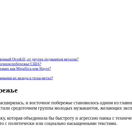
енный Overkill, от других поджанров металла?
осточном побережье США?
таких как Metallica или Slayer?
имания их вклада в трэш-метал?
режье
асширялась, и восточное побережье становилось одним из главн
 стали средоточием группы молодых музыкантов, желающих экс
ку, которая объединила бы быстроту и агрессию панка с технич
то с политически или социально насыщенными текстами.