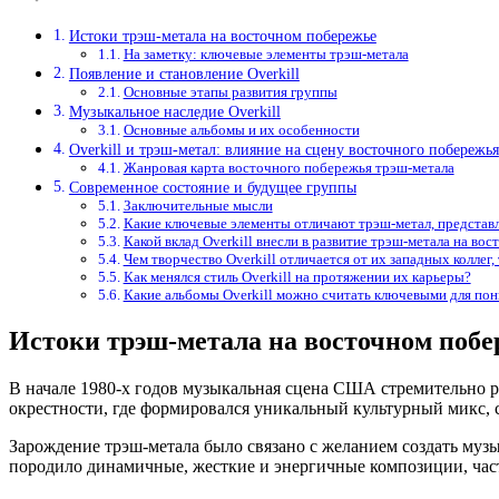
Истоки трэш-метала на восточном побережье
На заметку: ключевые элементы трэш-метала
Появление и становление Overkill
Основные этапы развития группы
Музыкальное наследие Overkill
Основные альбомы и их особенности
Overkill и трэш-метал: влияние на сцену восточного побережья
Жанровая карта восточного побережья трэш-метала
Современное состояние и будущее группы
Заключительные мысли
Какие ключевые элементы отличают трэш-метал, представл
Какой вклад Overkill внесли в развитие трэш-метала на в
Чем творчество Overkill отличается от их западных коллег, 
Как менялся стиль Overkill на протяжении их карьеры?
Какие альбомы Overkill можно считать ключевыми для пон
Истоки трэш-метала на восточном побе
В начале 1980-х годов музыкальная сцена США стремительно р
окрестности, где формировался уникальный культурный микс,
Зарождение трэш-метала было связано с желанием создать музы
породило динамичные, жесткие и энергичные композиции, час