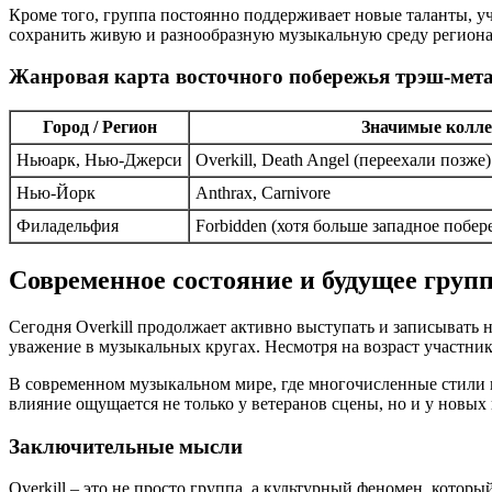
Кроме того, группа постоянно поддерживает новые таланты, у
сохранить живую и разнообразную музыкальную среду региона
Жанровая карта восточного побережья трэш-мет
Город / Регион
Значимые колл
Ньюарк, Нью-Джерси
Overkill, Death Angel (переехали позже)
Нью-Йорк
Anthrax, Carnivore
Филадельфия
Forbidden (хотя больше западное побе
Современное состояние и будущее груп
Сегодня Overkill продолжает активно выступать и записывать 
уважение в музыкальных кругах. Несмотря на возраст участник
В современном музыкальном мире, где многочисленные стили и
влияние ощущается не только у ветеранов сцены, но и у новых
Заключительные мысли
Overkill – это не просто группа, а культурный феномен, котор