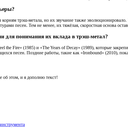
рьеры?
ы корням трэш-метала, но их звучание также эволюционировало.
рами песен. Тем не менее, их тяжёлая, скоростная основа остав
и для понимания их вклада в трэш-метал?
l the Fire» (1985) и «The Years of Decay» (1989), которые закр
ихся песен. Поздние работы, такие как «Ironbound» (2010), пок
 об этом, и я дополню текст!