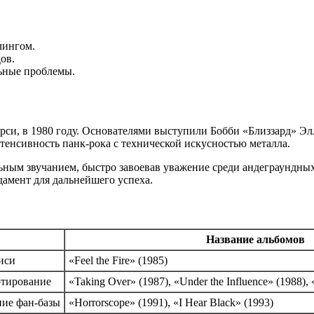
лингом.
ов.
льные проблемы.
рси, в 1980 году. Основателями выступили Бобби «Близзард» Элл
интенсивность панк-рока с технической искусностью металла.
льным звучанием, быстро завоевав уважение среди андеграундны
амент для дальнейшего успеха.
Название альбомов
иси
«Feel the Fire» (1985)
ртирование
«Taking Over» (1987), «Under the Influence» (1988),
ние фан-базы
«Horrorscope» (1991), «I Hear Black» (1993)