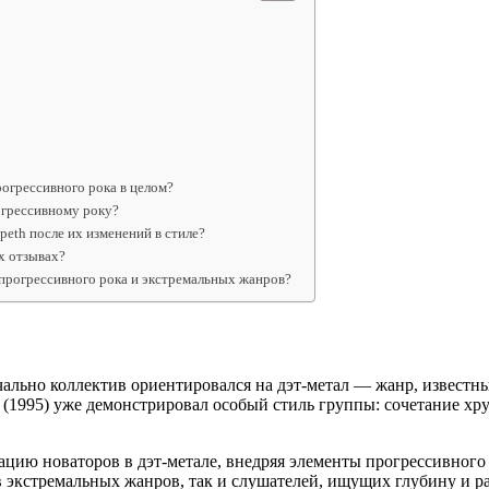
рогрессивного рока в целом?
огрессивному року?
eth после их изменений в стиле?
их отзывах?
 прогрессивного рока и экстремальных жанров?
чально коллектив ориентировался на дэт-метал — жанр, извест
1995) уже демонстрировал особый стиль группы: сочетание хру
тацию новаторов в дэт-метале, внедряя элементы прогрессивного
 экстремальных жанров, так и слушателей, ищущих глубину и ра