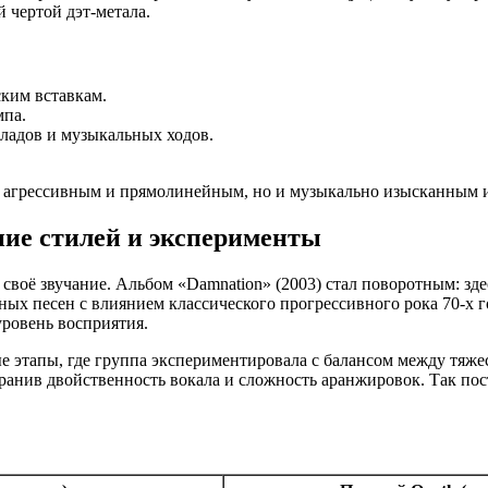
 чертой дэт-метала.
ким вставкам.
мпа.
ладов и музыкальных ходов.
лько агрессивным и прямолинейным, но и музыкально изысканны
ние стилей и эксперименты
своё звучание. Альбом «Damnation» (2003) стал поворотным: зде
ых песен с влиянием классического прогрессивного рока 70-х 
ровень восприятия.
ые этапы, где группа экспериментировала с балансом между тяжес
хранив двойственность вокала и сложность аранжировок. Так по