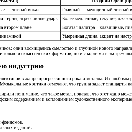
т-метал)
Поздний Opeth (пр
ые — чистый вокал
Главный — мелодичный чистый вок
аттерны, агрессивные удары
Более медленные, текучие, джазо
а втором плане
Богатая палитра – клавишные, пи
 динамикой
Умеренная длина, акцент на наст
иков: одни восхищались смелостью и глубиной нового направле
е только из классических форматов, но и с корнями в экстремал
ную индустрию
лективов в жанре прогрессивного рока и металла. Их альбомы р
Музыкальные критики отмечают, что группа задает стандарты ка
ирили понимание, что такое метал, показав, что этот жанр мож
офским содержанием и воплощением художественного экспериме
л-фэндомов.
льных изданий.