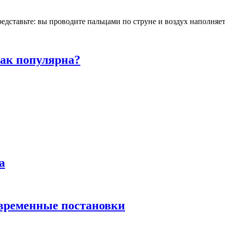
ставьте: вы проводите пальцами по струне и воздух наполняетс
так популярна?
а
овременные постановки