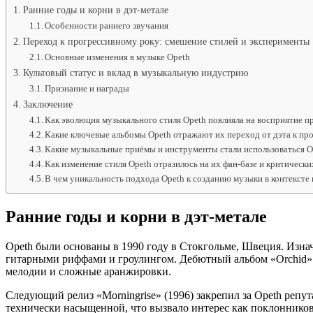
Ранние годы и корни в дэт-метале
Особенности раннего звучания
Переход к прогрессивному року: смешение стилей и эксперименты
Основные изменения в музыке Opeth
Культовый статус и вклад в музыкальную индустрию
Признание и награды
Заключение
Как эволюция музыкального стиля Opeth повлияла на восприятие п
Какие ключевые альбомы Opeth отражают их переход от дэта к пр
Какие музыкальные приёмы и инструменты стали использоваться Op
Как изменение стиля Opeth отразилось на их фан-базе и критическ
В чем уникальность подхода Opeth к созданию музыки в контексте
Ранние годы и корни в дэт-метале
Opeth были основаны в 1990 году в Стокгольме, Швеция. Изна
гитарными риффами и гроулингом. Дебютный альбом «Orchid» (
мелодии и сложные аранжировки.
Следующий релиз «Morningrise» (1996) закрепил за Opeth репу
технически насыщенной, что вызвало интерес как поклонников