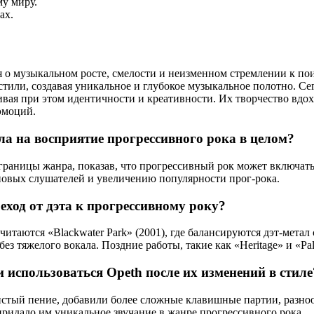
му миру.
ах.
я о музыкальном росте, смелости и неизменном стремлении к по
стили, создавая уникальное и глубокое музыкальное полотно. С
ивая при этом идентичности и креативности. Их творчество вдох
эмоций.
а на восприятие прогрессивного рока в целом?
границы жанра, показав, что прогрессивный рок может включать
новых слушателей и увеличению популярности прог-рока.
ход от дэта к прогрессивному року?
ются «Blackwater Park» (2001), где балансируются дэт-метал 
 тяжелого вокала. Поздние работы, такие как «Heritage» и «Pa
использоваться Opeth после их изменений в стиле
чистый пение, добавили более сложные клавишные партии, разно
придало им уникальное звучание в жанре прогрессивного рока.