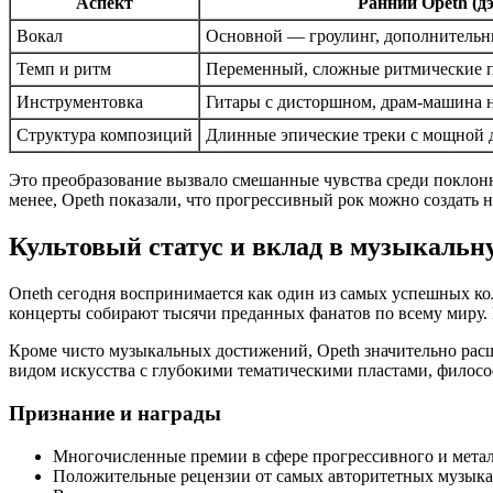
Аспект
Ранний Opeth (дэ
Вокал
Основной — гроулинг, дополнительн
Темп и ритм
Переменный, сложные ритмические п
Инструментовка
Гитары с дисторшном, драм-машина н
Структура композиций
Длинные эпические треки с мощной
Это преобразование вызвало смешанные чувства среди поклонн
менее, Opeth показали, что прогрессивный рок можно создать н
Культовый статус и вклад в музыкаль
Опeth сегодня воспринимается как один из самых успешных кол
концерты собирают тысячи преданных фанатов по всему миру. 
Кроме чисто музыкальных достижений, Opeth значительно расш
видом искусства с глубокими тематическими пластами, филос
Признание и награды
Многочисленные премии в сфере прогрессивного и мета
Положительные рецензии от самых авторитетных музыка