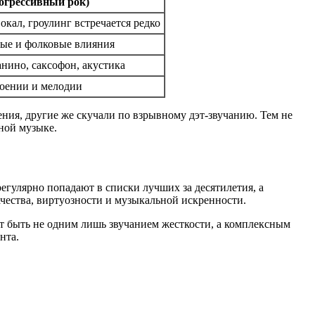
огрессивный рок)
ал, гроулинг встречается редко
вые и фолковые влияния
анино, саксофон, акустика
роении и мелодии
ния, другие же скучали по взрывному дэт-звучанию. Тем не
ьной музыке.
егулярно попадают в списки лучших за десятилетия, а
чества, виртуозности и музыкальной искренности.
ет быть не одним лишь звучанием жесткости, а комплексным
нта.