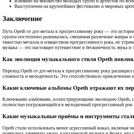
Влияние на множество молодых групп и артистов по все
Выступления на крупнейших фестивалях и мировых арен
Заключение
Путь Opeth от дэт-метала к прогрессивному року — это истори
группа постепенно развивалась, смешивая различные жанры и 
тяжестью металла и изяществом прогрессивного рока, не утрач
музыка — это настоящее путешествие в бесконечность звука и 
Как эволюция музыкального стиля Opeth повлиял
Переход Opeth от дэт-метала к прогрессивному року расширил 
сложность и мелодичность. Это способствовало привлечению 
Какие ключевые альбомы Opeth отражают их пере
Ключевыми альбомами, иллюстрирующими эволюцию Opeth, счита
полностью погружающийся в мелодичный прогрессивный рок без
Какие музыкальные приёмы и инструменты стали 
Opeth стали использовать менее агрессивный вокал, включая 
появились элементы джаза, классической музыки и фолка, что 