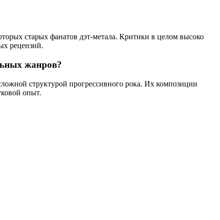
торых старых фанатов дэт-метала. Критики в целом высоко
ых рецензий.
альных жанров?
 сложной структурой прогрессивного рока. Их композиции
уковой опыт.