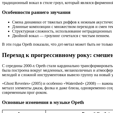
традиционный вокал в стиле гроул, который являлся фирменной
Особенности раннего звучания
Смена динамики от тяжелых риффов к нежным акустичес
Длинные композиции с множеством переходов и смен те
Структурная сложность, использование нетрадиционных 
Двойной вокал — гроулинг сочетался с чистым пением.
В эти годы Opeth показали, что дэт-метал может быть не то
Переход к прогрессивному року: смеше
С середины 2000-х Opeth стали кардинально трансформировать 
была построена вокруг медленных, меланхоличных и атмосферн
мелодий и сложной инструментовки вывело группу на новый у
«Ghost Reveries» (2005) и особенно «Watershed» (2008) — важн
металл элементы джаза, фолка и даже блюза, одновременно со
современным прог-роком.
Основные изменения в музыке Opeth