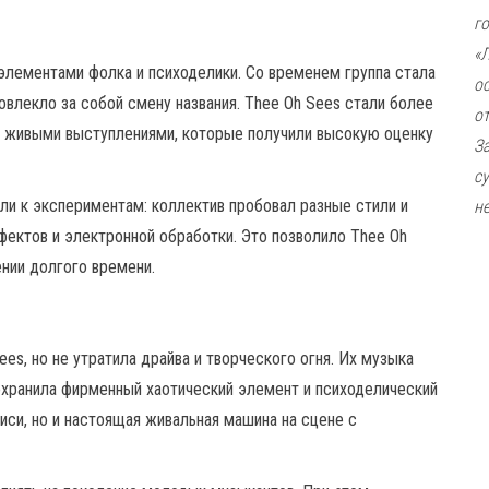
г
«
лементами фолка и психоделики. Со временем группа стала
о
овлекло за собой смену названия. Thee Oh Sees стали более
о
и живыми выступлениями, которые получили высокую оценку
З
с
ли к экспериментам: коллектив пробовал разные стили и
не
ектов и электронной обработки. Это позволило Thee Oh
нии долгого времени.
es, но не утратила драйва и творческого огня. Их музыка
охранила фирменный хаотический элемент и психоделический
писи, но и настоящая живальная машина на сцене с