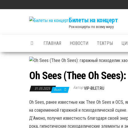
Skip
to
Билеты на концерт
the
Рок-концерты по всему миру
content
ГЛАВНАЯ
НОВОСТИ
ТЕАТРЫ
ЦИ
Oh Sees (Thee Oh Sees)
Автор
VIP-BILET.RU
31.05.2025
Выкл.
Oh Sees, ранее известные как Thee Oh Sees и OCS, 
на современной гаражной и психоделической сцене
Д’Амоно, получил известность благодаря своей энер
рока, гипнотические психоделические элементы и э