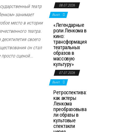
08.07.2026
осударственный театр
Ленком» занимает
Выкл.
собое место в истории
«Легендарные
роли Ленкома в
течественного театра.
кино:
а десятилетия своего
трансформация
театральных
уществования он стал
образов в
 просто сценой...
массовую
культуру»
07.07.2026
Выкл.
Ретроспектива:
как актеры
Ленкома
преобразовыва
ли образы в
культовые
спектакли
через