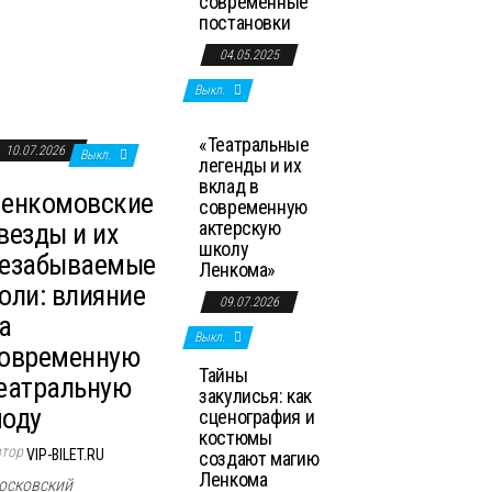
современные
постановки
04.05.2025
Выкл.
«Театральные
10.07.2026
Выкл.
легенды и их
вклад в
енкомовские
современную
актерскую
везды и их
школу
езабываемые
Ленкома»
оли: влияние
09.07.2026
а
Выкл.
овременную
Тайны
еатральную
закулисья: как
оду
сценография и
костюмы
втор
VIP-BILET.RU
создают магию
Ленкома
осковский