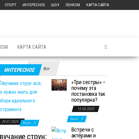
СПОРТ
ИНТЕРЕСНОЕ
ШОУ
ЛЕНКОМ
КАРТА САЙТА
КОМ
КАРТА САЙТА
Все
ИНТЕРЕСНОЕ
«Три сестры» –
почему эта
постановка так
популярна?
12.05.2025
Выкл.
29.07.2025
Выкл.
Встречи с
вучание струн:
актёрами и