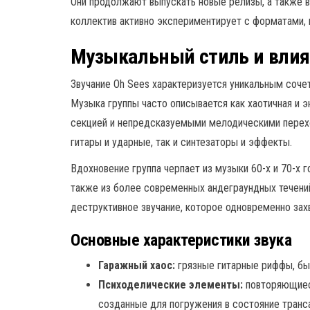
Они продолжают выпускать новые релизы, а также в
коллектив активно экспериментирует с форматами,
Музыкальный стиль и вли
Звучание Oh Sees характеризуется уникальным сочет
Музыка группы часто описывается как хаотичная и 
секцией и непредсказуемыми мелодическими перехо
гитары и ударные, так и синтезаторы и эффекты.
Вдохновение группа черпает из музыки 60-х и 70-х го
также из более современных андеграундных течени
деструктивное звучание, которое одновременно зах
Основные характеристики звука
Гаражный хаос:
грязные гитарные риффы, быс
Психоделические элементы:
повторяющиес
созданные для погружения в состояние транса