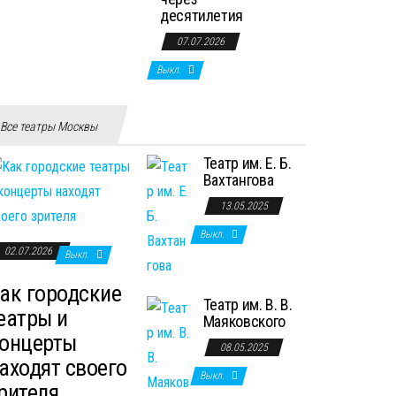
десятилетия
07.07.2026
Выкл.
Все театры Москвы
Театр им. Е. Б.
Вахтангова
13.05.2025
Выкл.
02.07.2026
Выкл.
ак городские
Театр им. В. В.
еатры и
Маяковского
онцерты
08.05.2025
аходят своего
Выкл.
рителя