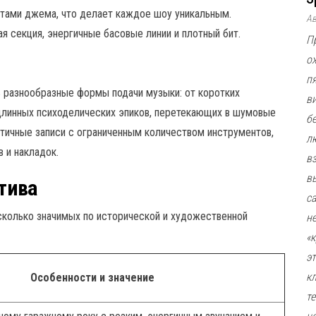
тами джема, что делает каждое шоу уникальным.
А
 секция, энергичные басовые линии и плотный бит.
П
о
п
ь разнообразные формы подачи музыки: от коротких
в
 длинных психоделических эпиков, перетекающих в шумовые
б
тичные записи с ограниченным количеством инструментов,
л
 и накладок.
в
в
тива
с
сколько значимых по исторической и художественной
н
«
э
к
Особенности и значение
т