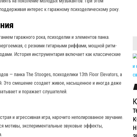
лиять на поколение молодых музыкантов. При этом
 поддерживая интерес к гаражному психоделическому року.
яния
анием гаражного рока, психоделии и элементов панка.
энергоемкая, с резкими гитарными риффами, мощной ритм-
дами. История инструментария включает как классические
дов — панка The Stooges, психоделики 13th Floor Elevators, а
й. Это смешение создает живое, насыщенное и иногда даже
ватывает и поражает слушателей.
К
т
к
трая и агрессивная игра, нарочито неполированное звучание.
н
я мотивы, экспериментальные звуковые эффекты,
з
.