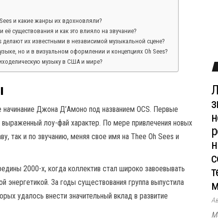
Sees и какие жанры их вдохновляли?
и её существования и как это влияло на звучание?
s делают их известными в независимой музыкальной сцене?
узыке, но и в визуальном оформлении и концепциях Oh Sees?
сиходелическую музыку в США и мире?
ы
Л
з
ое начинание Джона Д’Амоно под названием OCS. Первые
н
 выраженный лоу-фай характер. По мере привлечения новых
р
у, так и по звучанию, меняя свое имя на Thee Oh Sees и
н
с
редины 2000-х, когда коллектив стал широко завоевывать
т
й энергетикой. За годы существования группа выпустила
м
орых удалось внести значительный вклад в развитие
А
М