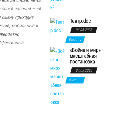
е всегда справляется
о своей задачей — ей
а смену приходит
Театр.doc
ёгкий, мобильный и
04.05.2025
евероятно
Выкл.
ффективный...
«Война и мир» –
масштабная
постановка
04.05.2025
Выкл.