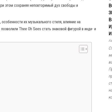
в
 при этом сохраняя неповторимый дух свободы и
з
в
 особенности их музыкального стиля, влияние на
и
озволили Thee Oh Sees стать знаковой фигурой в инди- и
и
А
С
м
в
П
п
ст
н
к