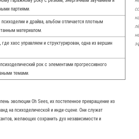
ному гаражному року с резким, энергичным звучанием и
н
ными партиями.
с
н
 психоделии и драйва, альбом отличается плотным
л
отанным материалом.
н
 где хаос управляем и структурирован, одна из вершин
э
психоделический рок с элементами прогрессивного
ивными темами.
пень эволюции Oh Sees, их постепенное превращение из
анд на психоделической и инди-сцене. Они служат
кантов, желающих сохранить дух независимости и