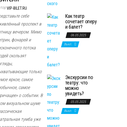
втор
VIP-BILET.RU
Как театр
редставьте себе
сочетает оперу
живлённый проспект в
и балет?
ятницу вечером. Мимо
06.05.2025
итрин, фонарей и
Выкл.
есконечного потока
юдей скользят
згляды,
ыхватывающие только
Экскурсии по
амое яркое, самое
театру: что
еобычное, самое
можно
увидеть?
кричащее» о событии. В
05.05.2025
том визуальном шуме
лассическая
Выкл.
еатральная тумба уже