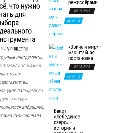
режиссёрами
сё, что нужно
09.05.2025
нать для
ыбора
Выкл.
деального
нструмента
«Война и мир» –
втор
VIP-BILET.RU
масштабная
трунные инструменты:
постановка
ост между эпохами в
04.05.2025
аших руках
Выкл.
редставьте: вы
роводите пальцами по
руне и воздух
аполняется вибрацией,
Балет
оторая пульсировала...
«Лебединое
озеро» –
история и