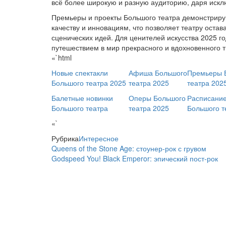
всё более широкую и разную аудиторию, даря искл
Премьеры и проекты Большого театра демонстриру
качеству и инновациям, что позволяет театру ост
сценических идей. Для ценителей искусства 2025 г
путешествием в мир прекрасного и вдохновенного т
«`html
Новые спектакли
Афиша Большого
Премьеры 
Большого театра 2025
театра 2025
театра 202
Балетные новинки
Оперы Большого
Расписание
Большого театра
театра 2025
Большого т
«`
Рубрика
Интересное
Queens of the Stone Age: стоунер-рок с грувом
Godspeed You! Black Emperor: эпический пост-рок