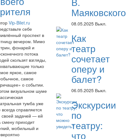
своего
В.
зрителя
Маяковского
втор
Vip-Bilet.ru
08.05.2025
Выкл.
редставьте себе
Как
живлённый проспект в
ятницу вечером. Мимо
театр
итрин, фонарей и
есконечного потока
сочетает
юдей скользят взгляды,
оперу и
ыхватывающие только
амое яркое, самое
балет?
еобычное, самое
кричащее» о событии.
06.05.2025
Выкл.
 этом визуальном шуме
лассическая
Экскурсии
еатральная тумба уже
е всегда справляется
по
о своей задачей — ей
театру:
а смену приходит
ёгкий, мобильный и
что
евероятно