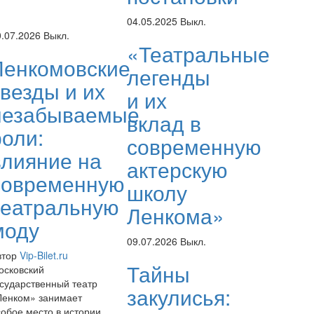
04.05.2025
Выкл.
0.07.2026
Выкл.
«Театральные
Ленкомовские
легенды
звезды и их
и их
незабываемые
вклад в
роли:
современную
влияние на
актерскую
современную
школу
театральную
Ленкома»
моду
09.07.2026
Выкл.
втор
Vip-Bilet.ru
Тайны
осковский
осударственный театр
закулисья:
Ленком» занимает
собое место в истории