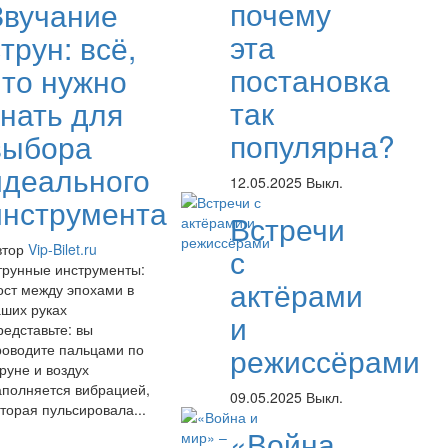
почему
Звучание
эта
трун: всё,
постановка
что нужно
так
знать для
популярна?
выбора
идеального
12.05.2025
Выкл.
инструмента
Встречи
втор
Vip-Bilet.ru
с
трунные инструменты:
актёрами
ост между эпохами в
аших руках
и
редставьте: вы
роводите пальцами по
режиссёрами
руне и воздух
аполняется вибрацией,
09.05.2025
Выкл.
торая пульсировала...
«Война