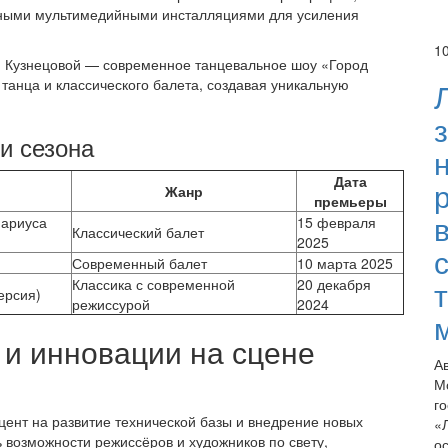
тными мультимедийными инсталляциями для усиления
1
 Кузнецовой — современное танцевальное шоу «Город
 танца и классического балета, создавая уникальную
и сезона
Дата
Жанр
премьеры
Мариуса
15 февраля
Классический балет
2025
Современный балет
10 марта 2025
Классика с современной
20 декабря
ерсия)
режиссурой
2024
 и инновации на сцене
А
М
г
цент на развитие технической базы и внедрение новых
«
ь возможности режиссёров и художников по свету,
о