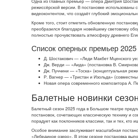
Одна из главных премьер — опера Дмитрия Шостак
режиссёрской версии. В постановке использованы
видеоконтентом, что создаёт глубокий эмоциональ
Кроме того, стоит отметить обновленную постанов
преобразился благодаря новейшему световому обо
полностью прочувствовать атмосферу древнего Еги
Список оперных премьер 2025 
Д. Шостакович — «Леди Макбет Мценского уез
Дж. Верди — «Аида» (постановка В. Смирнов
Дж. Пуччини — «Тоска» (концептуальная режи
Р. Вагнер — «Тристан и Изольда» (совместны
Новая опера современного композитора А. П
Балетные новинки сезо
Балетный сезон 2025 года в Большом театре предл
постановок, сочетающих классическую технику и с
порадует как поклонников классики, так и тех, кто
Особое внимание заслуживает масштабная постанов
«Лебединое озеро». В этом сезоне постановка вып