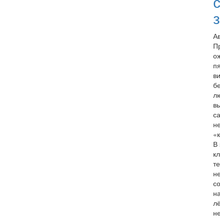
А
П
о
п
в
б
л
в
с
н
«
В
к
т
н
с
н
л
н