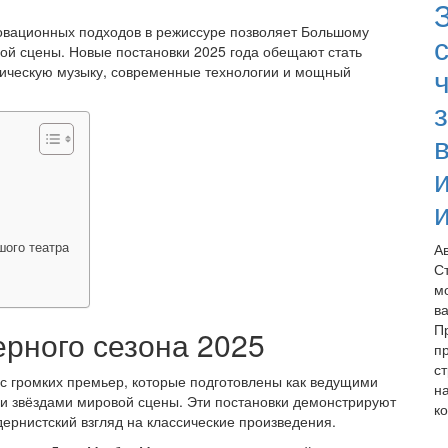
овационных подходов в режиссуре позволяет Большому
с
ной сцены. Новые постановки 2025 года обещают стать
сическую музыку, современные технологии и мощный
шого театра
А
С
м
в
П
рного сезона 2025
п
ст
с громких премьер, которые подготовлены как ведущими
н
и звёздами мировой сцены. Эти постановки демонстрируют
ко
дернистский взгляд на классические произведения.