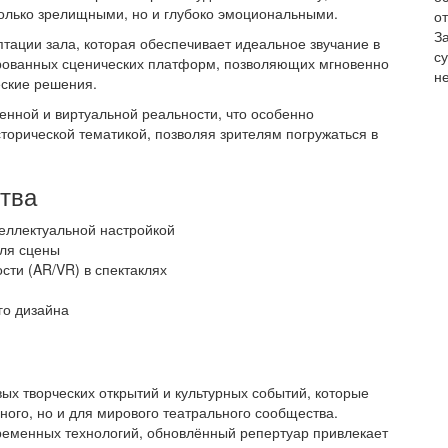
олько зрелищными, но и глубоко эмоциональными.
от
З
тации зала, которая обеспечивает идеальное звучание в
с
ированных сценических платформ, позволяющих мгновенно
не
еские решения.
енной и виртуальной реальности, что особенно
сторической тематикой, позволяя зрителям погружаться в
тва
теллектуальной настройкой
ля сцены
ти (AR/VR) в спектаклях
го дизайна
ых творческих открытий и культурных событий, которые
ного, но и для мирового театрального сообщества.
ременных технологий, обновлённый репертуар привлекает