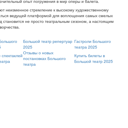
ючительный опыт погружения в мир оперы и балета.
ют неизменное стремление к высокому художественному
аваться ведущей платформой для воплощения самых смелых
од становится не просто театральным сезоном, а настоящим
ворчества.
Большого
Большой театр репертуар
Гастроли Большого
5
2025
театра 2025
Отзывы о новых
 спектаклей
Купить билеты в
постановках Большого
еатра
Большой театр 2025
театра