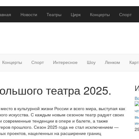
авная
Новости
Театры
Цирк
Концерты
Спорт
Концерты
Спорт
Интересное
Шоу
Ленком
Карт
ольшого театра 2025.
И
В
есто в культурной жизни России и всего мира, выступая как
ного искусства. С каждым новым сезоном театр радует своих
 современные тенденции в опере и балете, а также
еров прошлого. Сезон 2025 года не стал исключением —
2
ных проектов, нацеленных на расширение границ