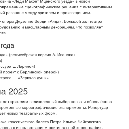
овича «Леди Макбет Мценского уезда» в новой
 современные сценографические решения с интерактивным
ный резонанс между зрителем и произведением.
ку оперы Джузеппе Верди «Аида». Большой зал театра
рудованию и масштабным декорациям, что позволяет
пта.
года
да» (режиссёрская версия А. Иванова)
а)
ссура Е. Лариной)
й проект с Берлинской оперой)
етрова — «Зеркало души»
на 2025
агает зрителям великолепный выбор новых и обновлённых
овременные хореографические эксперименты. Репертуар
 ищет новых театральных форм.
ка классического балета Петра Ильича Чайковского
олнена с использованием оригинальной хореографии,