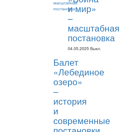
и мир»
–
масштабная
постановка
04.05.2025
Выкл.
Балет
«Лебединое
озеро»
–
история
и
современные
постановки