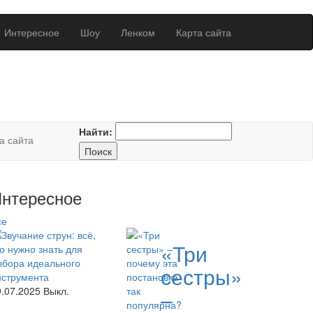
Интересное
Шоу
Ленком
Карта сайта
Найти:
а сайта
нтересное
се
«Три
сестры»
9.07.2025
Выкл.
–