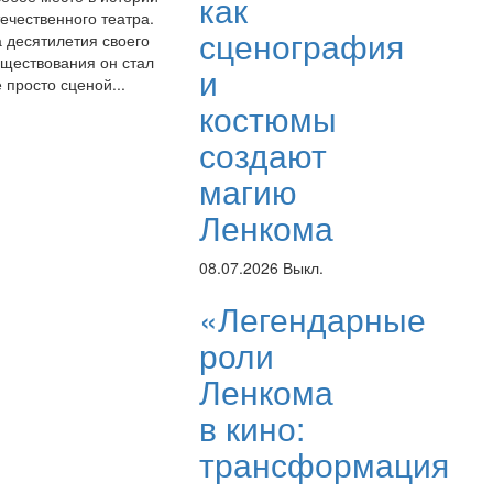
как
ечественного театра.
сценография
а десятилетия своего
уществования он стал
и
 просто сценой...
костюмы
создают
магию
Ленкома
08.07.2026
Выкл.
«Легендарные
роли
Ленкома
в кино:
трансформация