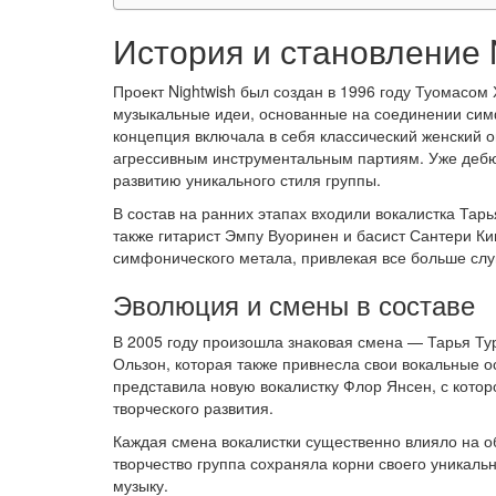
История и становление 
Проект Nightwish был создан в 1996 году Туомасом
музыкальные идеи, основанные на соединении сим
концепция включала в себя классический женский о
агрессивным инструментальным партиям. Уже дебютн
развитию уникального стиля группы.
В состав на ранних этапах входили вокалистка Тар
также гитарист Эмпу Вуоринен и басист Сантери Ки
симфонического метала, привлекая все больше слу
Эволюция и смены в составе
В 2005 году произошла знаковая смена — Тарья Тур
Ользон, которая также привнесла свои вокальные ос
представила новую вокалистку Флор Янсен, с кото
творческого развития.
Каждая смена вокалистки существенно влияло на об
творчество группа сохраняла корни своего уникаль
музыку.