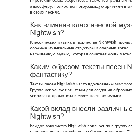
пиротехнических эффектов, а также театральным и
атмосферу, полностью погружающую зрителей в мир
в своих песнях.
Как влияние классической муз
Nightwish?
Классическая музыка в творчестве Nightwish прояв
сложные музыкальные структуры и оперный вокал. 
насыщенную музыку, которая сочетает мощь метала
Каким образом тексты песен N
фантастику?
Тексты песен Nightwish часто вдохновлены мифоло
Группа использует эти темы для создания образны
усиливают драматизм и сюжетность их музыки.
Какой вклад внесли различные
Nightwish?
Каждая вокалистка Nightwish привносила в группу с
направление и атмосферу альбомов. Например, Тар