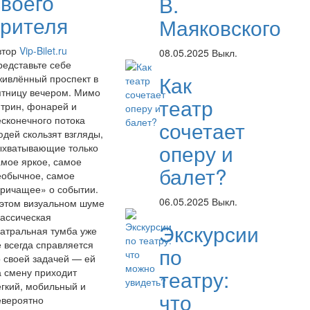
своего
В.
зрителя
Маяковского
втор
Vip-Bilet.ru
08.05.2025
Выкл.
редставьте себе
Как
живлённый проспект в
ятницу вечером. Мимо
театр
итрин, фонарей и
есконечного потока
сочетает
юдей скользят взгляды,
оперу и
ыхватывающие только
амое яркое, самое
балет?
еобычное, самое
кричащее» о событии.
06.05.2025
Выкл.
 этом визуальном шуме
лассическая
Экскурсии
еатральная тумба уже
е всегда справляется
по
о своей задачей — ей
театру:
а смену приходит
ёгкий, мобильный и
что
евероятно