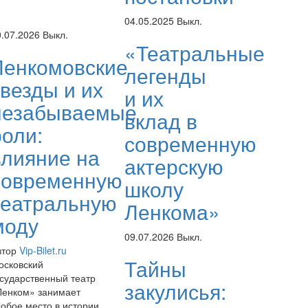
04.05.2025
Выкл.
0.07.2026
Выкл.
«Театральные
Ленкомовские
легенды
звезды и их
и их
незабываемые
вклад в
роли:
современную
влияние на
актерскую
современную
школу
театральную
Ленкома»
моду
09.07.2026
Выкл.
втор
Vip-Bilet.ru
Тайны
осковский
осударственный театр
закулисья:
Ленком» занимает
собое место в истории