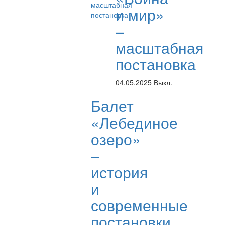
и мир»
–
масштабная
постановка
04.05.2025
Выкл.
Балет
«Лебединое
озеро»
–
история
и
современные
постановки