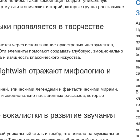
сполнением. Такая комбинация создает уникальную
 музыки и эпических историй, которые группа рассказывает
А
ыки проявляется в творчестве
П
о
п
ляется через использование оркестровых инструментов,
в
Эти элементы помогают создавать глубокую, эмоционально
б
 и изящность классического искусства.
л
в
ightwish отражают мифологию и
с
н
«
гией, эпическими легендами и фантастическими мирами.
В
х и эмоционально насыщенных рассказов, которые
к
т
н
 вокалистки в развитие звучания
с
н
л
вой уникальный стиль и тембр, что влияло на музыкальное
н
ья Турунен задала классический оперный тон, а ее