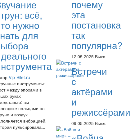
почему
Звучание
эта
трун: всё,
постановка
что нужно
так
знать для
популярна?
выбора
идеального
12.05.2025
Выкл.
инструмента
Встречи
втор
Vip-Bilet.ru
с
трунные инструменты:
актёрами
ост между эпохами в
аших руках
и
редставьте: вы
роводите пальцами по
режиссёрами
руне и воздух
аполняется вибрацией,
09.05.2025
Выкл.
торая пульсировала...
«Война