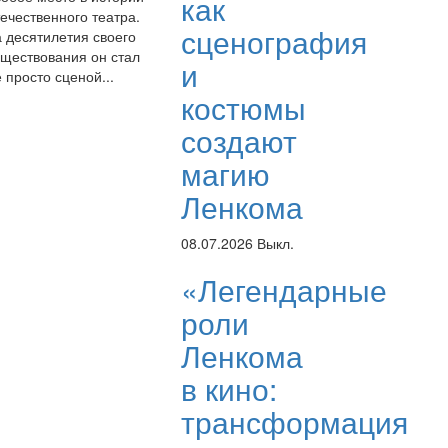
как
ечественного театра.
сценография
а десятилетия своего
уществования он стал
и
 просто сценой...
костюмы
создают
магию
Ленкома
08.07.2026
Выкл.
«Легендарные
роли
Ленкома
в кино:
трансформация