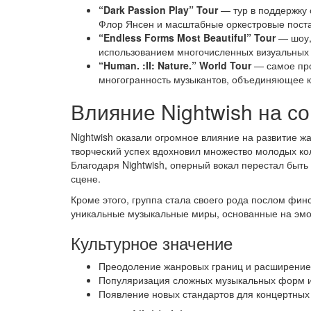
“Dark Passion Play” Tour
— тур в поддержку 
Флор Янсен и масштабные оркестровые поста
“Endless Forms Most Beautiful” Tour
— шоу,
использованием многочисленных визуальных 
“Human. :II: Nature.” World Tour
— самое про
многогранность музыкантов, объединяющее 
Влияние Nightwish на с
Nightwish оказали огромное влияние на развитие ж
творческий успех вдохновил множество молодых кол
Благодаря Nightwish, оперный вокал перестал быт
сцене.
Кроме этого, группа стала своего рода послом фи
уникальные музыкальные миры, основанные на эмо
Культурное значение
Преодоление жанровых границ и расширение
Популяризация сложных музыкальных форм и 
Появление новых стандартов для концертны