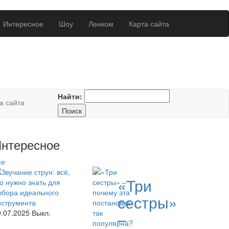
Интересное
Шоу
Ленком
Карта сайта
Найти:
а сайта
нтересное
се
«Три
сестры»
9.07.2025
Выкл.
–