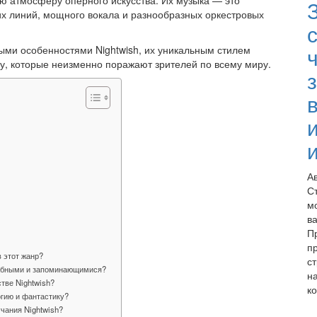
ю атмосферу оперного искусства. Их музыка — это
х линий, мощного вокала и разнообразных оркестровых
с
выми особенностями Nightwish, их уникальным стилем
, которые неизменно поражают зрителей по всему миру.
А
С
м
в
П
п
в этот жанр?
ст
табными и запоминающимися?
н
тве Nightwish?
ко
огию и фантастику?
учания Nightwish?