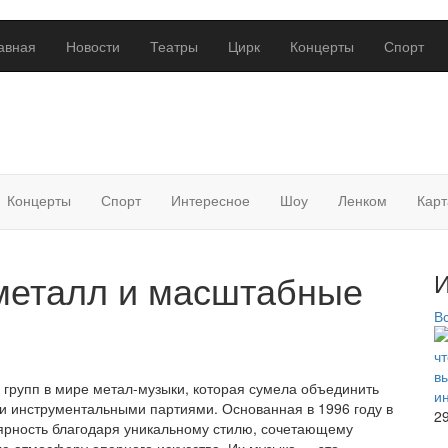
авная
Новости
Театры
Цирк
Концерты
Спорт
Концерты
Спорт
Интересное
Шоу
Ленком
Карт
 металл и масштабные
И
В
х групп в мире метал-музыки, которая сумела объединить
и инструментальными партиями. Основанная в 1996 году в
2
ярность благодаря уникальному стилю, сочетающему