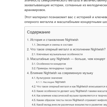
эпичность симфонического метала и величественну
захватывающие истории, сотканные из мелодически
аранжировок.
Этот материал познакомит вас с историей и ключе
оперного металла и масштабными концертными шоу
Содержание
История и становление Nightwish
Эволюция и смены в составе
Что такое оперный металл в исполнении Nightwish?
Ключевые музыкальные особенности
Масштабные шоу Nightwish — больше, чем концерт
Особенности концертов
Примеры легендарных туров
Влияние Nightwish на современную музыку
Культурное значение
Наследие Nightwish
Что такое оперный металл и как Nightwish вписываются 
Какие особенности делают шоу Nightwish такими масш
Как влияние классической музыки проявляется в творчес
Каким образом тексты песен Nightwish отражают мифол
Какой вклад внесли различные вокалистки в развитие зв