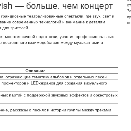
ish — больше, чем концерт
от
З
 грандиозные театрализованные спектакли, где звук, свет и
с
вание современных технологий и внимание к деталям
не
 для зрителей.
ет многомесячной подготовки, участия профессиональных
кже постоянного взаимодействия между музыкантами и
Описание
и, отражающие тематику альбомов и отдельных песен
 прожекторов и LED-экранов для создания визуального
ных партий с поддержкой звуковых эффектов и оркестровых
ие, рассказы о песнях и истории группы между треками