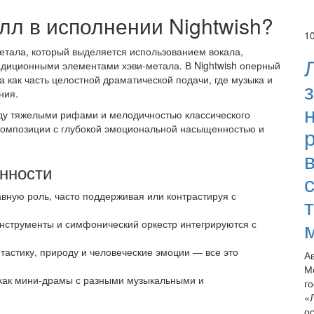
лл в исполнении Nightwish?
1
тала, который выделяется использованием вокала,
радиционными элементами хэви-метала. В Nightwish оперный
а как часть целостной драматической подачи, где музыка и
ния.
жду тяжелыми рифами и мелодичностью классического
е композиции с глубокой эмоциональной насыщенностью и
нности
вную роль, часто поддерживая или контрастируя с
нструменты и симфонический оркестр интегрируются с
астику, природу и человеческие эмоции — все это
А
М
как мини-драмы с разными музыкальными и
г
«
о