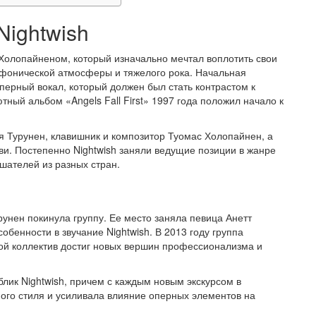
Nightwish
 Холопайненом, который изначально мечтал воплотить свои
фонической атмосферы и тяжелого рока. Начальная
перный вокал, который должен был стать контрастом к
ый альбом «Angels Fall First» 1997 года положил начало к
ья Турунен, клавишник и композитор Туомас Холопайнен, а
ви. Постепенно Nightwish заняли ведущие позиции в жанре
шателей из разных стран.
унен покинула группу. Ее место заняла певица Анетт
обенности в звучание Nightwish. В 2013 году группа
рой коллектив достиг новых вершин профессионализма и
лик Nightwish, причем с каждым новым экскурсом в
ного стиля и усиливала влияние оперных элементов на