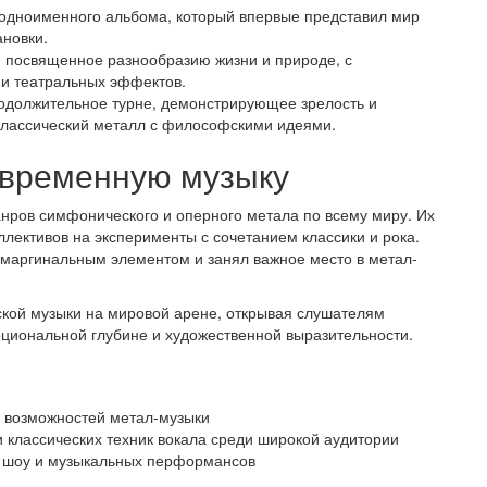
одноименного альбома, который впервые представил мир
новки.
 посвященное разнообразию жизни и природе, с
и театральных эффектов.
должительное турне, демонстрирующее зрелость и
классический металл с философскими идеями.
овременную музыку
анров симфонического и оперного метала по всему миру. Их
лективов на эксперименты с сочетанием классики и рока.
ь маргинальным элементом и занял важное место в метал-
нской музыки на мировой арене, открывая слушателям
циональной глубине и художественной выразительности.
 возможностей метал-музыки
классических техник вокала среди широкой аудитории
х шоу и музыкальных перформансов