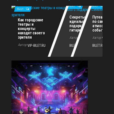
02.07.2026
Выкл.
Выкл.
Выкл.
Секреты
Путеводите
Как городские
идеального
по самым
театры и
подарка для
атмосферн
концерты
гитариста
событиям г
находят своего
зрителя
Автор
Автор
VIP-
VIP-
Автор
VIP-BILET.RU
BILET.RU
BILET.RU