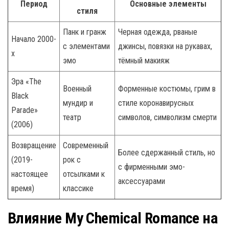
Период
Основные элементы
стиля
Панк и гранж
Черная одежда, рваные
Начало 2000-
с элементами
джинсы, повязки на рукавах,
х
эмо
тёмный макияж
Эра «The
Военный
Форменные костюмы, грим в
Black
мундир и
стиле коронавирусных
Parade»
театр
символов, символизм смерти
(2006)
Возвращение
Современный
Более сдержанный стиль, но
(2019-
рок с
с фирменными эмо-
настоящее
отсылками к
аксессуарами
время)
классике
Влияние My Chemical Romance на