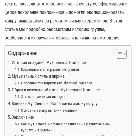
н
тексты оказали огромное влияние на культуру, сформировали
а
целое поколение поклонников и помогли эволюционировать
в
жанру, вышедшему за рамки типичных стереотипов. В этой
и
статье мы подробно рассмотрим историю группы,
г
особенности их звучания, образы и влияние на эмо-сцену.
а
ц
Содержание
и
История создания My Chemical Romance
ю
Ключевые этапы развития группы
Музыкальный стиль и лирика
Особенности лирики My Chemical Romance
Образ и визуальный стиль My Chemical Romance
Этапы изменения имиджа
Влияние My Chemical Romance на эмо-культуру
Основные направления влияния
Заключение
Как My Chemical Romance повлияли на развитие эмо-
культуры в 2000-х?