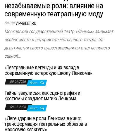
незабываемые роли: влияние на
современную театральную моду
Автор
VIP-BILET.RU
Московский государственный театр «Ленком» занимает
особое место в истории отечественного театра. За
десятилетия своего существования он стал не просто
сценой...
«Театральные легенды и их вклад в
современную актерскую школу Ленкома»
09.07.2026
Выкл.
Тайны закулисья: как сценография и
костюмы создают магию Ленкома
08.07.2026
Выкл.
«Легендарные роли Ленкома в кино:
трансформация театральных образов в
массовую культуру»