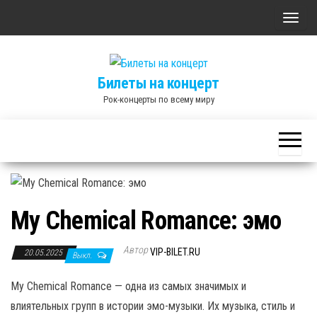
Skip
П
to
о
the
к
content
Билеты на концерт
а
Рок-концерты по всему миру
з
а
т
ь
/
С
My Chemical Romance: эмо
к
р
Автор
VIP-BILET.RU
20.05.2025
Выкл.
ы
т
My Chemical Romance — одна из самых значимых и
ь
влиятельных групп в истории эмо-музыки. Их музыка, стиль и