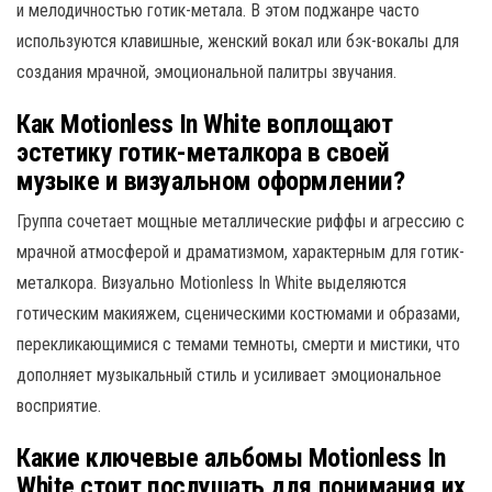
и мелодичностью готик-метала. В этом поджанре часто
используются клавишные, женский вокал или бэк-вокалы для
создания мрачной, эмоциональной палитры звучания.
Как Motionless In White воплощают
эстетику готик-металкора в своей
музыке и визуальном оформлении?
Группа сочетает мощные металлические риффы и агрессию с
мрачной атмосферой и драматизмом, характерным для готик-
металкора. Визуально Motionless In White выделяются
готическим макияжем, сценическими костюмами и образами,
перекликающимися с темами темноты, смерти и мистики, что
дополняет музыкальный стиль и усиливает эмоциональное
восприятие.
Какие ключевые альбомы Motionless In
White стоит послушать для понимания их