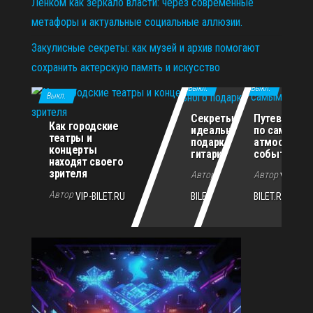
Ленком как зеркало власти: через современные
метафоры и актуальные социальные аллюзии.
Закулисные секреты: как музей и архив помогают
сохранить актерскую память и искусство
11.12.2025
29.10.2025
02.07.2026
Выкл.
Выкл.
Выкл.
Секреты
Путеводите
Как городские
идеального
по самым
театры и
подарка для
атмосферн
концерты
гитариста
событиям г
находят своего
зрителя
Автор
Автор
VIP-
VIP-
Автор
VIP-BILET.RU
BILET.RU
BILET.RU