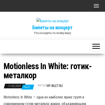
Skip
П
to
о
the
к
content
Билеты на концерт
а
Рок-концерты по всему миру
з
а
т
ь
/
Motionless In White: готик-
С
металкор
к
р
Автор
ы
VIP-BILET.RU
11.05.2025
Выкл.
т
Motionless In White — одна из наиболее ярких групп в
ь
современном готик-металкор жанре, объединяющем