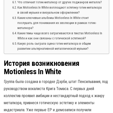
Что отличает готик-металкор от других поджанров металла?
Как Motionless In White воплощают эстетику готик-металкора
в своей музыке и визуальном оформлении?
Какие ключевые альбомы Motionless In White стоит
послушать для понимания их эволюции в рамках готик-
металкора?
Какие темы чаще всего затрагиваются в текстах Motionless In
White и как они связаны с готической эстетикой?
Какую роль сыграла сцена готик-металкора в общем
развитии альтернативной металлической музыки?
История возникновения
Motionless In White
Группа была создана в городке Дэрби, штат Пенсильвания, под
руководством вокалиста Крига Томаса. С первых дней
коллектив проявил амбиции и нестандартный подход к жанру
металкора, привнеся готическую эстетику и элементы
индастриала. Уже первые EP и демозаписи получили