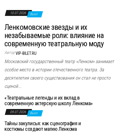
10.07.2026
Выкл.
Ленкомовские звезды и их
незабываемые роли: влияние на
современную театральную моду
Автор
VIP-BILET.RU
Московский государственный театр «Ленком» занимает
особое место в истории отечественного театра. За
десятилетия своего существования он стал не просто
сценой...
«Театральные легенды и их вклад в
современную актерскую школу Ленкома»
09.07.2026
Выкл.
Тайны закулисья: как сценография и
костюмы создают магию Ленкома