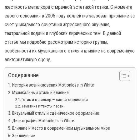
н
жесткость металкора с мрачной эстетикой готики. С момента
а
своего основания в 2005 году коллектив завоевал признание за
в
счет уникального сочетания агрессивного звучания,
и
театральной подачи и глубоких лирических тем. В данной
г
статье мы подробно рассмотрим историю группы,
а
особенности их музыкального стиля и влияние на современную
ц
альтернативную сцену.
и
ю
Содержание
История возникновения Motionless In White
Музыкальный стиль и влияние
Готик и металкор — синтез стилистики
Тематика и тексты песен
Визуальный стиль и сценическое оформление
Дискография Motionless In White
Влияние и место в современном музыкальном мире
Заключение