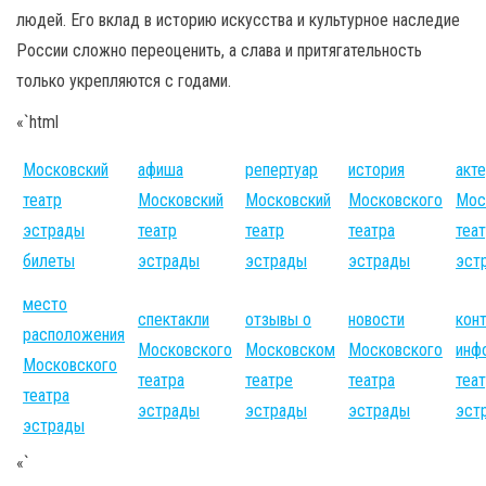
людей. Его вклад в историю искусства и культурное наследие
России сложно переоценить, а слава и притягательность
только укрепляются с годами.
«`html
Московский
афиша
репертуар
история
акт
театр
Московский
Московский
Московского
Мос
эстрады
театр
театр
театра
теа
билеты
эстрады
эстрады
эстрады
эст
место
спектакли
отзывы о
новости
кон
расположения
Московского
Московском
Московского
инф
Московского
театра
театре
театра
теа
театра
эстрады
эстрады
эстрады
эст
эстрады
«`