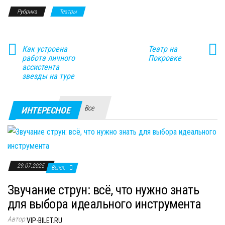
Рубрика
Театры
Как устроена
Театр на
работа личного
Покровке
ассистента
звезды на туре
Все
ИНТЕРЕСНОЕ
29.07.2025
Выкл.
Звучание струн: всё, что нужно знать
для выбора идеального инструмента
Автор
VIP-BILET.RU