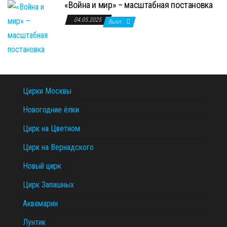
«Война и мир» – масштабная постановка
04.05.2025
Выкл.
Цирки Москвы
Новогодние ёлки
Цирк на Цветном
Цирк на Вернадского
Новый цирк
Цирк Запашных
Аквамарин
Лунтик