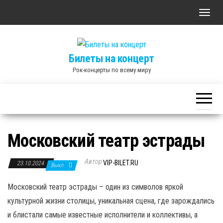
Skip
П
to
о
the
к
content
Билеты на концерт
а
Рок-концерты по всему миру
з
а
т
ь
/
Московский театр эстрады
С
к
Автор
VIP-BILET.RU
23.10.2024
Выкл.
р
ы
Московский театр эстрады – один из символов яркой
т
культурной жизни столицы, уникальная сцена, где зарождались
ь
и блистали самые известные исполнители и коллективы, а