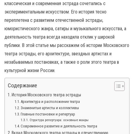
н
классическая и современная эстрада сочетались с
а
экспериментальным искусством. Его история тесно
в
переплетена с развитием отечественной эстрады,
и
юмористического жанра, сатиры и музыкального искусства, а
г
деятельность театра всегда находила отклик у широкой
а
публики. В этой статье мы расскажем об истории Московского
ц
театра эстрады, его архитектуре, звездных артистах и
и
незабываемых постановках, а также о роли этого театра в
ю
культурной жизни России.
Содержание
История Московского театра эстрады
Архитектура и расположение театра
Знаменитые артисты и коллективы
Главные постановки и репертуар
Структура репертуара: основные жанры
Современное развитие и деятельность театра
Вклад Московского театра эстрады в отечественную