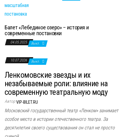
Балет «Лебединое озеро» – история и
современные постановки
04.05.2025
Выкл.
10.07.2026
Выкл.
Ленкомовские звезды и их
незабываемые роли: влияние на
современную театральную моду
Автор
VIP-BILET.RU
Московский государственный театр «Ленком» занимает
особое место в истории отечественного театра. За
десятилетия своего существования он стал не просто
сценой...