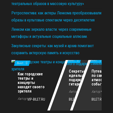
театральных образов в массовую культуру»
Ретроспектива: как актеры Ленкома преобразовывали
образы в культовые спектакли через десятилетия
Ленком как зеркало власти: через современные
метафоры и актуальные социальные аллюзии.
Закулисные секреты: как музей и архив помогают
сохранить актерскую память и искусство
11.12.2025
29.10.2025
02.07.2026
Выкл.
Выкл.
Выкл.
Секреты
Путеводите
Как городские
идеального
по самым
театры и
подарка для
атмосферн
концерты
гитариста
событиям г
находят своего
зрителя
Автор
Автор
VIP-
VIP-
Автор
VIP-BILET.RU
BILET.RU
BILET.RU