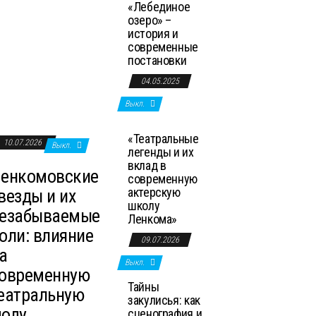
«Лебединое
озеро» –
история и
современные
постановки
04.05.2025
Выкл.
«Театральные
10.07.2026
Выкл.
легенды и их
вклад в
енкомовские
современную
актерскую
везды и их
школу
езабываемые
Ленкома»
оли: влияние
09.07.2026
а
Выкл.
овременную
Тайны
еатральную
закулисья: как
оду
сценография и