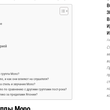
в
з
в
ие
и
и
А
орией
С
м
в
П
я группа Mono?
п
o, и как они влияют на слушателя?
ст
на стиль и звучание Mono?
н
no по сравнению с другими группами пост-рока?
леко за пределами Японии?
к
уппы Mono