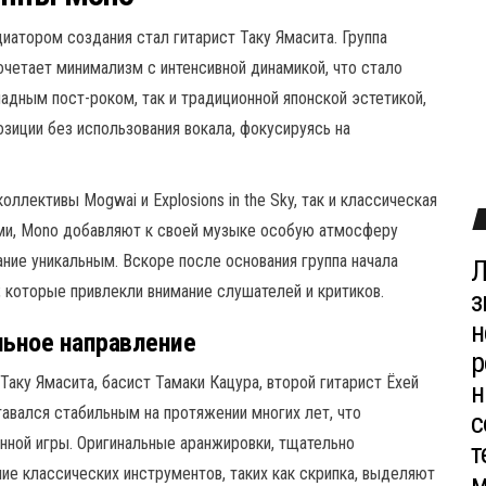
циатором создания стал гитарист Таку Ямасита. Группа
четает минимализм с интенсивной динамикой, что стало
падным пост-роком, так и традиционной японской эстетикой,
иции без использования вокала, фокусируясь на
оллективы Mogwai и Explosions in the Sky, так и классическая
ами, Mono добавляют к своей музыке особую атмосферу
ание уникальным. Вскоре после основания группа начала
Л
, которые привлекли внимание слушателей и критиков.
з
н
льное направление
р
Таку Ямасита, басист Тамаки Кацура, второй гитарист Ёхей
н
тавался стабильным на протяжении многих лет, что
с
нной игры. Оригинальные аранжировки, тщательно
т
е классических инструментов, таких как скрипка, выделяют
м