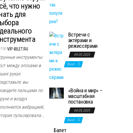
сё, что нужно
нать для
ыбора
деального
Встречи с
нструмента
актёрами и
режиссёрами
втор
VIP-BILET.RU
09.05.2025
трунные инструменты:
Выкл.
ост между эпохами в
аших руках
редставьте: вы
«Война и мир» –
роводите пальцами по
масштабная
руне и воздух
постановка
аполняется вибрацией,
04.05.2025
оторая пульсировала...
Выкл.
Балет