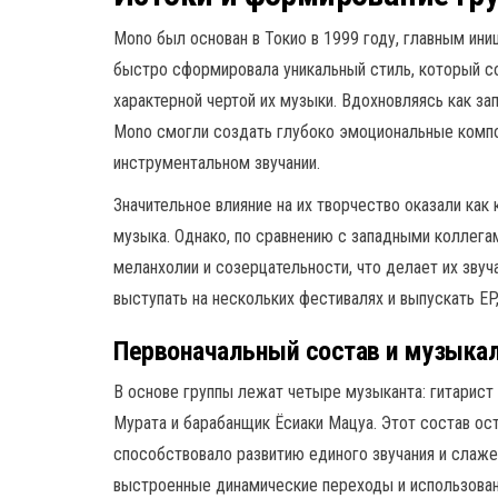
Mono был основан в Токио в 1999 году, главным ини
быстро сформировала уникальный стиль, который со
характерной чертой их музыки. Вдохновляясь как за
Mono смогли создать глубоко эмоциональные композ
инструментальном звучании.
Значительное влияние на их творчество оказали как к
музыка. Однако, по сравнению с западными коллег
меланхолии и созерцательности, что делает их звуч
выступать на нескольких фестивалях и выпускать EP
Первоначальный состав и музыка
В основе группы лежат четыре музыканта: гитарист 
Мурата и барабанщик Ёсиаки Мацуа. Этот состав ос
способствовало развитию единого звучания и слаже
выстроенные динамические переходы и использовани