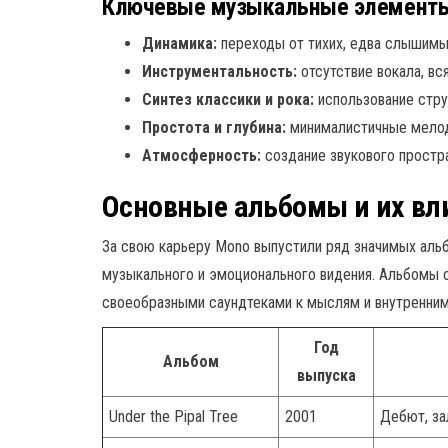
Ключевые музыкальные элемент
Динамика:
переходы от тихих, едва слышимы
Инструментальность:
отсутствие вокала, вс
Синтез классики и рока:
использование стру
Простота и глубина:
минималистичные мелод
Атмосферность:
создание звукового простр
Основные альбомы и их вл
За свою карьеру Mono выпустили ряд значимых аль
музыкального и эмоционального видения. Альбомы с
своеобразными саундтеками к мыслям и внутренним
Год
Альбом
выпуска
Under the Pipal Tree
2001
Дебют, за