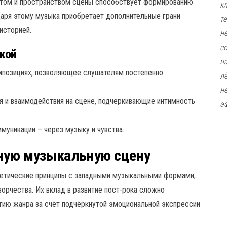
етом и пространством сцены способствует формированию
к
даря этому музыка приобретает дополнительные грани
т
историей.
н
с
кой
н
омпозициях, позволяющее слушателям постепенно
л
н
 и взаимодействия на сцене, подчеркивающие интимность
э
муникации – через музыку и чувства.
ную музыкальную сцену
тетические принципы с западными музыкальными формами,
ворчества. Их вклад в развитие пост-рока сложно
итию жанра за счёт подчёркнутой эмоциональной экспрессии