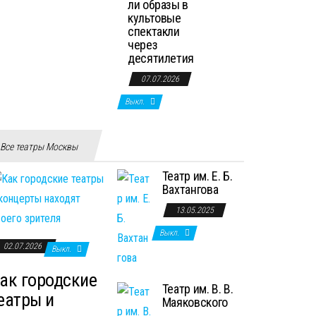
ли образы в
культовые
спектакли
через
десятилетия
07.07.2026
Выкл.
Все театры Москвы
Театр им. Е. Б.
Вахтангова
13.05.2025
Выкл.
02.07.2026
Выкл.
ак городские
Театр им. В. В.
еатры и
Маяковского