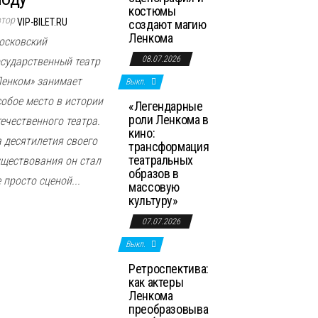
костюмы
втор
VIP-BILET.RU
создают магию
Ленкома
осковский
08.07.2026
осударственный театр
Ленком» занимает
Выкл.
собое место в истории
«Легендарные
роли Ленкома в
течественного театра.
кино:
а десятилетия своего
трансформация
театральных
уществования он стал
образов в
 просто сценой...
массовую
культуру»
07.07.2026
Выкл.
Ретроспектива:
как актеры
Ленкома
преобразовыва