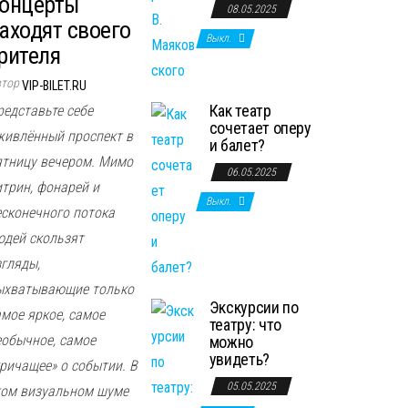
онцерты
08.05.2025
аходят своего
Выкл.
рителя
втор
VIP-BILET.RU
Как театр
редставьте себе
сочетает оперу
живлённый проспект в
и балет?
ятницу вечером. Мимо
06.05.2025
итрин, фонарей и
Выкл.
есконечного потока
юдей скользят
згляды,
ыхватывающие только
Экскурсии по
амое яркое, самое
театру: что
еобычное, самое
можно
увидеть?
кричащее» о событии. В
05.05.2025
том визуальном шуме