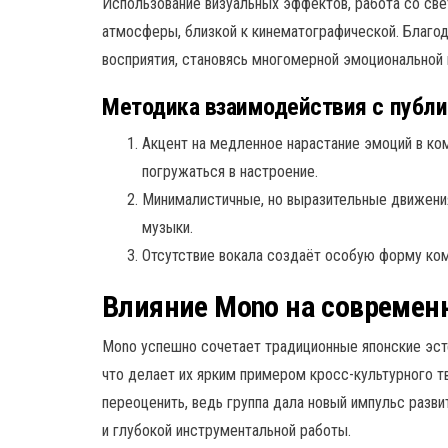
Использование визуальных эффектов, работа со св
атмосферы, близкой к кинематографической. Благо
восприятия, становясь многомерной эмоциональной 
Методика взаимодействия с публи
Акцент на медленное нарастание эмоций в к
погружаться в настроение.
Минималистичные, но выразительные движения
музыки.
Отсутствие вокала создаёт особую форму ком
Влияние Mono на современ
Mono успешно сочетает традиционные японские эс
что делает их ярким примером кросс-культурного т
переоценить, ведь группа дала новый импульс разв
и глубокой инструментальной работы.