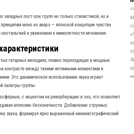
А
 западных пост-рок-групп не только стилистикой, но и
М
принципам моно но аварэ — японской концепции чувства
г
а ностальгией и уважением к мимолетности мгновения.
«
о
 характеристики
о
З
ытых гитарных мелодиях, плавно переходящих в мощные
с
я на контрасте между тихими интимными моментами и
не
ями. Это динамическое использование звука играет
й палитры группы.
осферные, с акцентом на реверберацию и эхо, что позволяет
оздавая иллюзию бесконечности. Добавление струнных
ину звука, формируя ярко выраженный кинематографический