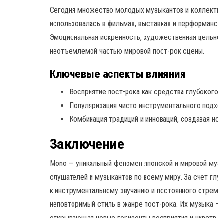
Сегодня множество молодых музыкантов и коллекти
использовалась в фильмах, выставках и перформанса
Эмоциональная искренность, художественная цельн
неотъемлемой частью мировой пост-рок сцены.
Ключевые аспекты влияния
Восприятие пост-рока как средства глубоког
Популяризация чисто инструментального подх
Комбинация традиций и инноваций, создавая н
Заключение
Mono — уникальный феномен японской и мировой му
слушателей и музыкантов по всему миру. За счет г
к инструментальному звучанию и постоянного стре
неповторимый стиль в жанре пост-рока. Их музыка —
открывающая новые горизонты восприятия и чувств.