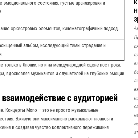
к
е эмоционального состояния, густые аранжировки и
н
.
з
ание оркестровых элементов, кинематографичный подход.
А
П
асыщенный альбом, исследующий темы страдания и
о
я.
п
в
 только в Японии, но и на международной сцене пост-рока.
б
а, вдохновляя музыкантов и слушателей на глубокие эмоции
л
в
 взаимодействие с аудиторией
в
с
ие. Концерты Mono – это не просто музыкальные
н
ествия. Вживую они максимально раскрывают нюансы и
«
жения и создавая чувство коллективного переживания.
э