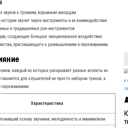
ы
х звуков к громким, взрывным аккордам.
я история звучит через инструменты и их взаимодействие.
нных и традиционных рок-инструментов.
ии, создающие большое эмоциональное воздействие.
анства, приглашающего к размышлениям и переживаниям.
ияние
бомов, каждый из которых раскрывает разные аспекты их
тановятся для слушателей не просто набором треков, а
 переживаниям.
Характеристика
К
ложивший основу звучания, мелодичность и минимализм.
т