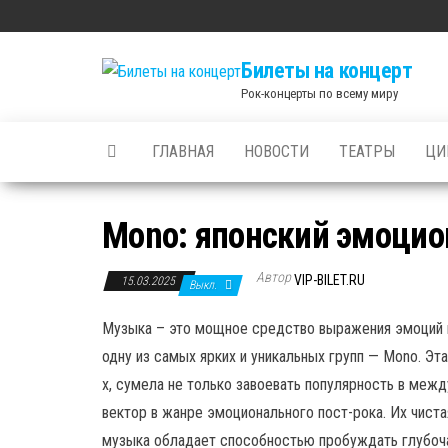
Skip
to
Билеты на концерт
the
Рок-концерты по всему миру
content
ГЛАВНАЯ
НОВОСТИ
ТЕАТРЫ
ЦИ
Mono: японский эмоцио
Автор
VIP-BILET.RU
15.03.2025
Выкл.
Музыка – это мощное средство выражения эмоций и
одну из самых ярких и уникальных групп — Mono. Эта
х, сумела не только завоевать популярность в меж
вектор в жанре эмоционального пост-рока. Их чист
музыка обладает способностью пробуждать глубоч