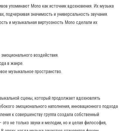
вов упоминают Mono как источник вдохновения. Их музыка
х, подчеркивая значимость и универсальность звучания.
ость и музыкальная виртуозность Mono сделали их
о эмоционального воздействия.
ода в жанре.
овое музыкальное пространство.
зыкальной сцены, который продолжает вдохновлять
лубокого эмоционального наполнения, инновационного подхода
мления к совершенству группа создала собственный
 это не только звуки и мелодии, но и целая философия,
 В эпоху, когда музыка зачастую становится фоном,