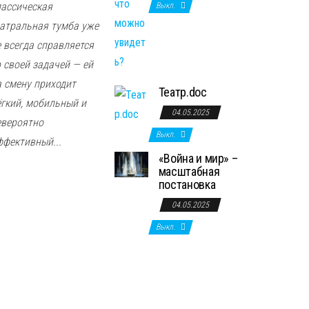
лассическая
Выкл.
еатральная тумба уже
е всегда справляется
о своей задачей — ей
а смену приходит
Театр.doc
ёгкий, мобильный и
04.05.2025
евероятно
Выкл.
ффективный...
«Война и мир» –
масштабная
постановка
04.05.2025
Выкл.