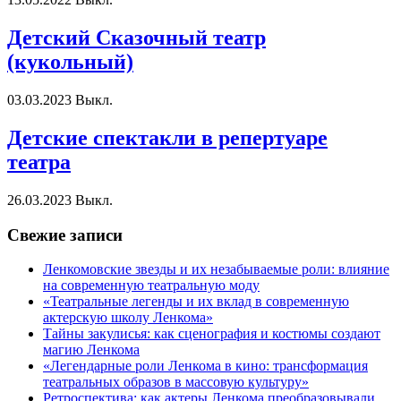
Детский Сказочный театр
(кукольный)
03.03.2023
Выкл.
Детские спектакли в репертуаре
театра
26.03.2023
Выкл.
Свежие записи
Ленкомовские звезды и их незабываемые роли: влияние
на современную театральную моду
«Театральные легенды и их вклад в современную
актерскую школу Ленкома»
Тайны закулисья: как сценография и костюмы создают
магию Ленкома
«Легендарные роли Ленкома в кино: трансформация
театральных образов в массовую культуру»
Ретроспектива: как актеры Ленкома преобразовывали