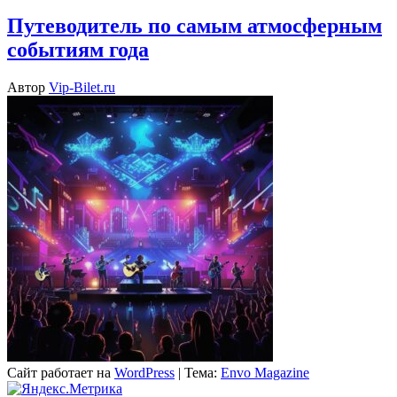
Путеводитель по самым атмосферным
событиям года
Автор
Vip-Bilet.ru
Сайт работает на
WordPress
|
Тема:
Envo Magazine