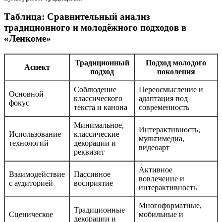
Таблица: Сравнительный анализ
традиционного и молодёжного подходов в
«Ленкоме»
Традиционный
Подход молодого
Аспект
подход
поколения
Соблюдение
Переосмысление и
Основной
классического
адаптация под
фокус
текста и канона
современность
Минимальное,
Интерактивность,
Использование
классические
мультимедиа,
технологий
декорации и
видеоарт
реквизит
Активное
Взаимодействие
Пассивное
вовлечение и
с аудиторией
восприятие
интерактивность
Многоформатные,
Традиционные
Сценическое
мобильные и
декорации и