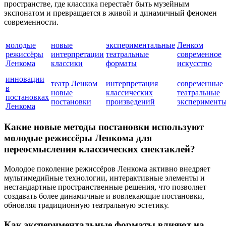
пространстве, где классика перестаёт быть музейным
экспонатом и превращается в живой и динамичный феномен
современности.
молодые
новые
экспериментальные
Ленком
режиссёры
интерпретации
театральные
современное
Ленкома
классики
форматы
искусство
инновации
театр Ленком
интерпретация
современные
в
новые
классических
театральные
постановках
постановки
произведений
эксперимент
Ленкома
Какие новые методы постановки используют
молодые режиссёры Ленкома для
переосмысления классических спектаклей?
Молодое поколение режиссёров Ленкома активно внедряет
мультимедийные технологии, интерактивные элементы и
нестандартные пространственные решения, что позволяет
создавать более динамичные и вовлекающие постановки,
обновляя традиционную театральную эстетику.
Как экспериментальные форматы влияют на