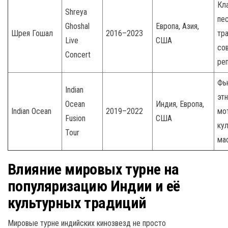
Кл
Shreya
пес
Ghoshal
Европа, Азия,
Шрея Гошал
2016–2023
тр
Live
США
со
Concert
ре
Фь
Indian
эт
Ocean
Индия, Европа,
Indian Ocean
2019–2022
мо
Fusion
США
ку
Tour
ма
Влияние мировых турне на
популяризацию Индии и её
культурных традиций
Мировые турне индийских кинозвезд не просто