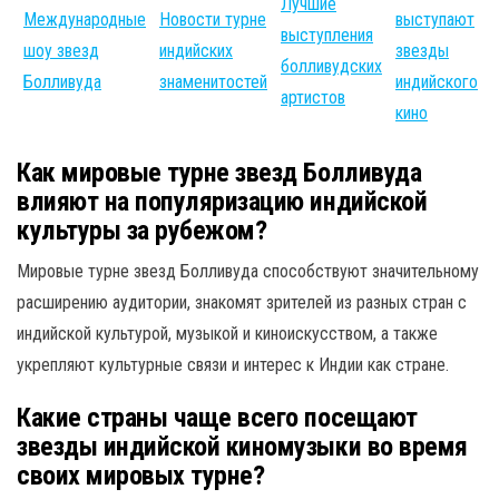
Лучшие
Международные
Новости турне
выступают
выступления
шоу звезд
индийских
звезды
болливудских
Болливуда
знаменитостей
индийского
артистов
кино
Как мировые турне звезд Болливуда
влияют на популяризацию индийской
культуры за рубежом?
Мировые турне звезд Болливуда способствуют значительному
расширению аудитории, знакомят зрителей из разных стран с
индийской культурой, музыкой и киноискусством, а также
укрепляют культурные связи и интерес к Индии как стране.
Какие страны чаще всего посещают
звезды индийской киномузыки во время
своих мировых турне?