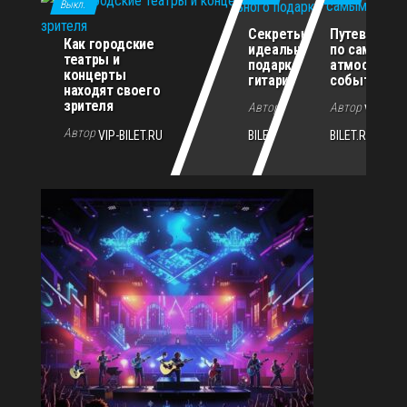
Выкл.
Секреты
Путеводите
Как городские
идеального
по самым
театры и
подарка для
атмосферн
концерты
гитариста
событиям г
находят своего
зрителя
Автор
Автор
VIP-
VIP-
Автор
VIP-BILET.RU
BILET.RU
BILET.RU