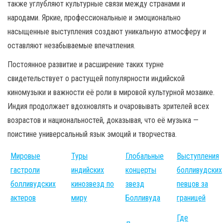
также углубляют культурные связи между странами и
народами. Яркие, профессиональные и эмоционально
насыщенные выступления создают уникальную атмосферу и
оставляют незабываемые впечатления.
Постоянное развитие и расширение таких турне
свидетельствует о растущей популярности индийской
киномузыки и важности её роли в мировой культурной мозаике.
Индия продолжает вдохновлять и очаровывать зрителей всех
возрастов и национальностей, доказывая, что её музыка —
поистине универсальный язык эмоций и творчества.
Мировые
Туры
Глобальные
Выступления
гастроли
индийских
концерты
болливудских
болливудских
кинозвезд по
звезд
певцов за
актеров
миру
Болливуда
границей
Где