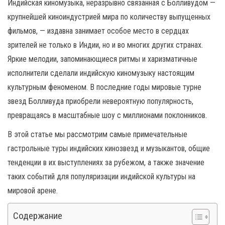
н
Индийская киномузыка, неразрывно связанная с Болливудом —
а
крупнейшей киноиндустрией мира по количеству выпущенных
в
фильмов, — издавна занимает особое место в сердцах
и
зрителей не только в Индии, но и во многих других странах.
г
Яркие мелодии, запоминающиеся ритмы и харизматичные
а
исполнители сделали индийскую киномузыку настоящим
ц
культурным феноменом. В последние годы мировые турне
и
звезд Болливуда приобрели невероятную популярность,
ю
превращаясь в масштабные шоу с миллионами поклонников.
В этой статье мы рассмотрим самые примечательные
гастрольные туры индийских кинозвезд и музыкантов, общие
тенденции в их выступлениях за рубежом, а также значение
таких событий для популяризации индийской культуры на
мировой арене.
Содержание