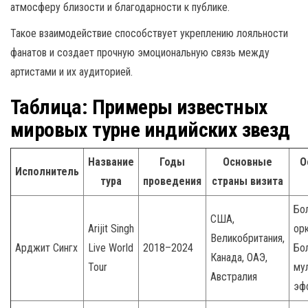
атмосферу близости и благодарности к публике.
Такое взаимодействие способствует укреплению лояльности
фанатов и создает прочную эмоциональную связь между
артистами и их аудиторией.
Таблица: Примеры известных
мировых турне индийских звезд
Название
Годы
Основные
О
Исполнитель
тура
проведения
страны визита
Бо
США,
Arijit Singh
ор
Великобритания,
Арджит Сингх
Live World
2018–2024
Бо
Канада, ОАЭ,
Tour
му
Австралия
эф