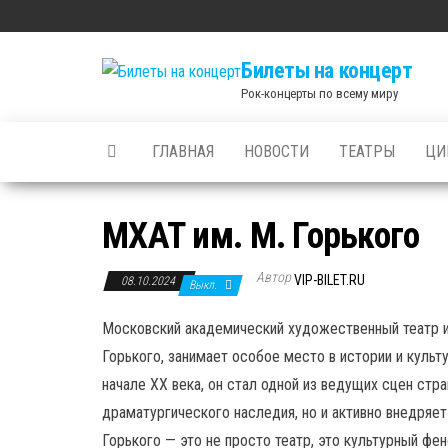
Skip
to
Билеты на концерт
the
Рок-концерты по всему миру
content
ГЛАВНАЯ
НОВОСТИ
ТЕАТРЫ
ЦИ
МХАТ им. М. Горького
Автор
VIP-BILET.RU
08.10.2024
Выкл.
Московский академический художественный театр и
Горького, занимает особое место в истории и культ
начале XX века, он стал одной из ведущих сцен стр
драматургического наследия, но и активно внедряе
Горького — это не просто театр, это культурный ф