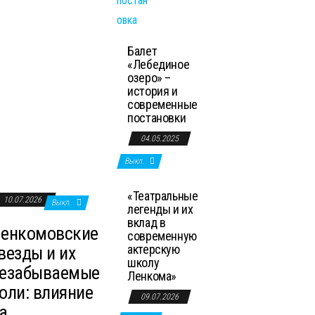
Балет
«Лебединое
озеро» –
история и
современные
постановки
04.05.2025
Выкл.
«Театральные
10.07.2026
Выкл.
легенды и их
вклад в
енкомовские
современную
актерскую
везды и их
школу
езабываемые
Ленкома»
оли: влияние
09.07.2026
а