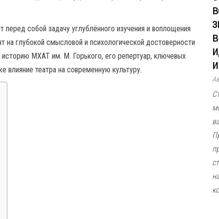
в
з
ит перед собой задачу углублённого изучения и воплощения
в
нт на глубокой смысловой и психологической достоверности
и
 историю МХАТ им. М. Горького, его репертуар, ключевых
и
же влияние театра на современную культуру.
А
С
м
в
П
п
ст
н
к