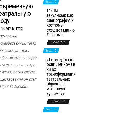
Выкл.
овременную
Тайны
еатральную
закулисья: как
оду
сценография и
костюмы
втор
VIP-BILET.RU
создают магию
Ленкома
осковский
08.07.2026
осударственный театр
Ленком» занимает
Выкл.
собое место в истории
«Легендарные
роли Ленкома в
течественного театра.
кино:
а десятилетия своего
трансформация
театральных
уществования он стал
образов в
 просто сценой...
массовую
культуру»
07.07.2026
Выкл.