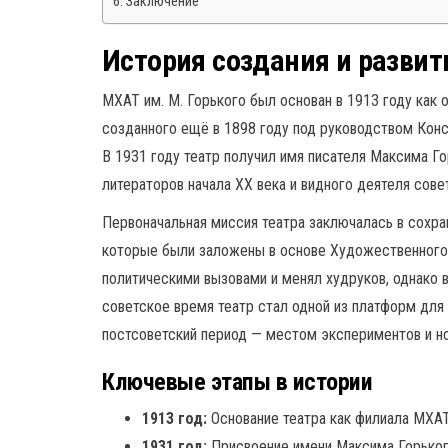
Заключение
История создания и развит
МХАТ им. М. Горького был основан в 1913 году как 
созданного ещё в 1898 году под руководством Кон
В 1931 году театр получил имя писателя Максима Г
литераторов начала XX века и видного деятеля сове
Первоначальная миссия театра заключалась в сохран
которые были заложены в основе Художественного т
политическими вызовами и менял худруков, однако 
советское время театр стал одной из платформ для
постсоветский период — местом экспериментов и н
Ключевые этапы в истории
1913 год:
Основание театра как филиала МХАТ
1931 год:
Присвоение имени Максима Горьког