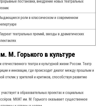
Прорывные постановки, внедрение новых театральных
техник
Выдающиеся роли в классическом и современном
репертуаре
Лауреат театральных премий, звезды в драматических
спектаклях
. М. Горького в культуре
и отечественного театра и культурной жизни России. Театр
диции и инновации, где происходит диалог между прошлым и
ой отклик у зрителей и критиков, способствуя развитию
 участвует в образовательных проектах и социальных
иссёров. МХАТ им. М. Горького оказывает существенное
 столицы и страны в целом.