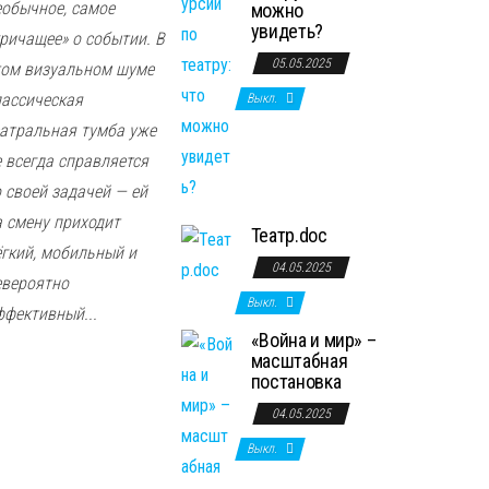
еобычное, самое
можно
увидеть?
кричащее» о событии. В
05.05.2025
том визуальном шуме
лассическая
Выкл.
еатральная тумба уже
е всегда справляется
о своей задачей — ей
а смену приходит
Театр.doc
ёгкий, мобильный и
04.05.2025
евероятно
Выкл.
ффективный...
«Война и мир» –
масштабная
постановка
04.05.2025
Выкл.