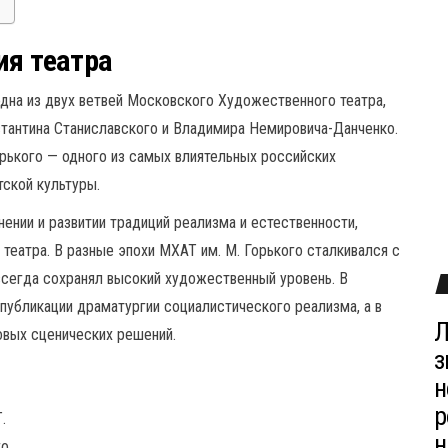
ия театра
одна из двух ветвей Московского Художественного театра,
стантина Станиславского и Владимира Немировича-Данченко.
орького — одного из самых влиятельных российских
тской культуры.
ении и развитии традиций реализма и естественности,
еатра. В разные эпохи МХАТ им. М. Горького сталкивался с
всегда сохранял высокий художественный уровень. В
 публикации драматургии социалистического реализма, а в
Л
овых сценических решений.
з
н
р
.
н
о.