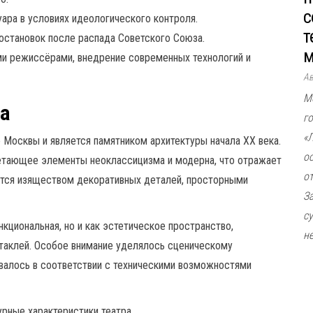
с
ара в условиях идеологического контроля.
т
становок после распада Советского Союза.
м
ми режиссёрами, внедрение современных технологий и
А
М
ра
г
«
 Москвы и является памятником архитектуры начала XX века.
о
четающее элементы неоклассицизма и модерна, что отражает
о
аются изяществом декоративных деталей, просторными
З
с
нкциональная, но и как эстетическое пространство,
не
аклей. Особое внимание уделялось сценическому
валось в соответствии с техническими возможностями
урные характеристики театра