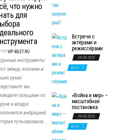
сё, что нужно
нать для
ыбора
деального
Встречи с
нструмента
актёрами и
режиссёрами
втор
VIP-BILET.RU
09.05.2025
трунные инструменты:
Выкл.
ост между эпохами в
аших руках
редставьте: вы
«Война и мир» –
роводите пальцами по
масштабная
руне и воздух
постановка
аполняется вибрацией,
04.05.2025
оторая пульсировала...
Выкл.