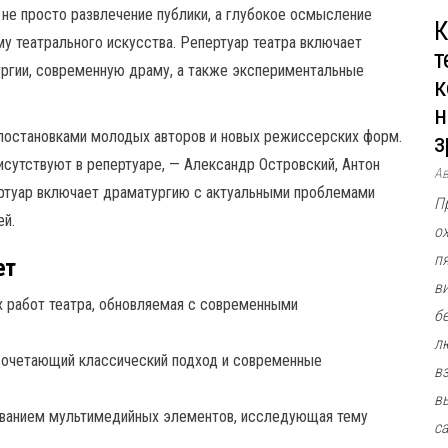
 не просто развлечение публики, а глубокое осмысление
К
му театрального искусства. Репертуар театра включает
т
ургии, современную драму, а также экспериментальные
к
н
 постановками молодых авторов и новых режиссерских форм.
з
исутствуют в репертуаре, — Александр Островский, Антон
А
ертуар включает драматургию с актуальными проблемами
П
ей.
о
п
ет
в
х работ театра, обновляемая с современными
б
л
 сочетающий классический подход и современные
в
в
ованием мультимедийных элементов, исследующая тему
с