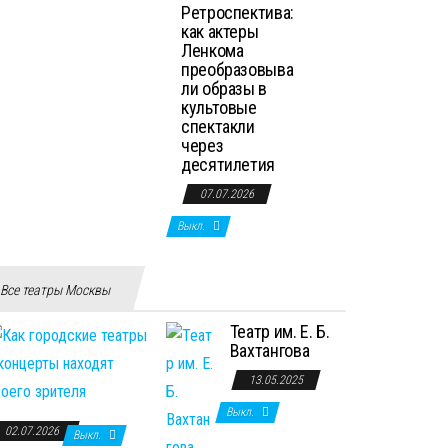
Ретроспектива:
как актеры
Ленкома
преобразовыва
ли образы в
культовые
спектакли
через
десятилетия
07.07.2026
Выкл.
Все театры Москвы
Театр им. Е. Б.
Вахтангова
13.05.2025
Выкл.
02.07.2026
Выкл.