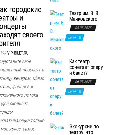
ак городские
Театр им. В. В.
еатры и
Маяковского
онцерты
08.05.2025
аходят своего
Выкл.
рителя
втор
VIP-BILET.RU
Как театр
редставьте себе
сочетает оперу
живлённый проспект в
и балет?
ятницу вечером. Мимо
06.05.2025
итрин, фонарей и
Выкл.
есконечного потока
юдей скользят
згляды,
ыхватывающие только
Экскурсии по
амое яркое, самое
театру: что