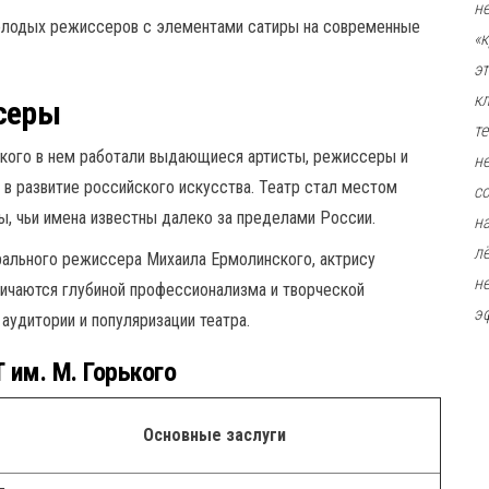
н
молодых режиссеров с элементами сатиры на современные
«
э
к
серы
т
кого в нем работали выдающиеся артисты, режиссеры и
н
 в развитие российского искусства. Театр стал местом
с
ы, чьи имена известны далеко за пределами России.
н
л
ального режиссера Михаила Ермолинского, актрису
н
личаются глубиной профессионализма и творческой
э
аудитории и популяризации театра.
им. М. Горького
Основные заслуги