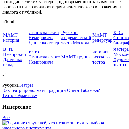
наследие великих мастеров, одновременно открывая новые
горизонты и возможности для артистического выражения и
диалога с публикой.
«`html
Станиславский
Русский
К. С.
МАМТ
МАМТ
Немирович-
академический
Станис
история
репертуар
Данченко театр
театр Москвы
биогра
В. И.
мастера
театр
история
Немирович-
Москов
Станиславского
МАМТ труппа
русского
Данченко
Художе
Немировича
театра
вклад
театра
«`
Рубрика
Театры
Как театр продолжает традиции Олега Табакова?
Театр «Эрмитаж»
Интересное
Все