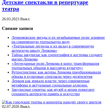
Детские спектакли в репертуаре
театра
26.03.2023
Выкл.
Свежие записи
Ленкомовские звезды и их незабываемые роли: влияние
на современную театральную моду
«Театральные легенды и их вклад в современную
актерскую школу Ленкома»
Тайны закулисья: как сценография и костюмы создают
магию Ленкома
«Легендарные роли Ленкома в кино: трансформация
театральных образов в массовую культуру»
Ретроспектива: как актеры Ленкома преобразовывали
образы в культовые спектакли через десятилетия
Ленком как зеркало власти: через современные
метафоры и актуальные социальные аллюзии.
Закулисные секреты: как музей и архив помогают
сохранить актерскую память и искусство
02.07.2026
Выкл.