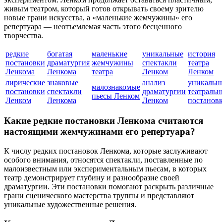
живым театром, который готов открывать своему зрителю
новые грани искусства, а «маленькие жемчужины» его
репертуара — неотъемлемая часть этого бесценного
творчества.
редкие
богатая
маленькие
уникальные
история
постановки
драматургия
жемчужины
спектакли
театра
Ленкома
Ленкома
театра
Ленком
Ленком
лирические
знаковые
анализ
уникальн
малознакомые
постановки
спектакли
драматургии
театраль
пьесы Ленком
Ленком
Ленкома
Ленком
постанов
Какие редкие постановки Ленкома считаются
настоящими жемчужинами его репертуара?
К числу редких постановок Ленкома, которые заслуживают
особого внимания, относятся спектакли, поставленные по
малоизвестным или экспериментальным пьесам, в которых
театр демонстрирует глубину и разнообразие своей
драматургии. Эти постановки помогают раскрыть различные
грани сценического мастерства труппы и представляют
уникальные художественные решения.