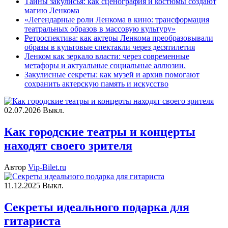
Тайны закулисья: как сценография и костюмы создают
магию Ленкома
«Легендарные роли Ленкома в кино: трансформация
театральных образов в массовую культуру»
Ретроспектива: как актеры Ленкома преобразовывали
образы в культовые спектакли через десятилетия
Ленком как зеркало власти: через современные
метафоры и актуальные социальные аллюзии.
Закулисные секреты: как музей и архив помогают
сохранить актерскую память и искусство
02.07.2026
Выкл.
Как городские театры и концерты
находят своего зрителя
Автор
Vip-Bilet.ru
11.12.2025
Выкл.
Секреты идеального подарка для
гитариста