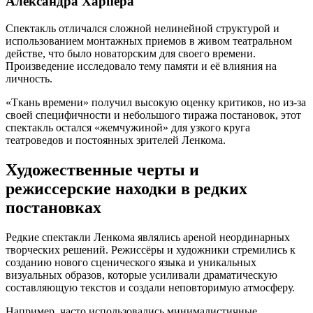
Александра Харпера
Спектакль отличался сложной нелинейной структурой и
использованием монтажных приемов в живом театральном
действе, что было новаторским для своего времени.
Произведение исследовало тему памяти и её влияния на
личность.
«Ткань времени» получил высокую оценку критиков, но из-за
своей специфичности и небольшого тиража постановок, этот
спектакль остался «жемчужиной» для узкого круга
театроведов и постоянных зрителей Ленкома.
Художественные черты и
режиссерские находки в редких
постановках
Редкие спектакли Ленкома являлись ареной неординарных
творческих решений. Режиссёры и художники стремились к
созданию нового сценического языка и уникальных
визуальных образов, которые усиливали драматическую
составляющую текстов и создали неповторимую атмосферу.
Например, часто использовались минималистичные