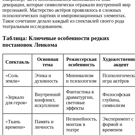
декорации, которые символически отражали внутренний мир
персонажей. Мастерство актёров проявлялось в сложных
психологических партиях и импровизационных элементах.
Такое сочетание делало каждый из спектаклей своего рода
театральным исследованием.
Таблица: Ключевые особенности редких
постановок Ленкома
Основная
Режиссерская
Художественн
Спектакль
тема
особенность
акцент
«Соль
Этика и
Минимализм
Психологическ
земли»
духовность
и психологизм
игра актёров
Фантастика в
Внутренний
Философская
«Зеркало
драматургии,
конфликт,
глубина,
для героя»
световые
искупление
символизм
эффекты
Нелинейность,
Эксперимент с
«Ткань
Память и
монтаж в
формой и
времени»
личность
театре
временем