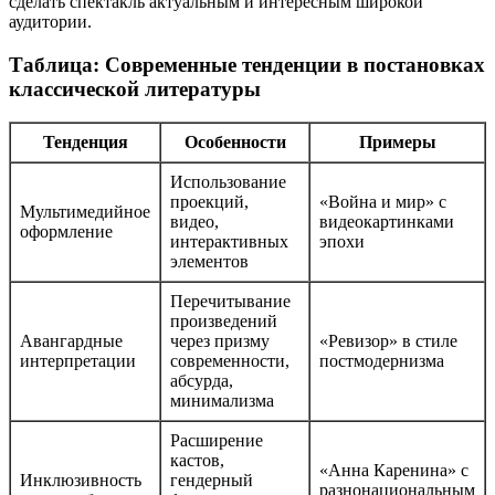
сделать спектакль актуальным и интересным широкой
аудитории.
Таблица: Современные тенденции в постановках
классической литературы
Тенденция
Особенности
Примеры
Использование
проекций,
«Война и мир» с
Мультимедийное
видео,
видеокартинками
оформление
интерактивных
эпохи
элементов
Перечитывание
произведений
Авангардные
через призму
«Ревизор» в стиле
интерпретации
современности,
постмодернизма
абсурда,
минимализма
Расширение
кастов,
«Анна Каренина» с
Инклюзивность
гендерный
разнонациональным