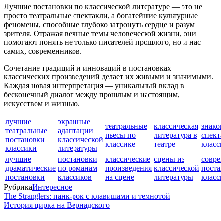
Лучшие постановки по классической литературе — это не
просто театральные спектакли, а богатейшие культурные
феномены, способные глубоко затронуть сердце и разум
зрителя. Отражая вечные темы человеческой жизни, они
помогают понять не только писателей прошлого, но и нас
самих, современников.
Сочетание традиций и инноваций в постановках
классических произведений делает их живыми и значимыми.
Каждая новая интерпретация — уникальный вклад в
бесконечный диалог между прошлым и настоящим,
искусством и жизнью.
лучшие
экранные
театральные
классическая
знако
театральные
адаптации
пьесы по
литература в
спект
постановки
классической
классике
театре
класс
классики
литературы
лучшие
постановки
классические
сцены из
совр
драматические
по романам
произведения
классической
поста
постановки
классиков
на сцене
литературы
класс
Рубрика
Интересное
The Stranglers: панк-рок с клавишами и темнотой
История цирка на Вернадского