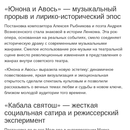
«Юнона и Авось» — музыкальный
прорыв и лирико-исторический эпос
Постановка композитора Алексея Рыбникова и поэта Андрея
Вознесенского стала знаковой в истории Ленкома. Эта рок-
опера, основанная на реальных событиях, смело соединяет
историческую драму с современными музыкальными
жанрами. Смелое использование рок-музыки на театральной
сцене внесло революционные изменения в представления о
жанрах внутри советского театра.
«Юнона и Авось» выразила новую эстетику: динамичное
повествование, яркая визуализация и эмоциональная
открытость сделали спектакль культовым и позволили
рассказывать о вечных темах любви и судьбы в новом ключе,
близком молодой аудитории того времени.
«Кабала святош» — жесткая
социальная сатира и режиссерский
эксперимент
Постановка по пьесе Мольера в интерпретации Марка