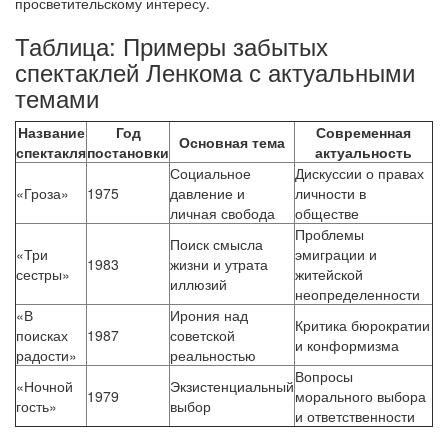
просветительскому интересу.
Таблица: Примеры забытых
спектаклей Ленкома с актуальными
темами
Название
Год
Современная
Основная тема
спектакля
постановки
актуальность
Социальное
Дискуссии о правах
«Гроза»
1975
давление и
личности в
личная свобода
обществе
Проблемы
Поиск смысла
«Три
эмиграции и
1983
жизни и утрата
сестры»
житейской
иллюзий
неопределенности
«В
Ирония над
Критика бюрократии
поисках
1987
советской
и конформизма
радости»
реальностью
Вопросы
«Ночной
Экзистенциальный
1979
морального выбора
гость»
выбор
и ответственности