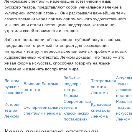
Ленкомские спектакли, изменившие эстетический язык
русского театра, представляют собой уникальное явление в
культурной истории страны. Они раскрывали важнейшие темы
своего времени через призму оригинального художественного
мышления и стали настоящими шедеврами, которые не
утратили своей значимости и сегодня.
Забытые постановки, обладающие глубокой актуальностью,
представляют огромный потенциал для возрождения
интереса к театру и переосмысления вечных проблем в новых
художественных контекстах. Ленком доказал, что театр — это
живая форма искусства, способная говорить на языке
времени и изменять восприятие мира.
Забытые
Актуаль
Ленком
Театральная
Влияние Ленкома
шедевры
темы в
лучшие
эстетика
на театр
театра
ленкомс
спектакли
Ленкома
Ленком
постано
Современные
Револю
История
Культовые
Экспериментальные
темы в
театра
театра
спектакли
спектакли Ленкома
классических
искусст
Ленком
Ленкома
постановках
Ленком
Какие ленкомские спектакли