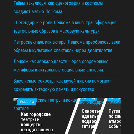
Тайны закулисья: как сценография и костюмы
создают магию Ленкома
«Легендарные роли Ленкома в кино: трансформация
театральных образов в массовую культуру»
Ретроспектива: как актеры Ленкома преобразовывали
образы в культовые спектакли через десятилетия
Ленком как зеркало власти: через современные
метафоры и актуальные социальные аллюзии.
Закулисные секреты: как музей и архив помогают
сохранить актерскую память и искусство
11.12.2025
29.10.2025
02.07.2026
Выкл.
Выкл.
Выкл.
Секреты
Путеводите
Как городские
идеального
по самым
театры и
подарка для
атмосферн
концерты
гитариста
событиям г
находят своего