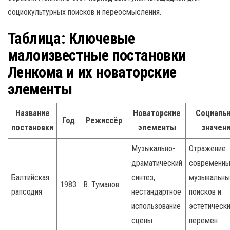
социокультурных поисков и переосмысления.
Таблица: Ключевые
малоизвестные постановки
Ленкома и их новаторские
элементы
Название
Новаторские
Социаль
Год
Режиссёр
постановки
элементы
значен
Музыкально-
Отражение
драматический
современны
Балтийская
синтез,
музыкальны
1983
В. Туманов
рапсодия
нестандартное
поисков и
использование
эстетическ
сцены
перемен