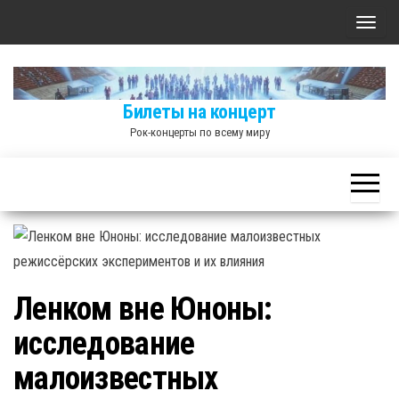
Skip
П
to
о
the
к
content
а
Билеты на концерт
з
Рок-концерты по всему миру
а
т
ь
/
С
к
Ленком вне Юноны:
р
ы
исследование
т
малоизвестных
ь