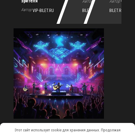
зрителя
Автор
Автор
VIP-
VIP-
Автор
VIP-BILET.RU
BILET.RU
BILET.RU
Этот сайт использует cookie для хранения данных. Продолжая