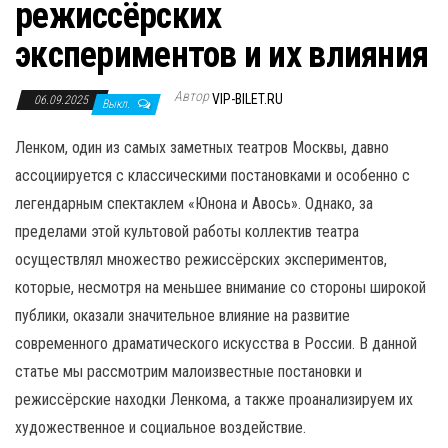
н
режиссёрских
а
экспериментов и их влияния
в
и
Автор
VIP-BILET.RU
06.09.2025
Выкл.
г
а
Ленком, один из самых заметных театров Москвы, давно
ц
ассоциируется с классическими постановками и особенно с
и
легендарным спектаклем «Юнона и Авось». Однако, за
ю
пределами этой культовой работы коллектив театра
осуществлял множество режиссёрских экспериментов,
которые, несмотря на меньшее внимание со стороны широкой
публики, оказали значительное влияние на развитие
современного драматического искусства в России. В данной
статье мы рассмотрим малоизвестные постановки и
режиссёрские находки Ленкома, а также проанализируем их
художественное и социальное воздействие.