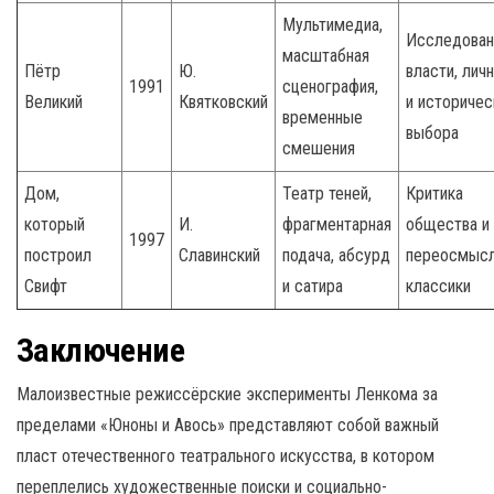
Мультимедиа,
Исследован
масштабная
Пётр
Ю.
власти, лич
1991
сценография,
Великий
Квятковский
и историчес
временные
выбора
смешения
Дом,
Театр теней,
Критика
который
И.
фрагментарная
общества и
1997
построил
Славинский
подача, абсурд
переосмыс
Свифт
и сатира
классики
Заключение
Малоизвестные режиссёрские эксперименты Ленкома за
пределами «Юноны и Авось» представляют собой важный
пласт отечественного театрального искусства, в котором
переплелись художественные поиски и социально-