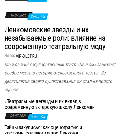
10.07.2026
Выкл.
Ленкомовские звезды и их
незабываемые роли: влияние на
современную театральную моду
Автор
VIP-BILET.RU
Московский государственный театр «Ленком» занимает
особое место в истории отечественного театра. За
десятилетия своего существования он стал не просто
сценой...
«Театральные легенды и их вклад в
современную актерскую школу Ленкома»
09.07.2026
Выкл.
Тайны закулисья: как сценография и
костюмы создают магию Ленкома