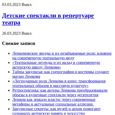
03.03.2023
Выкл.
Детские спектакли в репертуаре
театра
26.03.2023
Выкл.
Свежие записи
Ленкомовские звезды и их незабываемые роли: влияние
на современную театральную моду
«Театральные легенды и их вклад в современную
актерскую школу Ленкома»
Тайны закулисья: как сценография и костюмы создают
магию Ленкома
«Легендарные роли Ленкома в кино: трансформация
театральных образов в массовую культуру»
Ретроспектива: как актеры Ленкома преобразовывали
образы в культовые спектакли через десятилетия
Ленком как зеркало власти: через современные
метафоры и актуальные социальные аллюзии.
Закулисные секреты: как музей и архив помогают
сохранить актерскую память и искусство