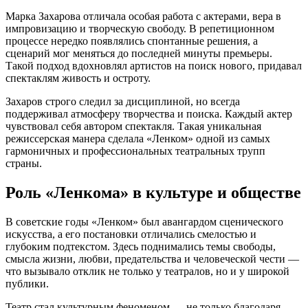
Марка Захарова отличала особая работа с актерами, вера в
импровизацию и творческую свободу. В репетиционном
процессе нередко появлялись спонтанные решения, а
сценарий мог меняться до последней минуты премьеры.
Такой подход вдохновлял артистов на поиск нового, придавал
спектаклям живость и остроту.
Захаров строго следил за дисциплиной, но всегда
поддерживал атмосферу творчества и поиска. Каждый актер
чувствовал себя автором спектакля. Такая уникальная
режиссерская манера сделала «Ленком» одной из самых
гармоничных и профессиональных театральных трупп
страны.
Роль «Ленкома» в культуре и обществе
В советские годы «Ленком» был авангардом сценического
искусства, а его постановки отличались смелостью и
глубоким подтекстом. Здесь поднимались темы свободы,
смысла жизни, любви, предательства и человеческой чести —
что вызывало отклик не только у театралов, но и у широкой
публики.
Театр стал культурным феноменом — не только благодаря