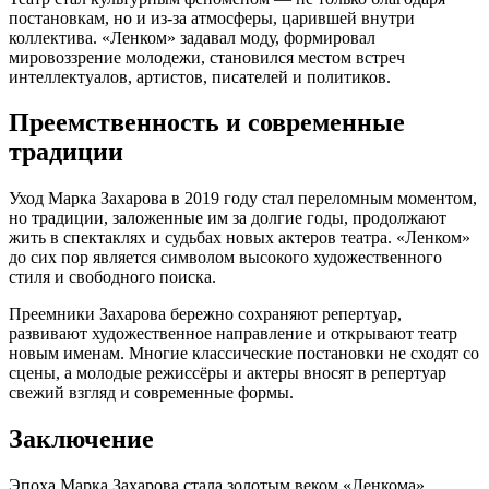
постановкам, но и из-за атмосферы, царившей внутри
коллектива. «Ленком» задавал моду, формировал
мировоззрение молодежи, становился местом встреч
интеллектуалов, артистов, писателей и политиков.
Преемственность и современные
традиции
Уход Марка Захарова в 2019 году стал переломным моментом,
но традиции, заложенные им за долгие годы, продолжают
жить в спектаклях и судьбах новых актеров театра. «Ленком»
до сих пор является символом высокого художественного
стиля и свободного поиска.
Преемники Захарова бережно сохраняют репертуар,
развивают художественное направление и открывают театр
новым именам. Многие классические постановки не сходят со
сцены, а молодые режиссёры и актеры вносят в репертуар
свежий взгляд и современные формы.
Заключение
Эпоха Марка Захарова стала золотым веком «Ленкома»,