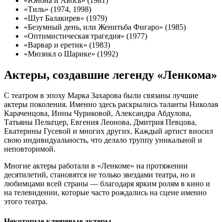
«Юнона и Авось» (1981)
«Тиль» (1974, 1998)
«Шут Балакирев» (1979)
«Безумный день, или Женитьба Фигаро» (1985)
«Оптимистическая трагедия» (1977)
«Варвар и еретик» (1983)
«Мюзикл о Шарике» (1992)
Актеры, создавшие легенду «Ленкома»
С театром в эпоху Марка Захарова были связаны лучшие
актеры поколения. Именно здесь раскрылись таланты Николая
Караченцова, Инны Чуриковой, Александра Абдулова,
Татьяны Пельтцер, Евгения Леонова, Дмитрия Певцова,
Екатерины Гусевой и многих других. Каждый артист вносил
свою индивидуальность, что делало труппу уникальной и
неповторимой.
Многие актеры работали в «Ленкоме» на протяжении
десятилетий, становятся не только звездами театра, но и
любимцами всей страны — благодаря ярким ролям в кино и
на телевидении, которые часто рождались на сцене именно
этого театра.
Некоторые ключевые актеры