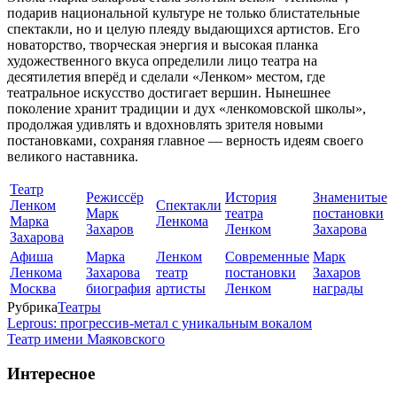
подарив национальной культуре не только блистательные
спектакли, но и целую плеяду выдающихся артистов. Его
новаторство, творческая энергия и высокая планка
художественного вкуса определили лицо театра на
десятилетия вперёд и сделали «Ленком» местом, где
театральное искусство достигает вершин. Нынешнее
поколение хранит традиции и дух «ленкомовской школы»,
продолжая удивлять и вдохновлять зрителя новыми
постановками, сохраняя главное — верность идеям своего
великого наставника.
Театр
Режиссёр
История
Знаменитые
Ленком
Спектакли
Марк
театра
постановки
Марка
Ленкома
Захаров
Ленком
Захарова
Захарова
Афиша
Марка
Ленком
Современные
Марк
Ленкома
Захарова
театр
постановки
Захаров
Москва
биография
артисты
Ленком
награды
Рубрика
Театры
Leprous: прогрессив-метал с уникальным вокалом
Театр имени Маяковского
Интересное