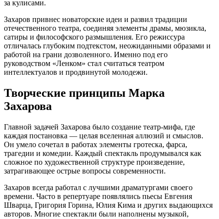
за кулисами.
Захаров привнес новаторские идеи и развил традиции
отечественного театра, соединяя элементы драмы, мюзикла,
сатиры и философского размышления. Его режиссура
отличалась глубоким подтекстом, неожиданными образами и
работой на грани дозволенного. Именно под его
руководством «Ленком» стал считаться театром
интеллектуалов и продвинутой молодежи.
Творческие принципы Марка
Захарова
Главной задачей Захарова было создание театр-мифа, где
каждая постановка — целая вселенная аллюзий и смыслов.
Он умело сочетал в работах элементы гротеска, фарса,
трагедии и комедии. Каждый спектакль продумывался как
сложное по художественной структуре произведение,
затрагивающее острые вопросы современности.
Захаров всегда работал с лучшими драматургами своего
времени. Часто в репертуаре появлялись пьесы Евгения
Шварца, Григория Горина, Юлия Кима и других выдающихся
авторов. Многие спектакли были наполнены музыкой,