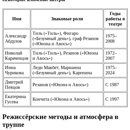
Годы
Имя
Знаковые роли
работы в
театре
Тиль («Тиль»), Фигаро
Александр
1975–
(«Безумный день»), граф Резанов
Абдулов
2008
(«Юнона и Авось»)
Николай
Тиль («Тиль»), Резанов («Юнона
1972–
Караченцов
и Авось»)
2007
Инна
Леди Макбет, Марианна
1975–
Чурикова
(«Безумный день»), Каренина
2024
Дмитрий
Резанов («Юнона и Авось»)
С 1987
Певцов
Екатерина
Кончита («Юнона и Авось»)
С 1997
Гусева
Режиссёрские методы и атмосфера в
труппе