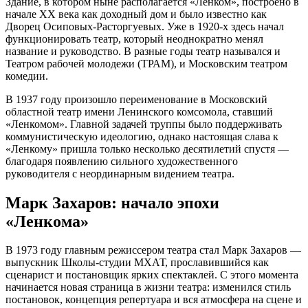
Здание, в котором ныне располагается «Ленком», построено в
начале XX века как доходный дом и было известно как
Дворец Осиповых-Расторгуевых. Уже в 1920-х здесь начал
функционировать театр, который неоднократно менял
название и руководство. В разные годы театр назывался и
Театром рабочей молодежи (ТРАМ), и Московским театром
комедии.
В 1937 году произошло переименование в Московский
областной театр имени Ленинского комсомола, ставший
«Ленкомом». Главной задачей труппы было поддерживать
коммунистическую идеологию, однако настоящая слава к
«Ленкому» пришла только несколько десятилетий спустя —
благодаря появлению сильного художественного
руководителя с неординарным видением театра.
Марк Захаров: начало эпохи
«Ленкома»
В 1973 году главным режиссером театра стал Марк Захаров —
выпускник Школы-студии МХАТ, прославившийся как
сценарист и постановщик ярких спектаклей. С этого момента
начинается новая страница в жизни театра: изменился стиль
постановок, концепция репертуара и вся атмосфера на сцене и