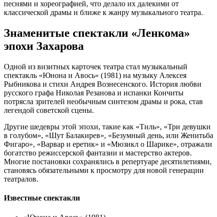
песнями и хореографией, что делало их далекими от
классической драмы и ближе к жанру музыкального театра.
Знаменитые спектакли «Ленкома»
эпохи Захарова
Одной из визитных карточек театра стал музыкальный
спектакль «Юнона и Авось» (1981) на музыку Алексея
Рыбникова и стихи Андрея Вознесенского. История любви
русского графа Николая Резанова и испанки Кончиты
потрясла зрителей необычным синтезом драмы и рока, став
легендой советской сцены.
Другие шедевры этой эпохи, такие как «Тиль», «Три девушки
в голубом», «Шут Балакирев», «Безумный день, или Женитьба
Фигаро», «Варвар и еретик» и «Мюзикл о Шарике», отражали
богатство режиссерской фантазии и мастерство актеров.
Многие постановки сохранялись в репертуаре десятилетиями,
становясь обязательными к просмотру для новой генерации
театралов.
Известные спектакли