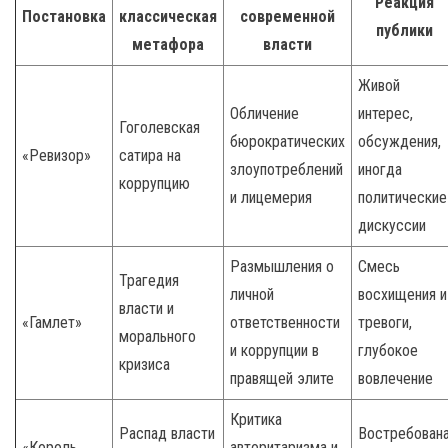
Реакция
Постановка
классическая
современной
публики
метафора
власти
Живой
Обличение
интерес,
Гоголевская
бюрократических
обсуждения,
«Ревизор»
сатира на
злоупотреблений
иногда
коррупцию
и лицемерия
политические
дискуссии
Размышления о
Смесь
Трагедия
личной
восхищения и
власти и
«Гамлет»
ответственности
тревоги,
морального
и коррупции в
глубокое
кризиса
правящей элите
вовлечение
Критика
Распад власти
Востребован
«Король
авторитаризма и