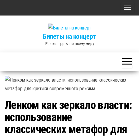
Skip
П
to
о
the
к
content
Билеты на концерт
а
Рок-концерты по всему миру
з
а
т
ь
/
С
к
Ленком как зеркало власти:
р
использование
ы
т
классических метафор для
ь