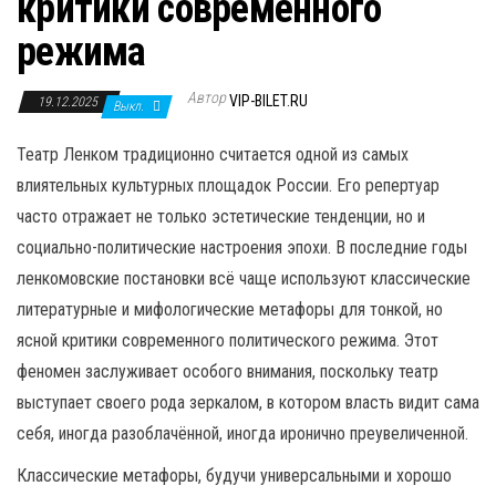
критики современного
н
а
режима
в
и
Автор
VIP-BILET.RU
19.12.2025
Выкл.
г
Театр Ленком традиционно считается одной из самых
а
влиятельных культурных площадок России. Его репертуар
ц
часто отражает не только эстетические тенденции, но и
и
социально-политические настроения эпохи. В последние годы
ю
ленкомовские постановки всё чаще используют классические
литературные и мифологические метафоры для тонкой, но
ясной критики современного политического режима. Этот
феномен заслуживает особого внимания, поскольку театр
выступает своего рода зеркалом, в котором власть видит сама
себя, иногда разоблачённой, иногда иронично преувеличенной.
Классические метафоры, будучи универсальными и хорошо