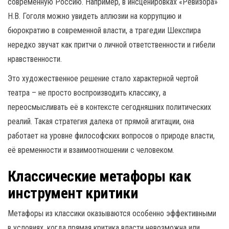
современную Россию. Например, в инсценировках «Ревизора»
Н.В. Гоголя можно увидеть аллюзии на коррупцию и
бюрократию в современной власти, а трагедии Шекспира
нередко звучат как притчи о личной ответственности и гибели
нравственности.
Это художественное решение стало характерной чертой
театра – не просто воспроизводить классику, а
переосмысливать её в контексте сегодняшних политических
реалий. Такая стратегия далека от прямой агитации, она
работает на уровне философских вопросов о природе власти,
её временности и взаимоотношении с человеком.
Классические метафоры как
инструмент критики
Метафоры из классики оказываются особенно эффективными
в условиях, когда прямая критика власти невозможна или