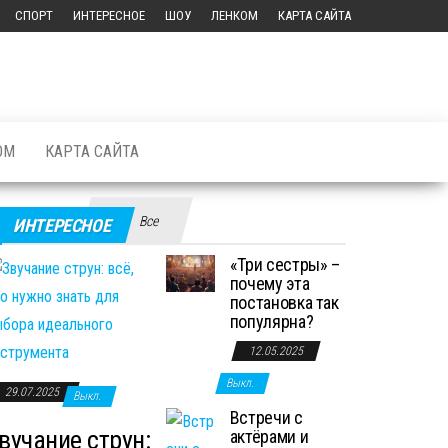
СПОРТ
ИНТЕРЕСНОЕ
ШОУ
ЛЕНКОМ
КАРТА САЙТА
ОМ
КАРТА САЙТА
Все
ИНТЕРЕСНОЕ
«Три сестры» –
почему эта
постановка так
популярна?
12.05.2025
Выкл.
29.07.2025
Выкл.
Встречи с
вучание струн:
актёрами и