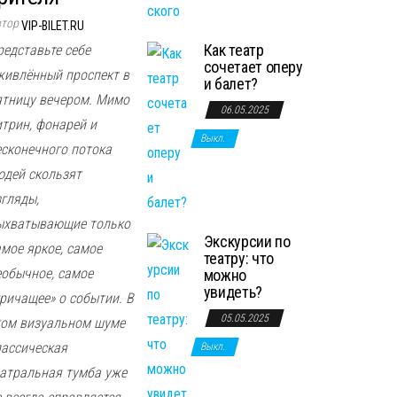
втор
VIP-BILET.RU
Как театр
редставьте себе
сочетает оперу
живлённый проспект в
и балет?
ятницу вечером. Мимо
06.05.2025
итрин, фонарей и
Выкл.
есконечного потока
юдей скользят
згляды,
ыхватывающие только
Экскурсии по
амое яркое, самое
театру: что
еобычное, самое
можно
увидеть?
кричащее» о событии. В
05.05.2025
том визуальном шуме
лассическая
Выкл.
еатральная тумба уже