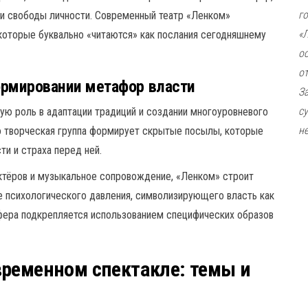
г
 и свободы личности. Современный театр «Ленком»
«
которые буквально «читаются» как послания сегодняшнему
о
о
ормировании метафор власти
З
с
ю роль в адаптации традиций и создании многоуровневого
не
но творческая группа формирует скрытые посылы, которые
ти и страха перед ней.
ктёров и музыкальное сопровождение, «Ленком» строит
е психологического давления, символизирующего власть как
фера подкрепляется использованием специфических образов
временном спектакле: темы и