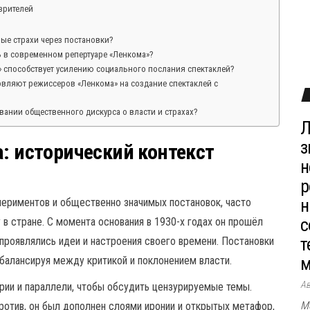
зрителей
ные страхи через постановки?
 в современном репертуаре «Ленкома»?
» способствует усилению социального послания спектаклей?
вляют режиссеров «Ленкома» на создание спектаклей с
вании общественного дискурса о власти и страхах?
Л
з
а: исторический контекст
н
р
н
ериментов и общественно значимых постановок, часто
с
в стране. С момента основания в 1930-х годах он прошёл
т
 проявлялись идеи и настроения своего времени. Постановки
м
балансируя между критикой и поклонением власти.
А
ории и параллели, чтобы обсудить цензурируемые темы.
М
против, он был дополнен слоями иронии и открытых метафор,