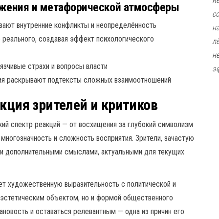
н
жения и метафорической атмосферы
с
вают внутренние конфликты и неопределённость
н
 реального, создавая эффект психологического
л
н
язчивые страхи и вопросы власти
э
я раскрывают подтексты сложных взаимоотношений
акция зрителей и критиков
й спектр реакций — от восхищения за глубокий символизм
многозначность и сложность восприятия. Зрители, зачастую
ли дополнительными смыслами, актуальными для текущих
ет художественную выразительность с политической и
о эстетическим объектом, но и формой общественного
ановость и оставаться релевантным — одна из причин его