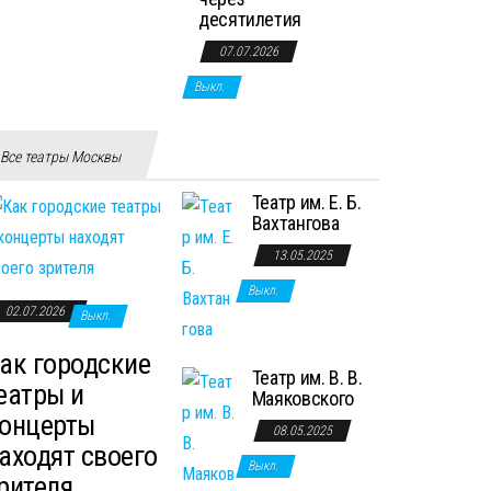
десятилетия
07.07.2026
Выкл.
Все театры Москвы
Театр им. Е. Б.
Вахтангова
13.05.2025
Выкл.
02.07.2026
Выкл.
ак городские
Театр им. В. В.
еатры и
Маяковского
онцерты
08.05.2025
аходят своего
Выкл.
рителя