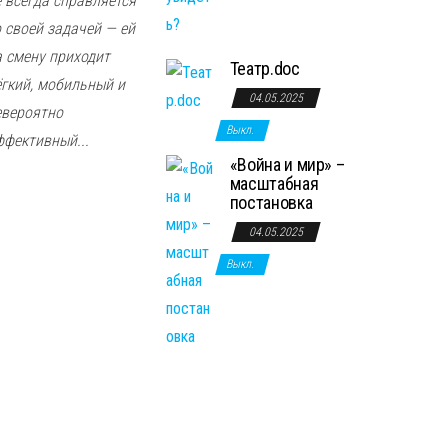
е всегда справляется
о своей задачей — ей
а смену приходит
Театр.doc
ёгкий, мобильный и
04.05.2025
евероятно
Выкл.
ффективный...
«Война и мир» –
масштабная
постановка
04.05.2025
Выкл.