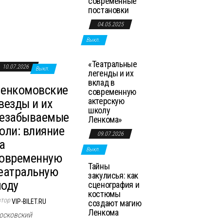
современные
постановки
04.05.2025
Выкл.
«Театральные
10.07.2026
Выкл.
легенды и их
вклад в
енкомовские
современную
актерскую
везды и их
школу
езабываемые
Ленкома»
оли: влияние
09.07.2026
а
Выкл.
овременную
Тайны
еатральную
закулисья: как
оду
сценография и
костюмы
втор
VIP-BILET.RU
создают магию
Ленкома
осковский