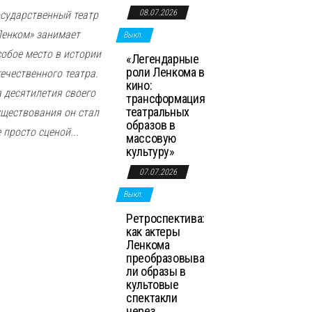
08.07.2026
осударственный театр
Ленком» занимает
Выкл.
собое место в истории
«Легендарные
роли Ленкома в
течественного театра.
кино:
а десятилетия своего
трансформация
театральных
уществования он стал
образов в
 просто сценой...
массовую
культуру»
07.07.2026
Выкл.
Ретроспектива:
как актеры
Ленкома
преобразовыва
ли образы в
культовые
спектакли
через