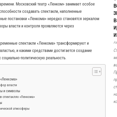
в
времени. Московский театр «Ленком» занимает особое
з
 способности создавать спектакли, наполненные
в
ные постановки «Ленкома» нередко становятся зеркалом
и
форы власти и контроля проявляются через
и
А
овременные спектакли «Ленкома» трансформируют и
С
властью, и какими средствами достигается создание
м
 социально-политическую реальность.
в
П
т «Ленкома»
п
афор власти
ст
мы и символы
н
в спектаклях «Ленкома»
к
ты
рической атмосферы