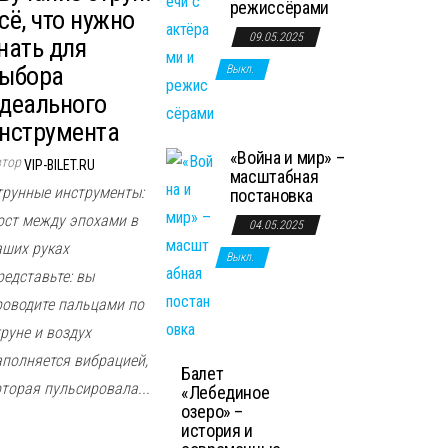
режиссёрами
сё, что нужно
09.05.2025
нать для
ыбора
Выкл.
деального
нструмента
«Война и мир» –
втор
VIP-BILET.RU
масштабная
трунные инструменты:
постановка
ост между эпохами в
04.05.2025
аших руках
Выкл.
редставьте: вы
роводите пальцами по
руне и воздух
аполняется вибрацией,
Балет
оторая пульсировала...
«Лебединое
озеро» –
история и