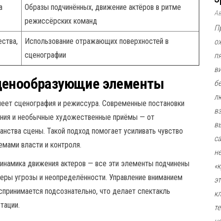
а
Образы подчинённых, движение актёров в ритме
А
режиссёрских команд
П
ства,
Использование отражающих поверхностей в
о
сценографии
п
в
сценообразующие элементы
б
л
еет сценография и режиссура. Современные постановки
в
ения и необычные художественные приёмы — от
в
нства сцены. Такой подход помогает усиливать чувство
с
емами власти и контроля.
н
инамика движения актеров — все эти элементы подчинены
«
феры угрозы и неопределённости. Управление вниманием
э
спринимается подсознательно, что делает спектакль
к
тации.
т