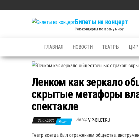
Skip
to
Билеты на концерт
the
Рок-концерты по всему миру
content
ГЛАВНАЯ
НОВОСТИ
ТЕАТРЫ
ЦИР
Ленком как зеркало об
скрытые метафоры вла
спектакле
Автор
VIP-BILET.RU
01.09.2025
Выкл.
Театр всегда был отражением общества, инструмен