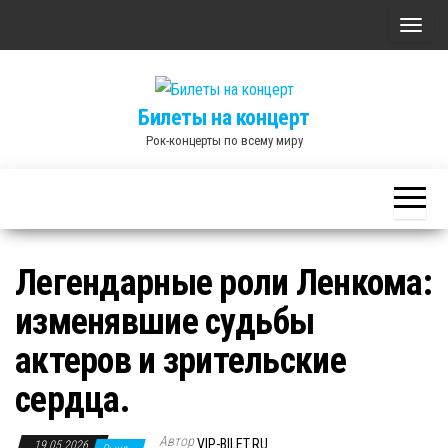
Skip
П
to
о
the
к
content
Билеты на концерт
а
Рок-концерты по всему миру
з
а
т
ь
/
Легендарные роли Ленкома:
С
изменявшие судьбы
к
р
актеров и зрительские
ы
сердца.
т
ь
Автор
VIP-BILET.RU
19.05.2026