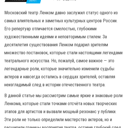
н
Выкл.
а
Московский театр Ленком давно заслужил статус одного из
в
самых влиятельных и заметных культурных центров России.
и
Его репертуар отличается смелостью, глубокими
г
художественными идеями и неповторимым стилем. За
а
десятилетия существования Ленком подарил зрителям
ц
множество постановок, которые стали настоящими легендами
и
театрального искусства. Но, пожалуй, самое важное — это
ю
легендарные роли, которые значительно изменили судьбы
актеров и навсегда остались в сердцах зрителей, оставляя
неизгладимый след в истории отечественного театра.
В данной статье мы рассмотрим самые яркие и знаковые роли
Ленкома, которые стали точками отсчёта новых творческих
этапов для артистов и вызвали мощный резонанс у публики.
Эти роли не только определили мастерство актеров, но и
расширили границы восприятия театра, оставив глубокий след