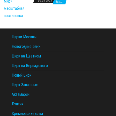
04.05.2025
Выкл.
Цирки Москвы
Новогодние ёлки
Цирк на Цветном
Цирк на Вернадского
Новый цирк
Цирк Запашных
Аквамарин
Лунтик
Кремлёвская елка