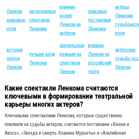
влияние
актеры
Ленком
легендарные
знаковые
ролей
Ленкома
знаковые
спектакли
постановки
Ленком на
судьбонос
роли
Ленкома
Ленкома
актёров
роли
зрительская
влияние
история
актёрские
лучшие роли
реакция на
Ленком на
театра
судьбы пос
Ленкома
спектакли
российский
Ленком
Ленком
Ленком
театр
Какие спектакли Ленкома считаются
ключевыми в формировании театральной
карьеры многих актеров?
Ключевыми спектаклями Ленкома, которые существенно
повлияли на судьбы актеров, считаются постановки «Юнона и
Авось», «Звезда и смерть Хоакина Мурьеты» и «Альпийская