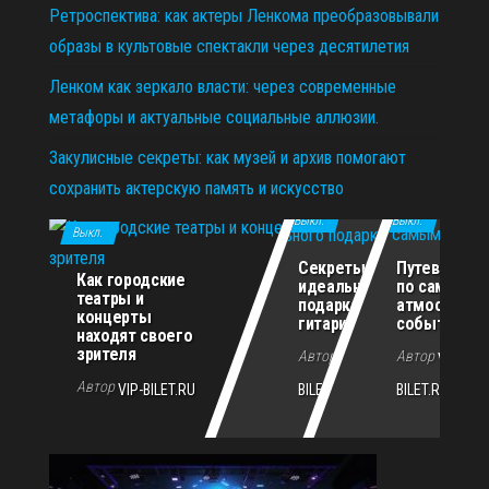
Ретроспектива: как актеры Ленкома преобразовывали
образы в культовые спектакли через десятилетия
Ленком как зеркало власти: через современные
метафоры и актуальные социальные аллюзии.
Закулисные секреты: как музей и архив помогают
сохранить актерскую память и искусство
11.12.2025
29.10.2025
02.07.2026
Выкл.
Выкл.
Выкл.
Секреты
Путеводите
Как городские
идеального
по самым
театры и
подарка для
атмосферн
концерты
гитариста
событиям г
находят своего
зрителя
Автор
Автор
VIP-
VIP-
Автор
VIP-BILET.RU
BILET.RU
BILET.RU