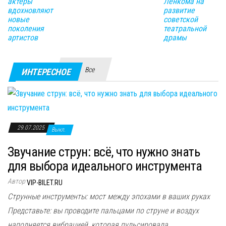
актеры
Ленкома на
вдохновляют
развитие
новые
советской
поколения
театральной
артистов
драмы
Все
ИНТЕРЕСНОЕ
29.07.2025
Выкл.
Звучание струн: всё, что нужно знать
для выбора идеального инструмента
Автор
VIP-BILET.RU
Струнные инструменты: мост между эпохами в ваших руках
Представьте: вы проводите пальцами по струне и воздух
наполняется вибрацией, которая пульсировала...