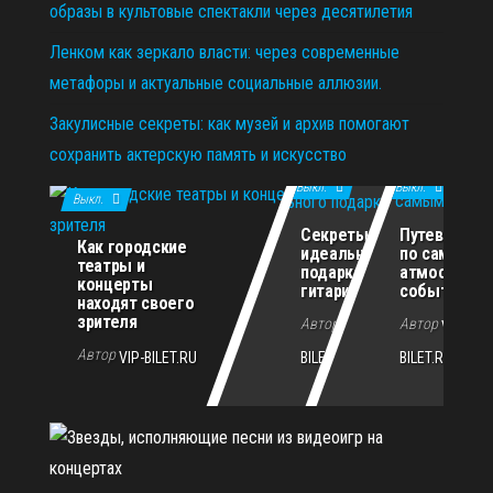
образы в культовые спектакли через десятилетия
Ленком как зеркало власти: через современные
метафоры и актуальные социальные аллюзии.
Закулисные секреты: как музей и архив помогают
сохранить актерскую память и искусство
11.12.2025
29.10.2025
02.07.2026
Выкл.
Выкл.
Выкл.
Секреты
Путеводите
Как городские
идеального
по самым
театры и
подарка для
атмосферн
концерты
гитариста
событиям г
находят своего
зрителя
Автор
Автор
VIP-
VIP-
Автор
VIP-BILET.RU
BILET.RU
BILET.RU