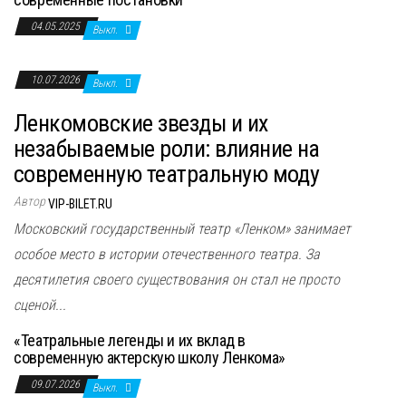
04.05.2025
Выкл.
10.07.2026
Выкл.
Ленкомовские звезды и их
незабываемые роли: влияние на
современную театральную моду
Автор
VIP-BILET.RU
Московский государственный театр «Ленком» занимает
особое место в истории отечественного театра. За
десятилетия своего существования он стал не просто
сценой...
«Театральные легенды и их вклад в
современную актерскую школу Ленкома»
09.07.2026
Выкл.