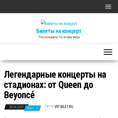
Skip
П
to
о
the
к
content
Билеты на концерт
а
Рок-концерты по всему миру
з
а
т
ь
/
Легендарные концерты на
С
стадионах: от Queen до
к
р
Beyoncé
ы
т
Автор
VIP-BILET.RU
30.04.2025
Выкл.
ь