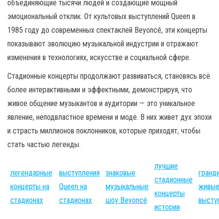
объединяющие тысячи людей и создающие мощный
эмоциональный отклик. От культовых выступлений Queen в
1985 году до современных спектаклей Beyoncé, эти концерты
показывают эволюцию музыкальной индустрии и отражают
изменения в технологиях, искусстве и социальной сфере.
Стадионные концерты продолжают развиваться, становясь всё
более интерактивными и эффектными, демонстрируя, что
живое общение музыкантов и аудитории — это уникальное
явление, неподвластное времени и моде. В них живет дух эпохи
и страсть миллионов поклонников, которые приходят, чтобы
стать частью легенды.
лучшие
легендарные
выступления
знаковые
гранд
стадионные
концерты на
Queen на
музыкальные
живы
концерты
стадионах
стадионах
шоу Beyoncé
высту
истории