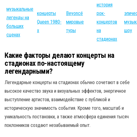
история
музыкальные
концерты
Beyoncé
рок-
эпиче
легенды на
Queen 1980-
мировые
концертов
музык
больших
х
туры
на
шоу
сценах
стадионах
Какие факторы делают концерты на
стадионах по-настоящему
легендарными?
Легендарные концерты на стадионах обычно сочетают в себе
высокое качество звука и визуальных эффектов, энергичное
выступление артистов, взаимодействие с публикой и
историческую значимость события. Кроме того, масштаб и
уникальность постановки, а также атмосфера единения тысяч
поклонников создают незабываемый опыт.