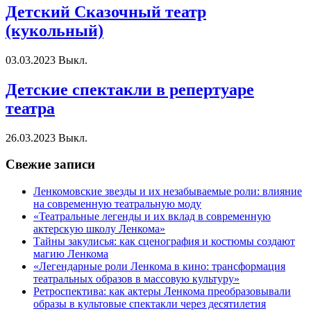
Детский Сказочный театр
(кукольный)
03.03.2023
Выкл.
Детские спектакли в репертуаре
театра
26.03.2023
Выкл.
Свежие записи
Ленкомовские звезды и их незабываемые роли: влияние
на современную театральную моду
«Театральные легенды и их вклад в современную
актерскую школу Ленкома»
Тайны закулисья: как сценография и костюмы создают
магию Ленкома
«Легендарные роли Ленкома в кино: трансформация
театральных образов в массовую культуру»
Ретроспектива: как актеры Ленкома преобразовывали
образы в культовые спектакли через десятилетия