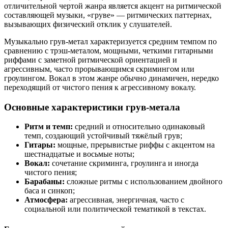
отличительной чертой жанра является акцент на ритмической
составляющей музыки, «груве» — ритмических паттернах,
вызывающих физический отклик у слушателей.
Музыкально грув-метал характеризуется средним темпом по
сравнению с трэш-металом, мощными, четкими гитарными
риффами с заметной ритмической ориентацией и
агрессивным, часто прорывающимся скримингом или
гроулингом. Вокал в этом жанре обычно динамичен, нередко
переходящий от чистого пения к агрессивному вокалу.
Основные характеристики грув-метала
Ритм и темп:
средний и относительно одинаковый
темп, создающий устойчивый тяжёлый грув;
Гитары:
мощные, прерывистые риффы с акцентом на
шестнадцатые и восьмые ноты;
Вокал:
сочетание скриминга, гроулинга и иногда
чистого пения;
Барабаны:
сложные ритмы с использованием двойного
баса и синкоп;
Атмосфера:
агрессивная, энергичная, часто с
социальной или политической тематикой в текстах.