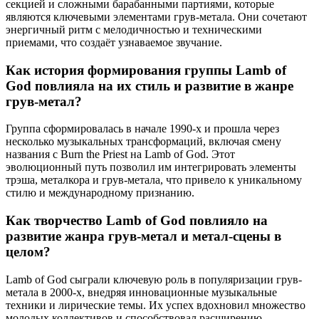
секцией и сложными барабанными партиями, которые
являются ключевыми элементами грув-метала. Они сочетают
энергичный ритм с мелодичностью и техническими
приемами, что создаёт узнаваемое звучание.
Как история формирования группы Lamb of
God повлияла на их стиль и развитие в жанре
грув-метал?
Группа сформировалась в начале 1990-х и прошла через
несколько музыкальных трансформаций, включая смену
названия с Burn the Priest на Lamb of God. Этот
эволюционный путь позволил им интегрировать элементы
трэша, металкора и грув-метала, что привело к уникальному
стилю и международному признанию.
Как творчество Lamb of God повлияло на
развитие жанра грув-метал и метал-сцены в
целом?
Lamb of God сыграли ключевую роль в популяризации грув-
метала в 2000-х, внедряя инновационные музыкальные
техники и лирические темы. Их успех вдохновил множество
молодых коллективов и способствовал расширению