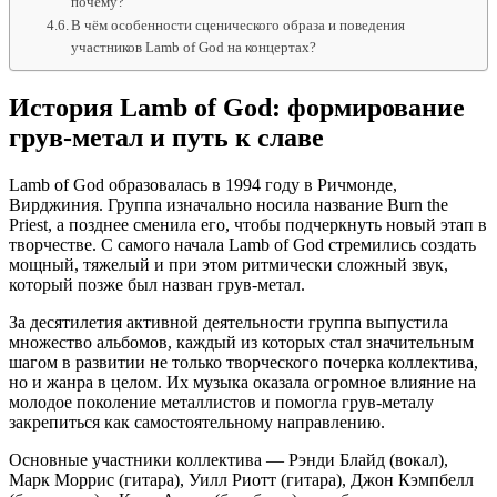
почему?
В чём особенности сценического образа и поведения
участников Lamb of God на концертах?
История Lamb of God: формирование
грув-метал и путь к славе
Lamb of God образовалась в 1994 году в Ричмонде,
Вирджиния. Группа изначально носила название Burn the
Priest, а позднее сменила его, чтобы подчеркнуть новый этап в
творчестве. С самого начала Lamb of God стремились создать
мощный, тяжелый и при этом ритмически сложный звук,
который позже был назван грув-метал.
За десятилетия активной деятельности группа выпустила
множество альбомов, каждый из которых стал значительным
шагом в развитии не только творческого почерка коллектива,
но и жанра в целом. Их музыка оказала огромное влияние на
молодое поколение металлистов и помогла грув-металу
закрепиться как самостоятельному направлению.
Основные участники коллектива — Рэнди Блайд (вокал),
Марк Моррис (гитара), Уилл Риотт (гитара), Джон Кэмпбелл