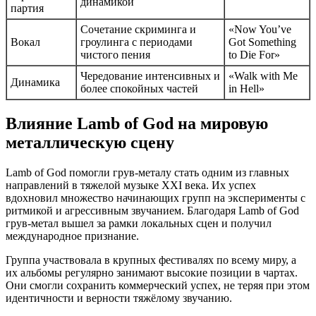
динамикой
партия
Сочетание скриминга и
«Now You’ve
Вокал
гроулинга с периодами
Got Something
чистого пения
to Die For»
Чередование интенсивных и
«Walk with Me
Динамика
более спокойных частей
in Hell»
Влияние Lamb of God на мировую
металлическую сцену
Lamb of God помогли грув-металу стать одним из главных
направлений в тяжелой музыке XXI века. Их успех
вдохновил множество начинающих групп на эксперименты с
ритмикой и агрессивным звучанием. Благодаря Lamb of God
грув-метал вышел за рамки локальных сцен и получил
международное признание.
Группа участвовала в крупных фестивалях по всему миру, а
их альбомы регулярно занимают высокие позиции в чартах.
Они смогли сохранить коммерческий успех, не теряя при этом
идентичности и верности тяжёлому звучанию.