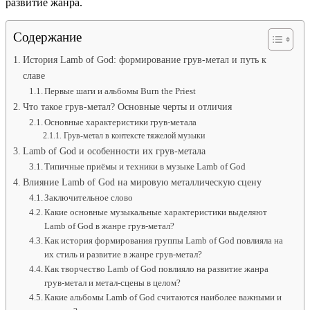
развитие жанра.
Содержание
История Lamb of God: формирование грув-метал и путь к
славе
Первые шаги и альбомы Burn the Priest
Что такое грув-метал? Основные черты и отличия
Основные характеристики грув-метала
Грув-метал в контексте тяжелой музыки
Lamb of God и особенности их грув-метала
Типичные приёмы и техники в музыке Lamb of God
Влияние Lamb of God на мировую металлическую сцену
Заключительное слово
Какие основные музыкальные характеристики выделяют
Lamb of God в жанре грув-метал?
Как история формирования группы Lamb of God повлияла на
их стиль и развитие в жанре грув-метал?
Как творчество Lamb of God повлияло на развитие жанра
грув-метал и метал-сцены в целом?
Какие альбомы Lamb of God считаются наиболее важными и