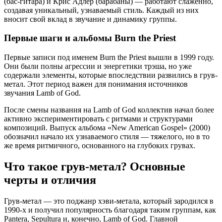
(бас-гитара) и Крис Адлер (барабаны) — работают слаженно,
создавая уникальный, узнаваемый стиль. Каждый из них
вносит свой вклад в звучание и динамику группы.
Первые шаги и альбомы Burn the Priest
Первые записи под именем Burn the Priest вышли в 1999 году.
Они были полны агрессии и энергетики трэша, но уже
содержали элементы, которые впоследствии развились в грув-
метал. Этот период важен для понимания источников
звучания Lamb of God.
После смены названия на Lamb of God коллектив начал более
активно экспериментировать с ритмами и структурами
композиций. Выпуск альбома «New American Gospel» (2000)
обозначил начало их узнаваемого стиля — тяжелого, но в то
же время ритмичного, основанного на глубоких грувах.
Что такое грув-метал? Основные
черты и отличия
Грув-метал — это поджанр хэви-метала, который зародился в
1990-х и получил популярность благодаря таким группам, как
Pantera, Sepultura и, конечно, Lamb of God. Главной