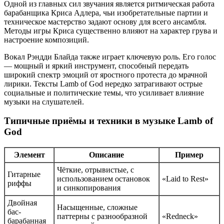
Одной из главных сил звучания является ритмическая работа
барабанщика Криса Адлера, чьи изобретательные партии и
техническое мастерство задают основу для всего ансамбля.
Методы игры Криса существенно влияют на характер грува и
настроение композиций.
Вокал Рэндди Блайда также играет ключевую роль. Его голос
— мощный и яркий инструмент, способный передать
широкий спектр эмоций от яростного протеста до мрачной
лирики. Тексты Lamb of God нередко затрагивают острые
социальные и политические темы, что усиливает влияние
музыки на слушателей.
Типичные приёмы и техники в музыке Lamb of
God
Элемент
Описание
Пример
Чёткие, отрывистые, с
Гитарные
использованием остановок
«Laid to Rest»
риффы
и синкопирования
Двойная
Насыщенные, сложные
бас-
паттерны с разнообразной
«Redneck»
барабанная