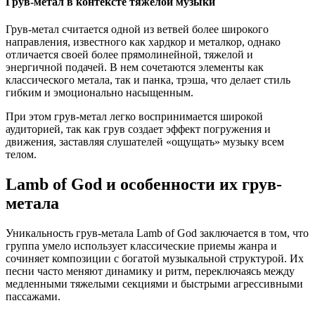
Грув-метал в контексте тяжелой музыки
Грув-метал считается одной из ветвей более широкого
направления, известного как хардкор и металкор, однако
отличается своей более прямолинейной, тяжелой и
энергичной подачей. В нем сочетаются элементы как
классического метала, так и панка, трэша, что делает стиль
гибким и эмоционально насыщенным.
При этом грув-метал легко воспринимается широкой
аудиторией, так как грув создает эффект погружения и
движения, заставляя слушателей «ощущать» музыку всем
телом.
Lamb of God и особенности их грув-
метала
Уникальность грув-метала Lamb of God заключается в том, что
группа умело использует классические приемы жанра и
сочиняет композиции с богатой музыкальной структурой. Их
песни часто меняют динамику и ритм, переключаясь между
медленными тяжелыми секциями и быстрыми агрессивными
пассажами.