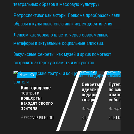
театральных образов в массовую культуру»
Ретроспектива: как актеры Ленкома преобразовывали
образы в культовые спектакли через десятилетия
Ленком как зеркало власти: через современные
метафоры и актуальные социальные аллюзии.
Закулисные секреты: как музей и архив помогают
сохранить актерскую память и искусство
11.12.2025
29.10.2025
02.07.2026
Выкл.
Выкл.
Выкл.
Секреты
Путеводите
Как городские
идеального
по самым
театры и
подарка для
атмосферн
концерты
гитариста
событиям г
находят своего
зрителя
Автор
Автор
VIP-
VIP-
Автор
VIP-BILET.RU
BILET.RU
BILET.RU