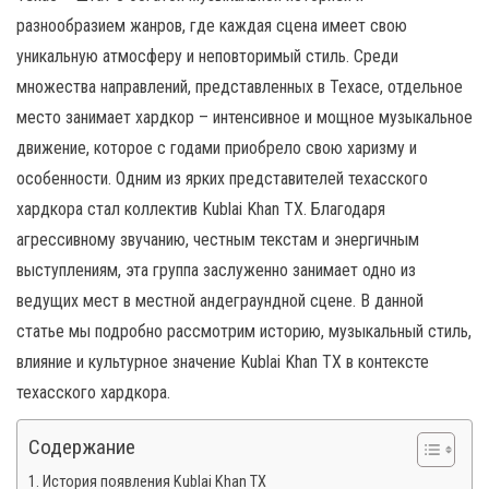
н
разнообразием жанров, где каждая сцена имеет свою
а
уникальную атмосферу и неповторимый стиль. Среди
в
множества направлений, представленных в Техасе, отдельное
и
место занимает хардкор – интенсивное и мощное музыкальное
г
движение, которое с годами приобрело свою харизму и
а
особенности. Одним из ярких представителей техасского
ц
хардкора стал коллектив Kublai Khan TX. Благодаря
и
агрессивному звучанию, честным текстам и энергичным
ю
выступлениям, эта группа заслуженно занимает одно из
ведущих мест в местной андеграундной сцене. В данной
статье мы подробно рассмотрим историю, музыкальный стиль,
влияние и культурное значение Kublai Khan TX в контексте
техасского хардкора.
Содержание
История появления Kublai Khan TX