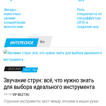
Звезды,
Роль
известные
специалиста по
своими
спецэффектам
концертными
(SFX) в
монологами
создании шоу
Все
ИНТЕРЕСНОЕ
29.07.2025
Выкл.
Звучание струн: всё, что нужно знать
для выбора идеального инструмента
Автор
VIP-BILET.RU
Струнные инструменты: мост между эпохами в ваших руках