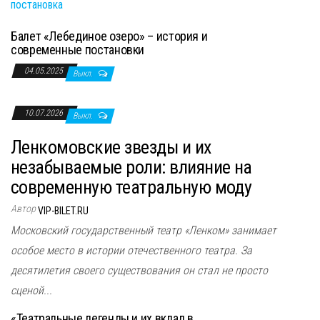
Балет «Лебединое озеро» – история и
современные постановки
04.05.2025
Выкл.
10.07.2026
Выкл.
Ленкомовские звезды и их
незабываемые роли: влияние на
современную театральную моду
Автор
VIP-BILET.RU
Московский государственный театр «Ленком» занимает
особое место в истории отечественного театра. За
десятилетия своего существования он стал не просто
сценой...
«Театральные легенды и их вклад в