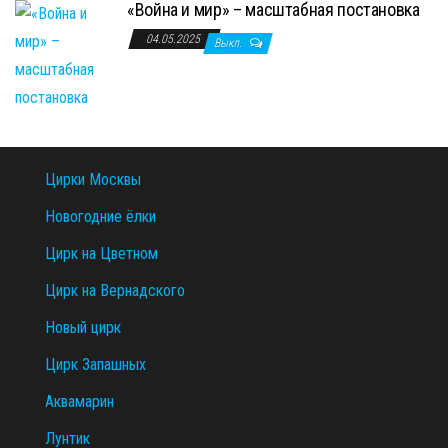
«Война и мир» – масштабная постановка
04.05.2025
Выкл.
Цирки Москвы
Новогодние ёлки
Цирк на Цветном
Цирк на Вернадского
Новый цирк
Цирк Запашных
Аквамарин
Лунтик