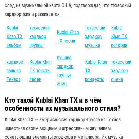
след на музыкальной карте США, подтверждая, что техасский
хардкор жив и развивается.
Kublai
техасский
техасский
Kublai
Kublai Khan
Khan TX
хардкор
хардкор
Khan TX
TX песни
альбом
группы
музыка
история
лучшие
хардкор
Kublai Khan
Kublai Khan
техасский
хардкор
панк из
TX тексты
TX
хардкор
группы
Техаса
песен
концерты
сценa
2020
Кто такой Kublai Khan TX и в чём
особенности их музыкального стиля?
Kublai Khan TX — американская хардкор-группа из Техаса,
известная своим мощным и агрессивным звучанием,
сочетающим элементы хардкора и металкора. Их музыка