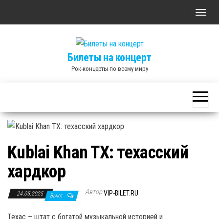
Skip
П
to
о
the
к
content
Билеты на концерт
а
Рок-концерты по всему миру
з
а
т
ь
/
С
Kublai Khan TX: техасский
к
р
хардкор
ы
Автор
т
VIP-BILET.RU
24.05.2025
Выкл.
ь
Техас – штат с богатой музыкальной историей и