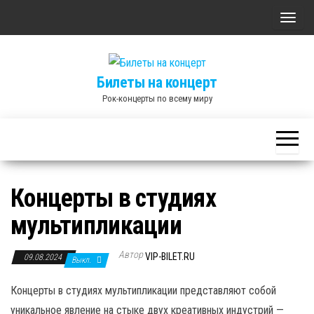
Skip
П
to
о
the
к
content
Билеты на концерт
а
Рок-концерты по всему миру
з
а
т
ь
/
Концерты в студиях
С
мультипликации
к
р
Автор
ы
VIP-BILET.RU
09.08.2024
Выкл.
т
Концерты в студиях мультипликации представляют собой
ь
уникальное явление на стыке двух креативных индустрий —