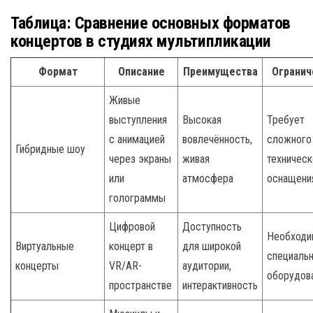
Таблица: Сравнение основных форматов
концертов в студиях мультипликации
Формат
Описание
Преимущества
Огранич
Живые
выступления
Высокая
Требует
с анимацией
вовлечённость,
сложного
Гибридные шоу
через экраны
живая
техническ
или
атмосфера
оснащени
голограммы
Цифровой
Доступность
Необходи
Виртуальные
концерт в
для широкой
специаль
концерты
VR/AR-
аудитории,
оборудов
пространстве
интерактивность