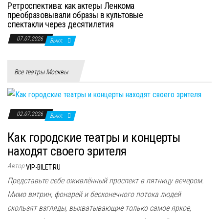
Ретроспектива: как актеры Ленкома
преобразовывали образы в культовые
спектакли через десятилетия
07.07.2026
Выкл.
Все театры Москвы
02.07.2026
Выкл.
Как городские театры и концерты
находят своего зрителя
Автор
VIP-BILET.RU
Представьте себе оживлённый проспект в пятницу вечером.
Мимо витрин, фонарей и бесконечного потока людей
скользят взгляды, выхватывающие только самое яркое,