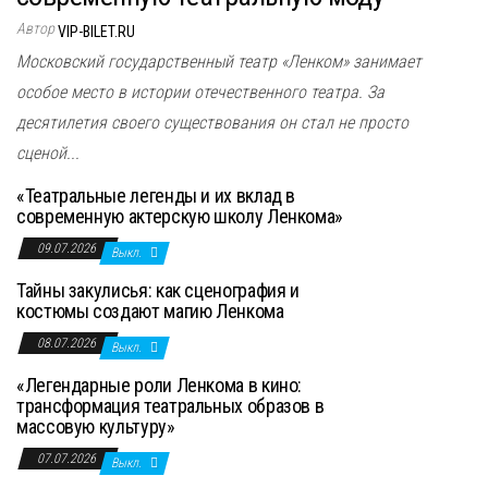
Автор
VIP-BILET.RU
Московский государственный театр «Ленком» занимает
особое место в истории отечественного театра. За
десятилетия своего существования он стал не просто
сценой...
«Театральные легенды и их вклад в
современную актерскую школу Ленкома»
09.07.2026
Выкл.
Тайны закулисья: как сценография и
костюмы создают магию Ленкома
08.07.2026
Выкл.
«Легендарные роли Ленкома в кино:
трансформация театральных образов в
массовую культуру»
07.07.2026
Выкл.