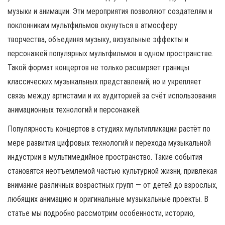
н
музыки и анимации. Эти мероприятия позволяют создателям и
а
поклонникам мультфильмов окунуться в атмосферу
в
творчества, объединяя музыку, визуальные эффекты и
и
персонажей популярных мультфильмов в одном пространстве.
г
Такой формат концертов не только расширяет границы
а
классических музыкальных представлений, но и укрепляет
ц
связь между артистами и их аудиторией за счёт использования
и
анимационных технологий и персонажей.
ю
Популярность концертов в студиях мультипликации растёт по
мере развития цифровых технологий и перехода музыкальной
индустрии в мультимедийное пространство. Такие события
становятся неотъемлемой частью культурной жизни, привлекая
внимание различных возрастных групп — от детей до взрослых,
любящих анимацию и оригинальные музыкальные проекты. В
статье мы подробно рассмотрим особенности, историю,