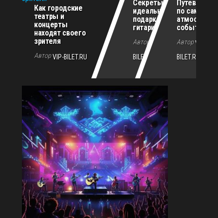
Секреты
Путеводите
Как городские
идеального
по самым
театры и
подарка для
атмосферн
концерты
гитариста
событиям г
находят своего
зрителя
Автор
Автор
VIP-
VIP-
Автор
VIP-BILET.RU
BILET.RU
BILET.RU