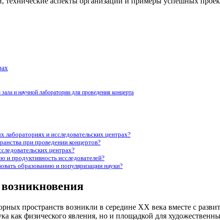
и, технические аспекты организации и примеры успешных проек
рах
 зала и научной лаборатории для проведения концерта
х лабораториях и исследовательских центрах?
ранства при проведении концертов?
сследовательских центрах?
ию и продуктивность исследователей?
вовать образованию и популяризации науки?
 возникновения
орных пространств возникли в середине XX века вместе с разви
вука как физического явления, но и площадкой для художествен