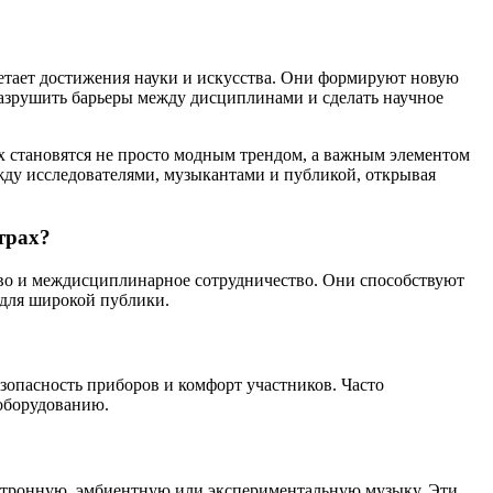
четает достижения науки и искусства. Они формируют новую
разрушить барьеры между дисциплинами и сделать научное
х становятся не просто модным трендом, а важным элементом
жду исследователями, музыкантами и публикой, открывая
трах?
тво и междисциплинарное сотрудничество. Они способствуют
для широкой публики.
зопасность приборов и комфорт участников. Часто
оборудованию.
ектронную, эмбиентную или экспериментальную музыку. Эти