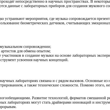
проходят непосредственно в научных пространствах. В некотор
ются данные с лабораторных приборов для создания звукового с
ко устраивают мероприятия, где музыка сопровождается презен
льзование биометрических датчиков, считывающих эмоциональн
 музыкальном сопровождении;
артистов для обмена опытом;
участников в создание музыки на основе лабораторных экспер
нструмент усвоения научных концепций.
научных лабораториях связана и с рядом вызовов. Основные из н
трированием, а также технические сложности. Помимо этого, не
ногообещающими. Развитие технологий, форматов смешанной ре
чных лабораториях могут стать драйверами инноваций и инстру
прорывам.