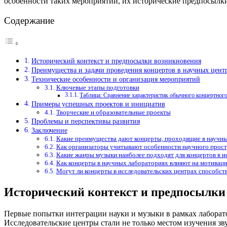
особенности таких мероприятий, их исторические предпосылк
Содержание
Исторический контекст и предпосылки возникновения
Преимущества и задачи проведения концертов в научных цент
Технические особенности и организация мероприятий
Ключевые этапы подготовки
Таблица: Сравнение характеристик обычного концертного
Примеры успешных проектов и инициатив
Творческие и образовательные проекты
Проблемы и перспективы развития
Заключение
Какие преимущества дают концерты, проходящие в научны
Как организаторы учитывают особенности научного прост
Какие жанры музыки наиболее подходят для концертов в и
Как концерты в научных лабораториях влияют на мотивац
Могут ли концерты в исследовательских центрах способст
Исторический контекст и предпосылки
Первые попытки интеграции науки и музыки в рамках лаборат
Исследовательские центры стали не только местом изучения з