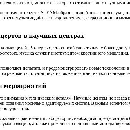
и технологиями, многие из которых сотрудничали с научными и
шенному интересу к STEAM-образованию (интеграция науки, тех
ются в мультимедийные представления, где традиционная музыка
цертов в научных центрах
колько целей. Во-первых, это способ сделать науку более досту
Во-вторых, музыка служит инструментом креативного мышления
позволяют испытать и продемонстрировать новые технологии в о
ом режиме эксплуатации, что также помогает выявлять новые т
ия мероприятий
го внимания к техническим деталям. Научные центры не всегда 
ачей создания мобильно адаптируемых систем. Важным аспектом 
 оборудования.
можные ограничения в лаборатории, необходимо предусмотреть 
 шумоизоляцию, а также применяют специальные методы звуково