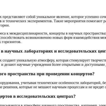
х представляют собой уникальное явление, которое успешно со
ив и технических экспериментов. Такие мероприятия помогают 
тории.
ереса к междисциплинарности, концерты в научных пространства
т способствовать возникновению новых форм взаимодействия ме
 горизонтов.
в научных лабораториях и исследовательских цен
х создают уникальную атмосферу, которая стимулирует творчес
 и делают научные учреждения более открытыми и доступными 
го пространства при проведении концертов?
рудования, учитывая технические особенности лабораторий, бе
е решения, которые не мешают научным процессам и не вредят 
ертов в исследовательских центрах?
вписываются в атмосферу научного пространства, например, эл