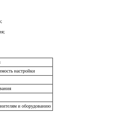
;
ия;
я
димость настройки
ования
лнителям и оборудованию