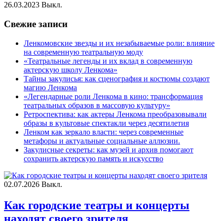
26.03.2023
Выкл.
Свежие записи
Ленкомовские звезды и их незабываемые роли: влияние
на современную театральную моду
«Театральные легенды и их вклад в современную
актерскую школу Ленкома»
Тайны закулисья: как сценография и костюмы создают
магию Ленкома
«Легендарные роли Ленкома в кино: трансформация
театральных образов в массовую культуру»
Ретроспектива: как актеры Ленкома преобразовывали
образы в культовые спектакли через десятилетия
Ленком как зеркало власти: через современные
метафоры и актуальные социальные аллюзии.
Закулисные секреты: как музей и архив помогают
сохранить актерскую память и искусство
02.07.2026
Выкл.
Как городские театры и концерты
находят своего зрителя