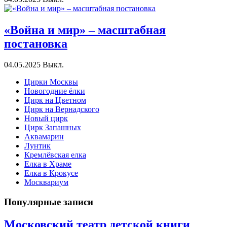
«Война и мир» – масштабная
постановка
04.05.2025
Выкл.
Цирки Москвы
Новогодние ёлки
Цирк на Цветном
Цирк на Вернадского
Новый цирк
Цирк Запашных
Аквамарин
Лунтик
Кремлёвская елка
Елка в Храме
Елка в Крокусе
Москвариум
Популярные записи
Московский театр детской книги