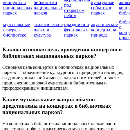
концерты в
библиотеки
культурные
живы
под
национальных
национальных
события в
конц
открытым
парках
парков
парках
библ
небом
библ
музыкальные
экологические
праздники и
акустические
с
вечера в
парки и
фестивали в
концерты на
конц
библиотеке
культура
парках
природе
прог
Какова основная цель проведения концертов в
библиотеках национальных парков?
Основная цель концертов в библиотеках национальных
парков — объединение культурного и природного наследия,
создание уникальной атмосферы для посетителей, а также
привлечение широкой аудитории к библиотечным и
природоохранным инициативам.
Какие музыкальные жанры обычно
представлены на концертах в библиотеках
национальных парков?
На концертах в библиотеках национальных парков часто
представляют фолк, классическую музыку, акустические