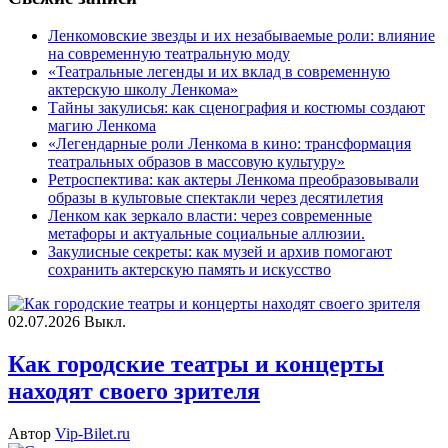
Ленкомовские звезды и их незабываемые роли: влияние
на современную театральную моду
«Театральные легенды и их вклад в современную
актерскую школу Ленкома»
Тайны закулисья: как сценография и костюмы создают
магию Ленкома
«Легендарные роли Ленкома в кино: трансформация
театральных образов в массовую культуру»
Ретроспектива: как актеры Ленкома преобразовывали
образы в культовые спектакли через десятилетия
Ленком как зеркало власти: через современные
метафоры и актуальные социальные аллюзии.
Закулисные секреты: как музей и архив помогают
сохранить актерскую память и искусство
02.07.2026
Выкл.
Как городские театры и концерты
находят своего зрителя
Автор
Vip-Bilet.ru