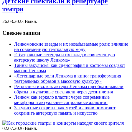
Детские спектакли в репертуаре
театра
26.03.2023
Выкл.
Свежие записи
Ленкомовские звезды и их незабываемые роли: влияние
на современную театральную моду
«Театральные легенды и их вклад в современную
актерскую школу Ленкома»
Тайны закулисья: как сценография и костюмы создают
магию Ленкома
«Легендарные роли Ленкома в кино: трансформация
театральных образов в массовую культуру»
Ретроспектива: как актеры Ленкома преобразовывали
образы в культовые спектакли через десятилетия
Ленком как зеркало власти: через современные
метафоры и актуальные социальные аллюзии.
Закулисные секреты: как музей и архив помогают
сохранить актерскую память и искусство
02.07.2026
Выкл.