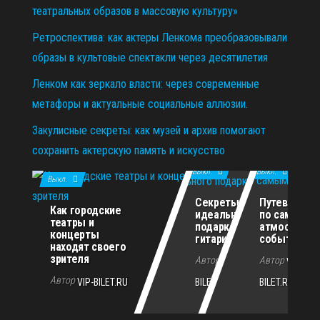
театральных образов в массовую культуру»
Ретроспектива: как актеры Ленкома преобразовывали
образы в культовые спектакли через десятилетия
Ленком как зеркало власти: через современные
метафоры и актуальные социальные аллюзии.
Закулисные секреты: как музей и архив помогают
сохранить актерскую память и искусство
11.12.2025
29.10.2025
02.07.2026
Выкл.
Выкл.
Выкл.
Секреты
Путеводите
Как городские
идеального
по самым
театры и
подарка для
атмосферн
концерты
гитариста
событиям г
находят своего
зрителя
Автор
Автор
VIP-
VIP-
Автор
VIP-BILET.RU
BILET.RU
BILET.RU