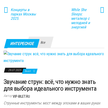
Концерты в
While She
парках Москвы
Sleeps:
2025.
металкор с
мелодией и
энергией
Все
ИНТЕРЕСНОЕ
29.07.2025
Выкл.
Звучание струн: всё, что нужно знать
для выбора идеального инструмента
Автор
VIP-BILET.RU
Струнные инструменты: мост между эпохами в ваших руках