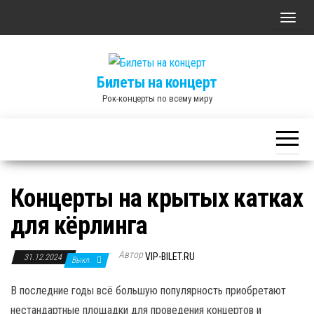
Skip
П
to
о
the
к
content
Билеты на концерт
а
Рок-концерты по всему миру
з
а
т
ь
/
Концерты на крытых катках
С
для кёрлинга
к
р
Автор
ы
VIP-BILET.RU
31.12.2024
Выкл.
т
В последние годы всё большую популярность приобретают
ь
нестандартные площадки для проведения концертов и