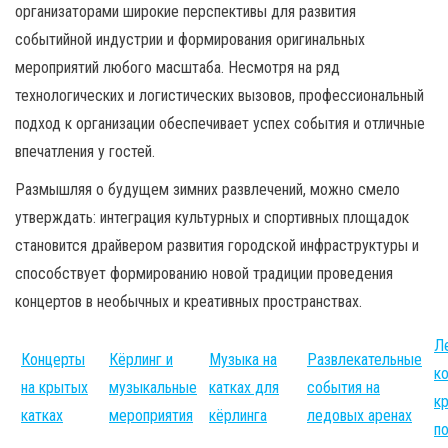
организаторами широкие перспективы для развития
событийной индустрии и формирования оригинальных
мероприятий любого масштаба. Несмотря на ряд
технологических и логистических вызовов, профессиональный
подход к организации обеспечивает успех события и отличные
впечатления у гостей.
Размышляя о будущем зимних развлечений, можно смело
утверждать: интеграция культурных и спортивных площадок
становится драйвером развития городской инфраструктуры и
способствует формированию новой традиции проведения
концертов в необычных и креативных пространствах.
Л
Концерты
Кёрлинг и
Музыка на
Развлекательные
к
на крытых
музыкальные
катках для
события на
к
катках
мероприятия
кёрлинга
ледовых аренах
п