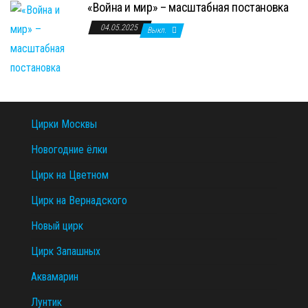
«Война и мир» – масштабная постановка
04.05.2025
Выкл.
Цирки Москвы
Новогодние ёлки
Цирк на Цветном
Цирк на Вернадского
Новый цирк
Цирк Запашных
Аквамарин
Лунтик