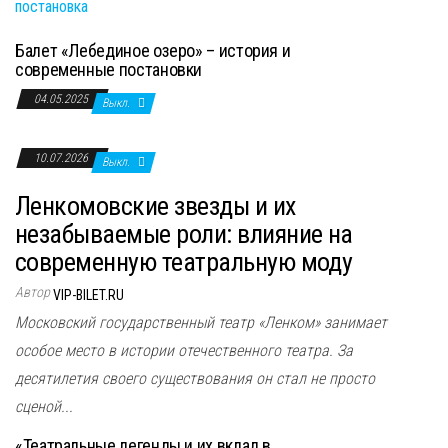
Балет «Лебединое озеро» – история и
современные постановки
04.05.2025
Выкл.
10.07.2026
Выкл.
Ленкомовские звезды и их
незабываемые роли: влияние на
современную театральную моду
Автор
VIP-BILET.RU
Московский государственный театр «Ленком» занимает
особое место в истории отечественного театра. За
десятилетия своего существования он стал не просто
сценой...
«Театральные легенды и их вклад в