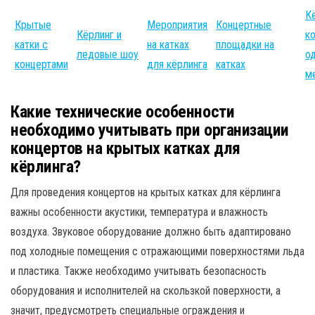
К
Крытые
Мероприятия
Концертные
Кёрлинг и
к
катки с
на катках
площадки на
ледовые шоу
о
концертами
для кёрлинга
катках
м
Какие технические особенности
необходимо учитывать при организации
концертов на крытых катках для
кёрлинга?
Для проведения концертов на крытых катках для кёрлинга
важны особенности акустики, температура и влажность
воздуха. Звуковое оборудование должно быть адаптировано
под холодные помещения с отражающими поверхностями льда
и пластика. Также необходимо учитывать безопасность
оборудования и исполнителей на скользкой поверхности, а
значит, предусмотреть специальные ограждения и