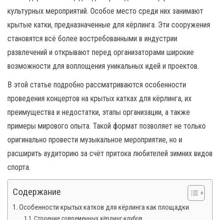
н
культурных мероприятий. Особое место среди них занимают
а
крытые катки, предназначенные для кёрлинга. Эти сооружения
в
становятся всё более востребованными в индустрии
и
развлечений и открывают перед организаторами широкие
г
возможности для воплощения уникальных идей и проектов.
а
ц
В этой статье подробно рассматриваются особенности
и
проведения концертов на крытых катках для кёрлинга, их
ю
преимущества и недостатки, этапы организации, а также
примеры мирового опыта. Такой формат позволяет не только
оригинально провести музыкальное мероприятие, но и
расширить аудиторию за счёт притока любителей зимних видов
спорта.
Содержание
Особенности крытых катков для кёрлинга как площадки
Строение современных кёрлинг-клубов