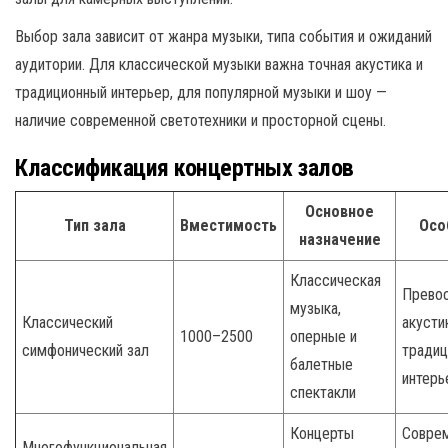
Выбор зала зависит от жанра музыки, типа события и ожиданий
аудитории. Для классической музыки важна точная акустика и
традиционный интерьер, для популярной музыки и шоу —
наличие современной светотехники и просторной сцены.
Классификация концертных залов
Основное
Тип зала
Вместимость
Осо
назначение
Классическая
Прево
музыка,
Классический
акусти
1000–2500
оперные и
симфонический зал
традиц
балетные
интерь
спектакли
Концерты
Совре
Многофункциональная