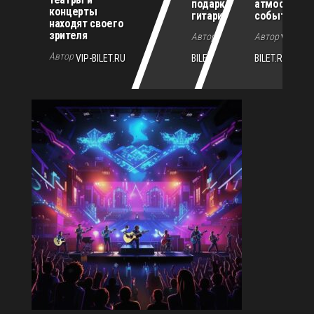
подарка для
атмосферн
концерты
гитариста
событиям г
находят своего
зрителя
Автор
Автор
VIP-
VIP-
Автор
VIP-BILET.RU
BILET.RU
BILET.RU