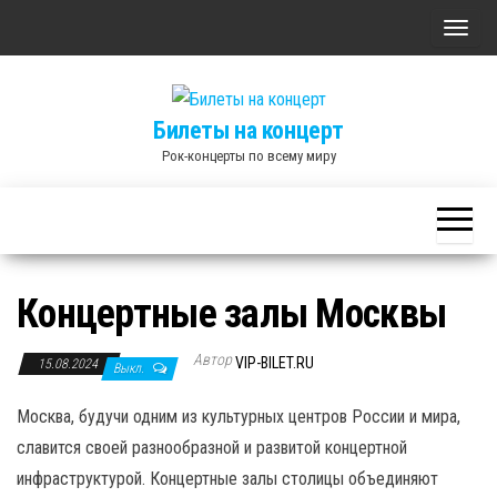
Skip
П
to
о
the
к
content
Билеты на концерт
а
Рок-концерты по всему миру
з
а
т
ь
/
Концертные залы Москвы
С
к
Автор
VIP-BILET.RU
15.08.2024
Выкл.
р
ы
Москва, будучи одним из культурных центров России и мира,
т
славится своей разнообразной и развитой концертной
ь
инфраструктурой. Концертные залы столицы объединяют