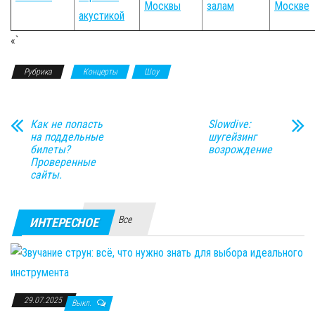
Москвы
залам
Москве
акустикой
«`
Рубрика
Концерты
Шоу
Как не попасть
Slowdive:
на поддельные
шугейзинг
билеты?
возрождение
Проверенные
сайты.
Все
ИНТЕРЕСНОЕ
29.07.2025
Выкл.