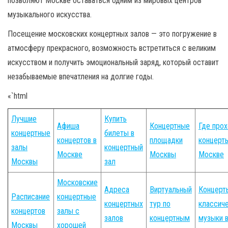
позволяют Москве оставаться одним из мировых центров
музыкального искусства.
Посещение московских концертных залов — это погружение в
атмосферу прекрасного, возможность встретиться с великим
искусством и получить эмоциональный заряд, который оставит
незабываемые впечатления на долгие годы.
«`html
Лучшие
Купить
Афиша
Концертные
Где прох
концертные
билеты в
концертов в
площадки
концерт
залы
концертный
Москве
Москвы
Москве
Москвы
зал
Московские
Адреса
Виртуальный
Концерт
Расписание
концертные
концертных
тур по
классич
концертов
залы с
залов
концертным
музыки 
Москвы
хорошей