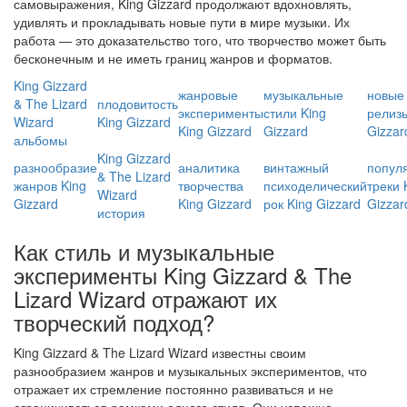
самовыражения, King Gizzard продолжают вдохновлять,
удивлять и прокладывать новые пути в мире музыки. Их
работа — это доказательство того, что творчество может быть
бесконечным и не иметь границ жанров и форматов.
King Gizzard
жанровые
музыкальные
новые
& The Lizard
плодовитость
эксперименты
стили King
релизы
Wizard
King Gizzard
King Gizzard
Gizzard
Gizzar
альбомы
King Gizzard
разнообразие
аналитика
винтажный
попул
& The Lizard
жанров King
творчества
психоделический
треки 
Wizard
Gizzard
King Gizzard
рок King Gizzard
Gizzar
история
Как стиль и музыкальные
эксперименты King Gizzard & The
Lizard Wizard отражают их
творческий подход?
King Gizzard & The Lizard Wizard известны своим
разнообразием жанров и музыкальных экспериментов, что
отражает их стремление постоянно развиваться и не