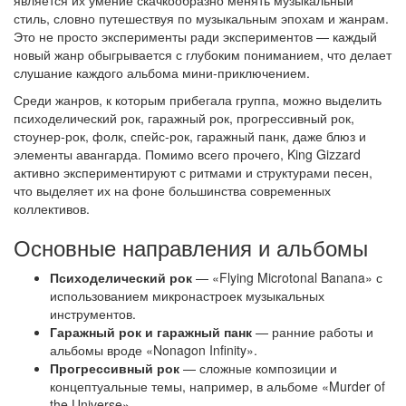
является их умение скачкообразно менять музыкальный
стиль, словно путешествуя по музыкальным эпохам и жанрам.
Это не просто эксперименты ради экспериментов — каждый
новый жанр обыгрывается с глубоким пониманием, что делает
слушание каждого альбома мини-приключением.
Среди жанров, к которым прибегала группа, можно выделить
психоделический рок, гаражный рок, прогрессивный рок,
стоунер-рок, фолк, спейс-рок, гаражный панк, даже блюз и
элементы авангарда. Помимо всего прочего, King Gizzard
активно экспериментируют с ритмами и структурами песен,
что выделяет их на фоне большинства современных
коллективов.
Основные направления и альбомы
Психоделический рок
— «Flying Microtonal Banana» с
использованием микронастроек музыкальных
инструментов.
Гаражный рок и гаражный панк
— ранние работы и
альбомы вроде «Nonagon Infinity».
Прогрессивный рок
— сложные композиции и
концептуальные темы, например, в альбоме «Murder of
the Universe».