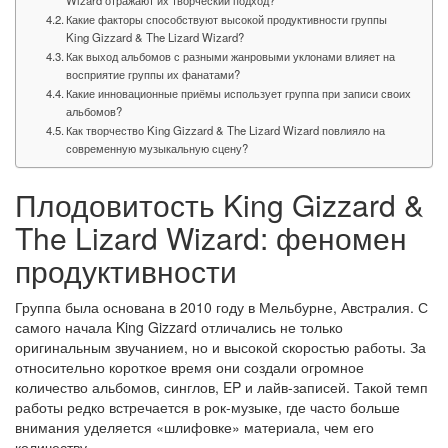
Wizard отражают их творческий подход?
Какие факторы способствуют высокой продуктивности группы
King Gizzard & The Lizard Wizard?
Как выход альбомов с разными жанровыми уклонами влияет на
восприятие группы их фанатами?
Какие инновационные приёмы использует группа при записи своих
альбомов?
Как творчество King Gizzard & The Lizard Wizard повлияло на
современную музыкальную сцену?
Плодовитость King Gizzard &
The Lizard Wizard: феномен
продуктивности
Группа была основана в 2010 году в Мельбурне, Австралия. С
самого начала King Gizzard отличались не только
оригинальным звучанием, но и высокой скоростью работы. За
относительно короткое время они создали огромное
количество альбомов, синглов, EP и лайв-записей. Такой темп
работы редко встречается в рок-музыке, где часто больше
внимания уделяется «шлифовке» материала, чем его
количеству.