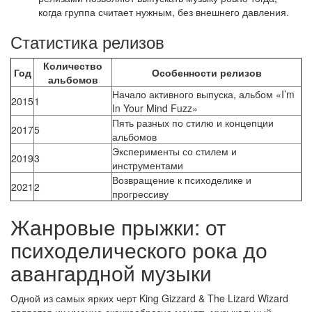
когда группа считает нужным, без внешнего давления.
Статистика релизов
Количество
Год
Особенности релизов
альбомов
Начало активного выпуска, альбом «I’m
2015
1
In Your Mind Fuzz»
Пять разных по стилю и концепции
2017
5
альбомов
Эксперименты со стилем и
2019
3
инструментами
Возвращение к психоделике и
2021
2
прогрессиву
Жанровые прыжки: от
психоделического рока до
авангардной музыки
Одной из самых ярких черт King Gizzard & The Lizard Wizard