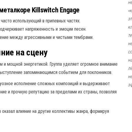
н
еталкоре Killswitch Engage
«
э
часто использующий в припевных частях.
к
одчеркивает напряженность и эмоции песен.
т
ние между агрессивными и чистыми тембрами.
н
ние на сцену
с
н
ом и мощной энергетикой. Группа уделяет огромное внимание
л
выступление запоминающимся событием для поклонников.
н
туозное исполнение сложных композиций и выдерживают
э
ние и прочную репутацию за пределами их страны, позволяя
ы оказал влияние на другие коллективы жанра, формируя