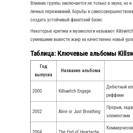
Влияние группы заключается не только в звуке, но 
личных переживаний, борьбы и самосовершенствован
создать устойчивый фанатский базис.
Некоторые критики и музикологи называют Killswitc
сумевшими вывести жанр на качественно новый уро
Таблица: Ключевые альбомы Killsw
Год
Название альбома
выпуска
Дебютный аль
2000
Killswitch Engage
риффами
Прорыв, зада
2002
Alive or Just Breathing
элементами
Коммерческий
2004
The End of Heartache