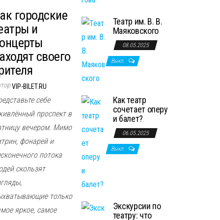
ак городские
Театр им. В. В.
еатры и
Маяковского
онцерты
08.05.2025
аходят своего
Выкл.
рителя
втор
VIP-BILET.RU
Как театр
редставьте себе
сочетает оперу
живлённый проспект в
и балет?
ятницу вечером. Мимо
06.05.2025
итрин, фонарей и
Выкл.
есконечного потока
юдей скользят
згляды,
ыхватывающие только
Экскурсии по
амое яркое, самое
театру: что