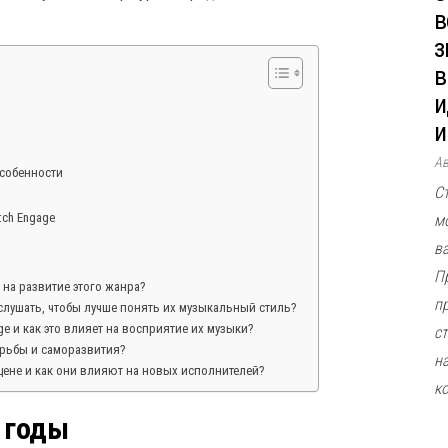
в
з
в
и
и
А
особенности
С
tch Engage
м
в
П
и на развитие этого жанра?
п
ослушать, чтобы лучше понять их музыкальный стиль?
ge и как это влияет на восприятие их музыки?
ст
борьбы и саморазвития?
н
сцене и как они влияют на новых исполнителей?
к
 годы