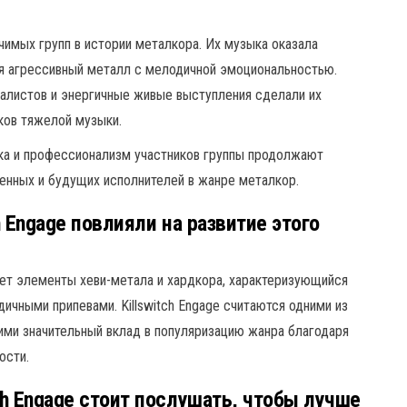
ачимых групп в истории металкора. Их музыка оказала
яя агрессивный металл с мелодичной эмоциональностью.
калистов и энергичные живые выступления сделали их
ков тяжелой музыки.
ка и профессионализм участников группы продолжают
енных и будущих исполнителей в жанре металкор.
h Engage повлияли на развитие этого
ет элементы хеви-метала и хардкора, характеризующийся
чными припевами. Killswitch Engage считаются одними из
ми значительный вклад в популяризацию жанра благодаря
ости.
h Engage стоит послушать, чтобы лучше