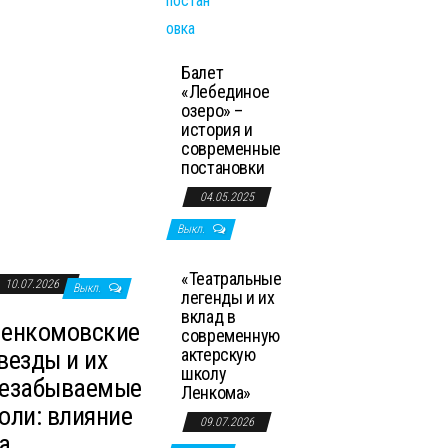
Балет
«Лебединое
озеро» –
история и
современные
постановки
04.05.2025
Выкл.
«Театральные
10.07.2026
Выкл.
легенды и их
вклад в
енкомовские
современную
актерскую
везды и их
школу
езабываемые
Ленкома»
оли: влияние
09.07.2026
а