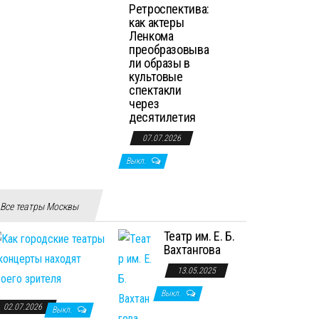
Ретроспектива:
как актеры
Ленкома
преобразовыва
ли образы в
культовые
спектакли
через
десятилетия
07.07.2026
Выкл.
Все театры Москвы
Театр им. Е. Б.
Вахтангова
13.05.2025
Выкл.
02.07.2026
Выкл.