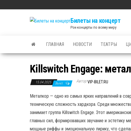
Skip
to
Билеты на концерт
the
Рок-концерты по всему миру
content
ГЛАВНАЯ
НОВОСТИ
ТЕАТРЫ
Ц
Killswitch Engage: мета
Автор
VIP-BILET.RU
15.04.2025
Выкл.
Металкор — одно из самых ярких направлений в со
техническую сложность хардкора. Среди множества
занимает группа Killswitch Engage. Этот американски
главных сил, формировавших звучание и эстетику м
мощные риффы и эмоциональную лирику, что сделал