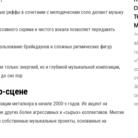
т:
с
ые риффы в сочетании с мелодическим соло делают музыку
т
м
сивного скрима и чистого вокала позволяет передавать
А
М
ользование брейкдаунов и сложных ритмических фигур
г
«
не только энергией, но и глубиной музыкальной композиции,
о
до сих пор.
о
З
р-сцене
с
зации металкора в начале 2000-х годов. Их акцент на
не
е других более агрессивных и «сырых» коллективов. Многие
я собственные музыкальные проекты, основанные на