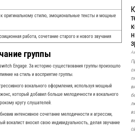
К
к оригинальному стилю, эмоциональные тексты и мощные
т
к
н
озиционная работа, сочетание старого и нового звучания
з
учание группы
А
П
lswitch Engage. За историю существования группы произошло
о
лияние на стиль и восприятие группы.
п
агрессивного вокального оформления, используя мощный
в
Джонс, который добавил больше мелодичности и вокального
б
рокому кругу слушателей.
л
в
бновив интенсивное сочетание мелодичности и агрессии,
в
дый вокалист вносил свою индивидуальность, делая звучание
с