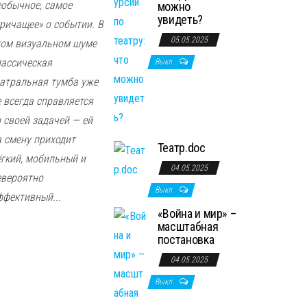
еобычное, самое
можно
увидеть?
кричащее» о событии. В
05.05.2025
том визуальном шуме
лассическая
Выкл.
еатральная тумба уже
е всегда справляется
о своей задачей — ей
а смену приходит
Театр.doc
ёгкий, мобильный и
04.05.2025
евероятно
Выкл.
ффективный...
«Война и мир» –
масштабная
постановка
04.05.2025
Выкл.