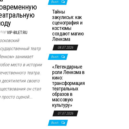
Выкл.
овременную
Тайны
еатральную
закулисья: как
оду
сценография и
костюмы
втор
VIP-BILET.RU
создают магию
Ленкома
осковский
08.07.2026
осударственный театр
Ленком» занимает
Выкл.
собое место в истории
«Легендарные
роли Ленкома в
течественного театра.
кино:
а десятилетия своего
трансформация
театральных
уществования он стал
образов в
 просто сценой...
массовую
культуру»
07.07.2026
Выкл.