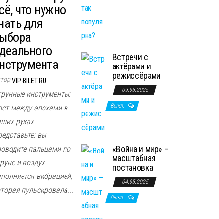
сё, что нужно
нать для
ыбора
деального
Встречи с
нструмента
актёрами и
режиссёрами
втор
VIP-BILET.RU
09.05.2025
трунные инструменты:
Выкл.
ост между эпохами в
аших руках
редставьте: вы
«Война и мир» –
роводите пальцами по
масштабная
руне и воздух
постановка
аполняется вибрацией,
04.05.2025
оторая пульсировала...
Выкл.