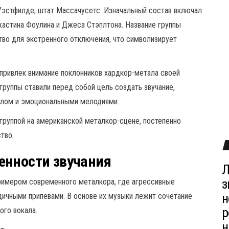
 Уэстфилде, штат Массачусетс. Изначальный состав включал
жастина Фоулина и Джеса Стэплтона. Название группы
ство для экстренного отключения, что символизирует
привлек внимание поклонников хардкор-метала своей
группы ставили перед собой цель создать звучание,
лом и эмоциональными мелодиями.
й группой на американской металкор-сцене, постепенно
тво.
енности звучания
Л
з
 примером современного металкора, где агрессивные
н
ичными припевами. В основе их музыки лежит сочетание
р
ого вокала.
н