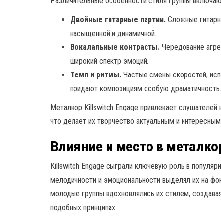
Различительные особенности стиля группы включаю
Двойные гитарные партии.
Сложные гитарн
насыщенной и динамичной.
Вокалальные контрасты.
Чередование агрес
широкий спектр эмоций.
Темп и ритмы.
Частые смены скоростей, исп
придают композициям особую драматичность.
Металкор Killswitch Engage привлекает слушателей 
что делает их творчество актуальным и интересным 
Влияние и место в металко
Killswitch Engage сыграли ключевую роль в популяри
мелодичности и эмоциональности выделял их на фон
молодые группы вдохновлялись их стилем, создава
подобных принципах.