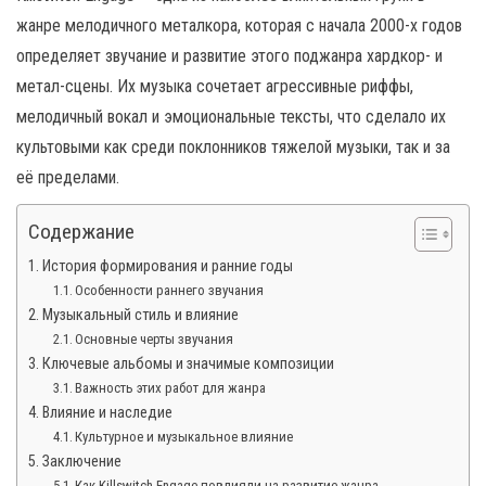
н
жанре мелодичного металкора, которая с начала 2000-х годов
а
определяет звучание и развитие этого поджанра хардкор- и
в
метал-сцены. Их музыка сочетает агрессивные риффы,
и
мелодичный вокал и эмоциональные тексты, что сделало их
г
культовыми как среди поклонников тяжелой музыки, так и за
а
её пределами.
ц
и
Содержание
ю
История формирования и ранние годы
Особенности раннего звучания
Музыкальный стиль и влияние
Основные черты звучания
Ключевые альбомы и значимые композиции
Важность этих работ для жанра
Влияние и наследие
Культурное и музыкальное влияние
Заключение
Как Killswitch Engage повлияли на развитие жанра