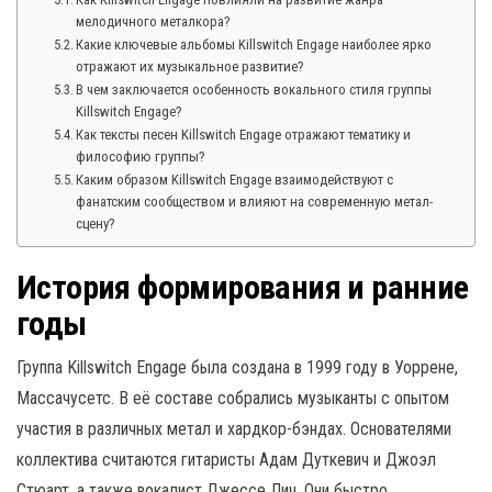
мелодичного металкора?
Какие ключевые альбомы Killswitch Engage наиболее ярко
отражают их музыкальное развитие?
В чем заключается особенность вокального стиля группы
Killswitch Engage?
Как тексты песен Killswitch Engage отражают тематику и
философию группы?
Каким образом Killswitch Engage взаимодействуют с
фанатским сообществом и влияют на современную метал-
сцену?
История формирования и ранние
годы
Группа Killswitch Engage была создана в 1999 году в Уоррене,
Массачусетс. В её составе собрались музыканты с опытом
участия в различных метал и хардкор-бэндах. Основателями
коллектива считаются гитаристы Адам Дуткевич и Джоэл
Стюарт, а также вокалист Джессе Лич. Они быстро