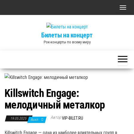
Skip
П
to
о
the
к
content
Билеты на концерт
а
Рок-концерты по всему миру
з
а
т
ь
/
С
Killswitch Engage:
к
р
мелодичный металкор
ы
Автор
т
VIP-BILET.RU
19.05.2025
Выкл.
ь
Killswitch Engage — одна из наиболее влиятельных групп в