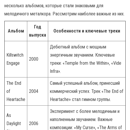
несколько альбомов, которые стали знаковыми для
мелодичного металкора. Рассмотрим наиболее важные из них.
Год
Альбом
Особенности и ключевые треки
выпуска
Дебютный альбом с мощным
Killswitch
энергичным звучанием. Ключевые
2000
Engage
треки: «Temple from the Within», «Vide
Infra».
The End
Самый успешный альбом, принесший
of
2004
коммерческий успех. Трек «The End of
Heartache
Heartache» стал гимном группы.
Эксперимент с более мелодичным и
As
наполненным звучанием. Важные
Daylight
2006
композиции: «My Curse», «The Arms of