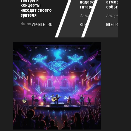
театры и
подарка для
атмосферн
концерты
гитариста
событиям г
находят своего
зрителя
Автор
Автор
VIP-
VIP-
Автор
VIP-BILET.RU
BILET.RU
BILET.RU