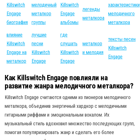
Killswitch
мелодичный
Killswitch
характеристики
легенды
Engage
металкор
Engage
мелодичного
металкора
биография
группы
альбомы
металкора
влияние
лучшие
где
тексты песен
Killswitch
песни
слушать
металкор
Killswitch
Engage на
Killswitch
Killswitch
и мелодия
Engage
металкор
Engage
Engage
Как Killswitch Engage повлияли на
развитие жанра мелодичного металкора?
Killswitch Engage считаются одними из пионеров мелодичного
металкора, объединив энергичный хардкор с мелодичными
гитарными риффами и эмоциональным вокалом. Их
музыкальный стиль вдохновил множество последующих групп,
помогая популяризировать жанр и сделать его более