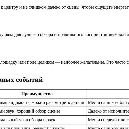
к центру и не слишком далеко от сцены, чтобы ощущать энергет
тру ряда для лучшего обзора и правильного восприятия звуково
площадку или поле целиком — наиболее желательны. Это часто с
азных событий
Преимущества
шая видимость, можно рассмотреть детали
Места слишком близ
ый звук, хороший обзор сцены
Далеко от исполните
мальный угол обзора и звук
Места спереди или с
а вся площадка, баланс близости
Места слишком дале