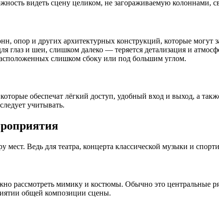
жность видеть сцену целиком, не загораживаемую колоннами, с
онн, опор и других архитектурных конструкций, которые могут з
ля глаз и шеи, слишком далеко — теряется детализация и атмосф
, расположенных слишком сбоку или под большим углом.
которые обеспечат лёгкий доступ, удобный вход и выход, а так
следует учитывать.
ероприятия
 мест. Ведь для театра, концерта классической музыки и спорт
ожно рассмотреть мимику и костюмы. Обычно это центральные р
приятии общей композиции сцены.