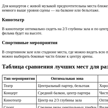
Для концертов с живой музыкой предпочтительны места ближе 
немного выше уровня сцены — на балконе или бельэтаже.
Кинотеатр
В кинотеатре оптимально сидеть на 2/3 глубины зала и по цен
фильма будет на высоте.
Спортивные мероприятия
В спортивном зале или стадионе места, где можно видеть всю 
можно выбирать боковые части ближе к центру арены.
Таблица сравнения лучших мест для р
Тип мероприятия
Оптимальная зона
Театр
Центральный партер, бельэтаж
Хоро
Концерт
Средний балкон, центр партера
Чист
Кинотеатр
Центр на 2/3 глубины зала
Опти
Спорт
Средние ряды центральных трибун
Видн