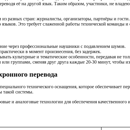
переводя её на другой язык. Таким образом, участники, не вла
 из разных стран: журналисты, организаторы, партнёры и гости
 языков. Это требует слаженной работы технической команды и
ние через профессиональные наушники с подавлением шумов.
практически в момент произнесения, без задержек.
ать культурные и тематические особенности, передавая не тольк
ли группами, сменяя друг друга каждые 20-30 минут, чтобы изб
хронного перевода
ециального технического оснащения, которое обеспечивает пере
ы такой системы.
вые и аналоговые технологии для обеспечения качественного и