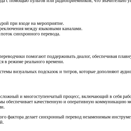
а с помощью пультов или радиоприёмников, что значительно у
рой при входе на мероприятие.
ереключения между языковыми каналами.
поток синхронного перевода.
 переводчики помогают поддерживать диалог, обеспечивая плав
я в режиме реального времени.
истемы визуальных подсказок и титров, которые дополняют ауд
 сложный и многоступенчатый процесс, включающий в себя рабо
емы обеспечивает качественную и оперативную коммуникацию ме
и.
ского фактора делает синхронный перевод незаменимым инстру
й.