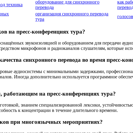
оборудование для синхронного
как ра
од техника
перевода
перево
дных
организация синхронного перевода
голосов
тура
ов на пресс-конференциях тура?
снащённых звукоизоляцией и оборудованием для передачи аудио
осредством микрофонов и радиоканалов слушателям, которые ис
качества синхронного перевода во время пресс-ко
фровые аудиосистемы с минимальными задержками, профессионал
алов. Иногда дополнительно используется программное обеспече
, работающим на пресс-конференциях тура?
отовкой, знанием специализированной лексики, устойчивостью 
собность к концентрации в течение длительного времени.
чиков при многоязычных мероприятиях?