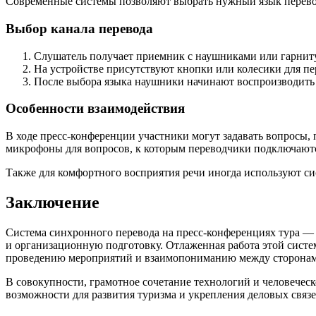
Современные системы позволяют выбрать нужный язык перевод
Выбор канала перевода
Слушатель получает приемник с наушниками или гарниту
На устройстве присутствуют кнопки или колесики для п
После выбора языка наушники начинают воспроизводить 
Особенности взаимодействия
В ходе пресс-конференции участники могут задавать вопросы,
микрофоны для вопросов, к которым переводчики подключаютс
Также для комфортного восприятия речи иногда используют с
Заключение
Система синхронного перевода на пресс-конференциях тура —
и организационную подготовку. Отлаженная работа этой сист
проведению мероприятий и взаимопониманию между сторонам
В совокупности, грамотное сочетание технологий и человече
возможности для развития туризма и укрепления деловых связе