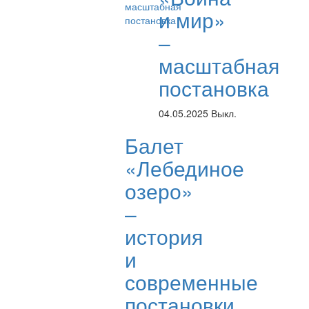
и мир»
–
масштабная
постановка
04.05.2025
Выкл.
Балет
«Лебединое
озеро»
–
история
и
современные
постановки