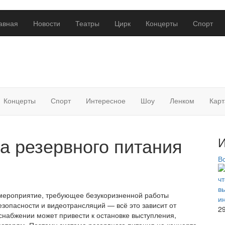
авная
Новости
Театры
Цирк
Концерты
Спорт
Концерты
Спорт
Интересное
Шоу
Ленком
Карт
а резервного питания
И
В
мероприятие, требующее безукоризненной работы
езопасности и видеотрансляций — всё это зависит от
2
снабжении может привести к остановке выступления,