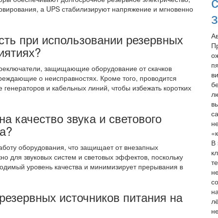
рвирования, а UPS стабилизируют напряжение и мгновенно
сть при использовании резервных
А
П
иятиях?
о
п
ереключатели, защищающие оборудование от скачков
в
реждающие о неисправностях. Кроме того, проводится
б
 генераторов и кабельных линий, чтобы избежать коротких
л
в
с
на качество звука и светового
н
а?
«
В
аботу оборудования, что защищает от внезапных
к
но для звуковых систем и световых эффектов, поскольку
т
ходимый уровень качества и минимизирует прерывания в
н
с
н
резервных источников питания на
л
н