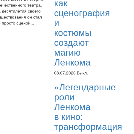
как
ечественного театра.
сценография
а десятилетия своего
уществования он стал
и
 просто сценой...
костюмы
создают
магию
Ленкома
08.07.2026
Выкл.
«Легендарные
роли
Ленкома
в кино:
трансформация