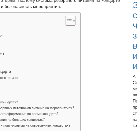
терям. Поэтому система резервного питания на концерте
 и безопасность мероприятия.
с
те
иты
нцерта
А
ного питания
С
м
в
П
 концертах?
п
зервных источников питания на мероприятиях?
ст
ового оформления во время концерта?
н
ания на больших концертах?
ко
тся популярными на современных концертах?