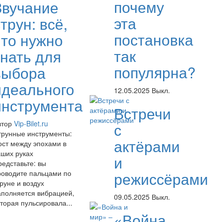
почему
Звучание
эта
трун: всё,
постановка
что нужно
так
знать для
популярна?
выбора
идеального
12.05.2025
Выкл.
инструмента
Встречи
втор
Vip-Bilet.ru
с
трунные инструменты:
актёрами
ост между эпохами в
аших руках
и
редставьте: вы
роводите пальцами по
режиссёрами
руне и воздух
аполняется вибрацией,
09.05.2025
Выкл.
торая пульсировала...
«Война