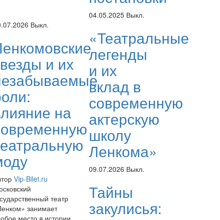
04.05.2025
Выкл.
0.07.2026
Выкл.
«Театральные
Ленкомовские
легенды
звезды и их
и их
незабываемые
вклад в
роли:
современную
влияние на
актерскую
современную
школу
театральную
Ленкома»
моду
09.07.2026
Выкл.
втор
Vip-Bilet.ru
Тайны
осковский
осударственный театр
закулисья:
Ленком» занимает
собое место в истории