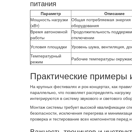
питания
Параметр
Описание
Мощность нагрузки
Общая потребляемая энергия
(кВт)
оборудования
Время автономной
Продолжительность поддержки
работы
отключении
Условия площадки
Уровень шума, вентиляция, до
Температурный
Рабочие температуры окружа
режим
Практические примеры 
На крупных фестивалях и рок-концертах, как прави
параллельно, что позволяет распределять нагрузк
интегрируются в систему звукового и светового об
Монтаж системы требует высокой квалификации сп
безопасности, исключения перегрева и минимизаци
проверка и тестирование всех компонентов перед 
Важность тренингов и инструк