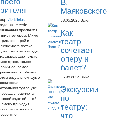
своего
В.
зрителя
Маяковского
втор
Vip-Bilet.ru
08.05.2025
Выкл.
редставьте себе
Как
живлённый проспект в
ятницу вечером. Мимо
театр
итрин, фонарей и
есконечного потока
сочетает
юдей скользят взгляды,
оперу и
ыхватывающие только
амое яркое, самое
балет?
еобычное, самое
кричащее» о событии.
06.05.2025
Выкл.
 этом визуальном шуме
лассическая
Экскурсии
еатральная тумба уже
е всегда справляется
по
о своей задачей — ей
театру:
а смену приходит
ёгкий, мобильный и
что
евероятно