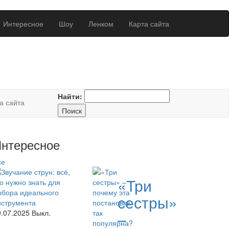
Интересное
Шоу
Ленком
Карта сайта
Найти:
а сайта
нтересное
се
«Три
сестры»
9.07.2025
Выкл.
–