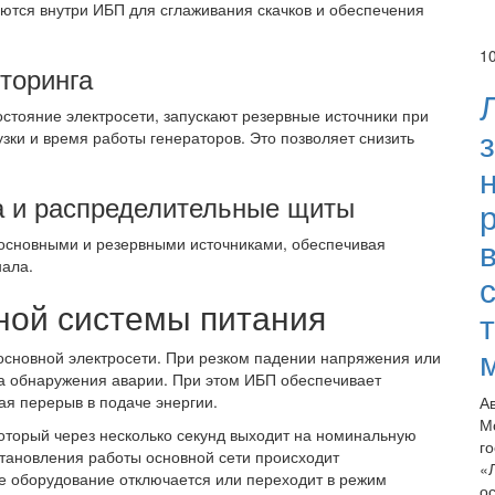
тся внутри ИБП для сглаживания скачков и обеспечения
1
торинга
стояние электросети, запускают резервные источники при
зки и время работы генераторов. Это позволяет снизить
а и распределительные щиты
 основными и резервными источниками, обеспечивая
нала.
ной системы питания
основной электросети. При резком падении напряжения или
а обнаружения аварии. При этом ИБП обеспечивает
я перерыв в подаче энергии.
А
М
оторый через несколько секунд выходит на номинальную
г
становления работы основной сети происходит
«
е оборудование отключается или переходит в режим
о