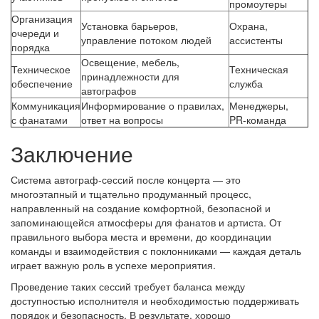
промоутеры
Организация
Установка барьеров,
Охрана,
очереди и
управление потоком людей
ассистенты
порядка
Освещение, мебель,
Техническое
Техническая
принадлежности для
обеспечение
служба
автографов
Коммуникация
Информирование о правилах,
Менеджеры,
с фанатами
ответ на вопросы
PR-команда
Заключение
Система автограф-сессий после концерта — это
многоэтапный и тщательно продуманный процесс,
направленный на создание комфортной, безопасной и
запоминающейся атмосферы для фанатов и артиста. От
правильного выбора места и времени, до координации
команды и взаимодействия с поклонниками — каждая деталь
играет важную роль в успехе мероприятия.
Проведение таких сессий требует баланса между
доступностью исполнителя и необходимостью поддерживать
порядок и безопасность. В результате, хорошо