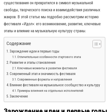
н
существования он превратился в символ музыкальной
а
свободы, творческого поиска и взаимодействия различных
в
жанров. В этой статье мы подробно рассмотрим историю
и
фестиваля «Идол»: его возникновение, развитие, ключевые
г
этапы и влияние на музыкальную культуру страны.
а
ц
Содержание
и
Зарождение идеи и первые годы
ю
Отличительные особенности стартового этапа
Развитие и этапы становления
Ключевые моменты в развитии фестиваля
Современный этап и значимость фестиваля
Современные форматы и направления
Влияние фестиваля на музыкальное сообщество и культуру
Примеры влияния на отдельных исполнителей
Заключение
Зарождение идеи и первые годы