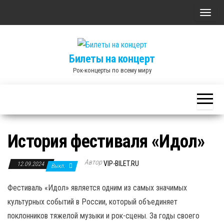
Skip
П
to
о
the
к
content
Билеты на концерт
а
Рок-концерты по всему миру
з
а
т
ь
/
История фестиваля «Идол»
С
к
Автор
VIP-BILET.RU
12.09.2024
Выкл.
р
ы
Фестиваль «Идол» является одним из самых значимых
т
культурных событий в России, который объединяет
ь
поклонников тяжелой музыки и рок-сцены. За годы своего