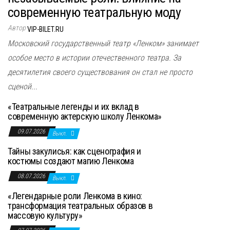
современную театральную моду
Автор
VIP-BILET.RU
Московский государственный театр «Ленком» занимает
особое место в истории отечественного театра. За
десятилетия своего существования он стал не просто
сценой...
«Театральные легенды и их вклад в
современную актерскую школу Ленкома»
09.07.2026
Выкл.
Тайны закулисья: как сценография и
костюмы создают магию Ленкома
08.07.2026
Выкл.
«Легендарные роли Ленкома в кино:
трансформация театральных образов в
массовую культуру»