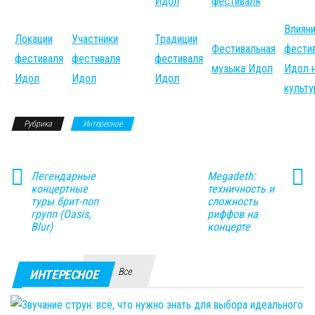
Идол
фестиваля
Влиян
Локации
Участники
Традиции
Фестивальная
фести
фестиваля
фестиваля
фестиваля
музыка Идол
Идол 
Идол
Идол
Идол
культу
Рубрика
Интересное
Легендарные
Megadeth:
концертные
техничность и
туры брит-поп
сложность
групп (Oasis,
риффов на
Blur)
концерте
Все
ИНТЕРЕСНОЕ