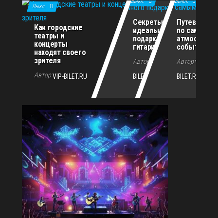
Выкл.
Выкл.
Выкл.
Секреты
Путеводите
Как городские
идеального
по самым
театры и
подарка для
атмосферн
концерты
гитариста
событиям г
находят своего
зрителя
Автор
Автор
VIP-
VIP-
Автор
VIP-BILET.RU
BILET.RU
BILET.RU