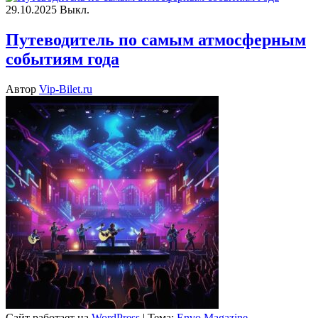
29.10.2025
Выкл.
Путеводитель по самым атмосферным
событиям года
Автор
Vip-Bilet.ru
Сайт работает на
WordPress
|
Тема:
Envo Magazine