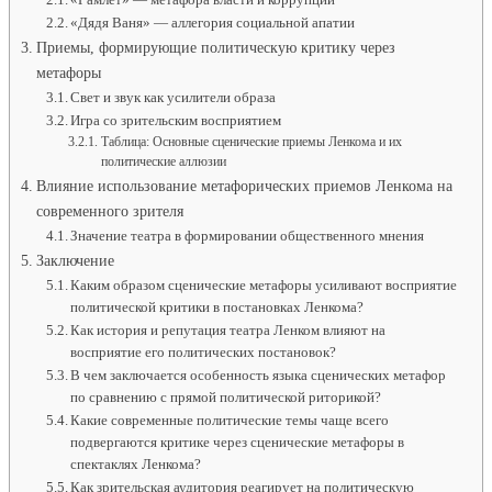
«Дядя Ваня» — аллегория социальной апатии
Приемы, формирующие политическую критику через
метафоры
Свет и звук как усилители образа
Игра со зрительским восприятием
Таблица: Основные сценические приемы Ленкома и их
политические аллюзии
Влияние использование метафорических приемов Ленкома на
современного зрителя
Значение театра в формировании общественного мнения
Заключение
Каким образом сценические метафоры усиливают восприятие
политической критики в постановках Ленкома?
Как история и репутация театра Ленком влияют на
восприятие его политических постановок?
В чем заключается особенность языка сценических метафор
по сравнению с прямой политической риторикой?
Какие современные политические темы чаще всего
подвергаются критике через сценические метафоры в
спектаклях Ленкома?
Как зрительская аудитория реагирует на политическую