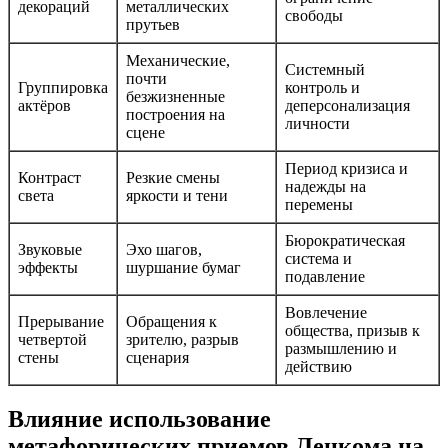
декораций
металлических
свободы
прутьев
Механические,
Системный
почти
Группировка
контроль и
безжизненные
актёров
деперсонализация
построения на
личности
сцене
Период кризиса и
Контраст
Резкие смены
надежды на
света
яркости и тени
перемены
Бюрократическая
Звуковые
Эхо шагов,
система и
эффекты
шуршание бумаг
подавление
Вовлечение
Прерывание
Обращения к
общества, призыв к
четвертой
зрителю, разрыв
размышлению и
стены
сценария
действию
Влияние использование
метафорических приемов Ленкома на