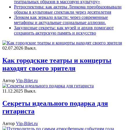
театральных образов в массовую культуру»
Ретроспектива: как актеры Ленкома преобразовывали
образы в культовые спектакли через десятилетия
Ленком как зеркало власти: через современные
метафоры и актуальные социальные аллюзии.
Закулисные секреты: как музей и архив помогают
сохранить актерскую память и искусство
02.07.2026
Выкл.
Как городские театры и концерты
находят своего зрителя
Автор
Vip-Bilet.ru
11.12.2025
Выкл.
Секреты идеального подарка для
гитариста
Автор
Vip-Bilet.ru