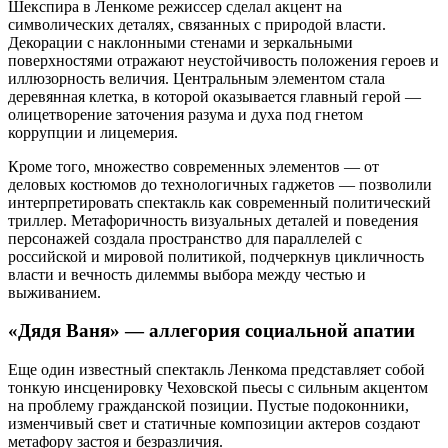
Шекспира в Ленкоме режиссер сделал акцент на
символических деталях, связанных с природой власти.
Декорации с наклонными стенами и зеркальными
поверхностями отражают неустойчивость положения героев и
иллюзорность величия. Центральным элементом стала
деревянная клетка, в которой оказывается главный герой —
олицетворение заточения разума и духа под гнетом
коррупции и лицемерия.
Кроме того, множество современных элементов — от
деловых костюмов до технологичных гаджетов — позволили
интерпретировать спектакль как современный политический
триллер. Метафоричность визуальных деталей и поведения
персонажей создала пространство для параллелей с
российской и мировой политикой, подчеркнув цикличность
власти и вечность дилеммы выбора между честью и
выживанием.
«Дядя Ваня» — аллегория социальной апатии
Еще один известный спектакль Ленкома представляет собой
тонкую инсценировку Чеховской пьесы с сильным акцентом
на проблему гражданской позиции. Пустые подоконники,
изменчивый свет и статичные композиции актеров создают
метафору застоя и безразличия.