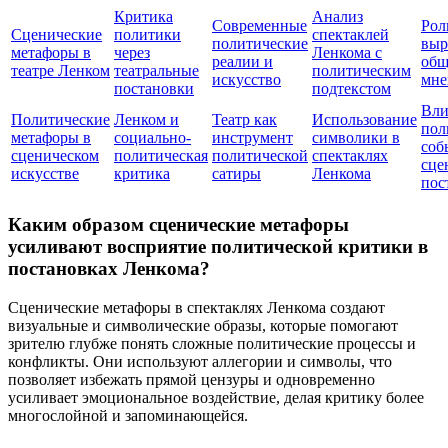
Критика
Анализ
Современные
Рол
Сценические
политики
спектаклей
политические
выр
метафоры в
через
Ленкома с
реалии и
общ
театре Ленком
театральные
политическим
искусство
мне
постановки
подтекстом
Вли
Политические
Ленком и
Театр как
Использование
пол
метафоры в
социально-
инструмент
символики в
соб
сценическом
политическая
политической
спектаклях
сце
искусстве
критика
сатиры
Ленкома
пос
Каким образом сценические метафоры
усиливают восприятие политической критики в
постановках Ленкома?
Сценические метафоры в спектаклях Ленкома создают
визуальные и символические образы, которые помогают
зрителю глубже понять сложные политические процессы и
конфликты. Они используют аллегории и символы, что
позволяет избежать прямой цензуры и одновременно
усиливает эмоциональное воздействие, делая критику более
многослойной и запоминающейся.