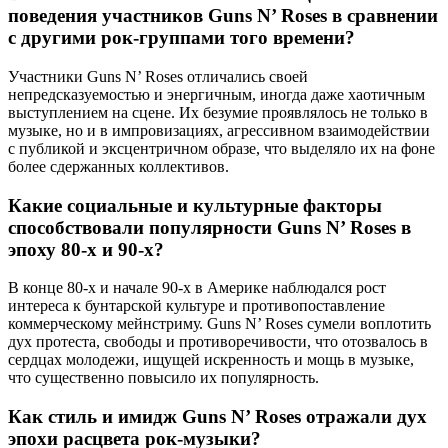
поведения участников Guns N’ Roses в сравнении
с другими рок-группами того времени?
Участники Guns N’ Roses отличались своей
непредсказуемостью и энергичным, иногда даже хаотичным
выступлением на сцене. Их безумие проявлялось не только в
музыке, но и в импровизациях, агрессивном взаимодействии
с публикой и эксцентричном образе, что выделяло их на фоне
более сдержанных коллективов.
Какие социальные и культурные факторы
способствовали популярности Guns N’ Roses в
эпоху 80-х и 90-х?
В конце 80-х и начале 90-х в Америке наблюдался рост
интереса к бунтарской культуре и противопоставление
коммерческому мейнстриму. Guns N’ Roses сумели воплотить
дух протеста, свободы и противоречивости, что отозвалось в
сердцах молодежи, ищущей искренность и мощь в музыке,
что существенно повысило их популярность.
Как стиль и имидж Guns N’ Roses отражали дух
эпохи расцвета рок-музыки?