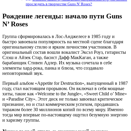
проследить в творчестве Guns N’ Roses?
Рождение легенды: начало пути Guns
N’ Roses
Группа сформировалась в Лос-Анджелесе в 1985 году и
быстро завоевала популярность на местной сцене благодаря
оригинальному стилю и ярким личностям участников. В
оригинальный состав вошли вокалист Эксэл Роуз, гитаристы
Слэш и Айзек Стар, басист Дафф МакКаган, а также
барабанщик Стивен Адлер. Их музыка сочетала в себе
элементы хард-рока, панка и блюза, что создавало
неповторимый звук.
Первый альбом «Appetite for Destruction», выпущенный в 1987
году, стал настоящим прорывом. Он включал в себя мощные
хиты, такие как «Welcome to the Jungle», «Sweet Child o’ Mine»
и «Paradise City». Этот диск не только завоевал критическое
признание, но и стал коммерческим успехом, продавшись
тиражом более 30 миллионов копий по всему миру. Именно
тогда мир впервые по-настоящему ощутил безумную энергию
и харизму группы.