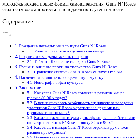
молодёжь искала новые формы самовыражения, Guns N’ Roses
стали символом протеста и неподдельной аутентичности.
Содержание
Рождение легенды: начало пути Guns N’ Roses
Уникальный стиль и сценический имидж
Безумие и скандалы: жизнь на грани
Таблица: Ключевые скандалы Guns N’ Roses
Гранж и влияние эпохи на творчество Guns N’ Roses
Сравнение стилей: Guns N’ Roses vs. клубы гранжа
Наследие и влияние на современную музыку
Ионография и фан-культура
Заключение
Как успех Guns N’ Roses повлиял на развитие жанра
гранж в 80-90-х годах?
В чем заключалась особенность сценического поведения
участников Guns N’ Roses в сравнении с другими рок-
группами того времени?
Какие социальные и культурные факторы способствовали
популярности Guns N’ Roses в эпоху 80-х и 90-х?
Как стиль и имидж Guns N’ Roses отражали дух эпохи
расцвета рок-музыки?
Влияние каких музыкальных направлений и групп можно