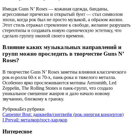
Имидж Guns N’ Roses — кожаная одежда, банданы,
агрессивные прически и открытый бунт — стал символом
эпохи, когда рок был не просто музыкой, а образом жизни.
Этот стиль отражал стремление к свободе, желание разрушать
стереотипы и создавать новую сценическую эстетику, что
сделало группу иконой своего времени.
Влияние каких музыкальных направлений и
групп можно проследить в творчестве Guns N’
Roses?
В творчестве Guns N’ Roses заметны влияния классического
рок-н-ролла 60-х и 70-х, панк-рока и тяжелого металла.
Особенно ярко прослеживаются мотивы Aerosmith, Led
Zeppelin, The Rolling Stones и панк-групп, что создало
уникальное смешение жанров и дало начало новому
звучанию, близкому к гранжу.
Рубрика
Без рубрики
Carpenter Brut: дарквейв/синтвейв (рок-энергия концертов)
I Prevail: металкор/пост-хардкор
Интересное