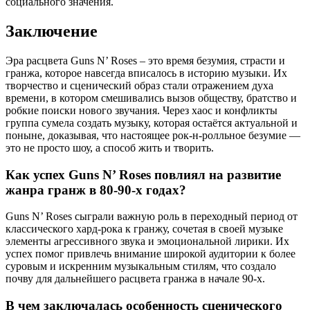
социального значения.
Заключение
Эра расцвета Guns N’ Roses – это время безумия, страсти и
гранжа, которое навсегда вписалось в историю музыки. Их
творчество и сценический образ стали отражением духа
времени, в котором смешивались вызов обществу, братство и
робкие поиски нового звучания. Через хаос и конфликты
группа сумела создать музыку, которая остаётся актуальной и
поныне, доказывая, что настоящее рок-н-ролльное безумие —
это не просто шоу, а способ жить и творить.
Как успех Guns N’ Roses повлиял на развитие
жанра гранж в 80-90-х годах?
Guns N’ Roses сыграли важную роль в переходный период от
классического хард-рока к гранжу, сочетая в своей музыке
элементы агрессивного звука и эмоциональной лирики. Их
успех помог привлечь внимание широкой аудитории к более
суровым и искренним музыкальным стилям, что создало
почву для дальнейшего расцвета гранжа в начале 90-х.
В чем заключалась особенность сценического