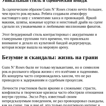
Уникальный стиль и сценический имидж
За сценическим образом Guns N’ Roses стояло нечто большее,
чем просто рок-музыка. Ребята создавали атмосферу
настоящего шоу с элементами хаоса и провокаций. Яркий
макияж, шляпы, кожаные куртки и неистовый драйв на сцене
сделали их узнаваемыми и любимыми миллионами фанатов.
Этот безудержный стиль контрастировал с аккуратными и
гламурными группами того времени, что привлекало
внимание и делало их культовой бандой андерграунда,
которая вскоре вышла на мировую арену.
Безумие и скандалы: жизнь на грани
Guns N’ Roses были не только музыкантами, но и символом
рок-н-ролльного образа жизни с его взлётами и падениями.
Их концерты часто сопровождались хаосом, что не раз
приводило к задержаниям и судебным процессам.
Личности участников были яркими и сложными: страсти,
конфликты и творческие кризисы часто обостряли отношения
внутри группы. Эксэл Роуз, известный своим
непредсказуемым поведением, не раз провоцировал скандалы,
как на сцене, так и вне её, что только подогревало интерес к