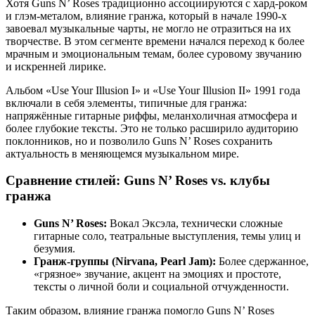
Хотя Guns N’ Roses традиционно ассоциируются с хард-роком
и глэм-металом, влияние гранжа, который в начале 1990-х
завоевал музыкальные чарты, не могло не отразиться на их
творчестве. В этом сегменте времени начался переход к более
мрачным и эмоциональным темам, более суровому звучанию
и искренней лирике.
Альбом «Use Your Illusion I» и «Use Your Illusion II» 1991 года
включали в себя элементы, типичные для гранжа:
напряжённые гитарные риффы, меланхоличная атмосфера и
более глубокие тексты. Это не только расширило аудиторию
поклонников, но и позволило Guns N’ Roses сохранить
актуальность в меняющемся музыкальном мире.
Сравнение стилей: Guns N’ Roses vs. клубы
гранжа
Guns N’ Roses:
Вокал Эксэла, технически сложные
гитарные соло, театральные выступления, темы улиц и
безумия.
Гранж-группы (Nirvana, Pearl Jam):
Более сдержанное,
«грязное» звучание, акцент на эмоциях и простоте,
тексты о личной боли и социальной отчужденности.
Таким образом, влияние гранжа помогло Guns N’ Roses