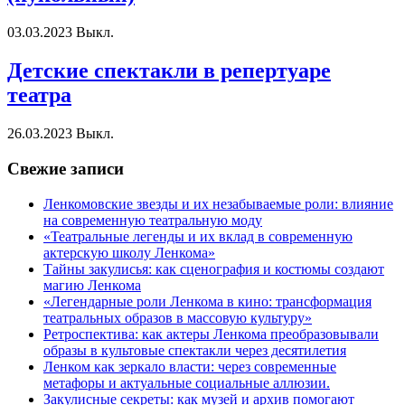
03.03.2023
Выкл.
Детские спектакли в репертуаре
театра
26.03.2023
Выкл.
Свежие записи
Ленкомовские звезды и их незабываемые роли: влияние
на современную театральную моду
«Театральные легенды и их вклад в современную
актерскую школу Ленкома»
Тайны закулисья: как сценография и костюмы создают
магию Ленкома
«Легендарные роли Ленкома в кино: трансформация
театральных образов в массовую культуру»
Ретроспектива: как актеры Ленкома преобразовывали
образы в культовые спектакли через десятилетия
Ленком как зеркало власти: через современные
метафоры и актуальные социальные аллюзии.
Закулисные секреты: как музей и архив помогают