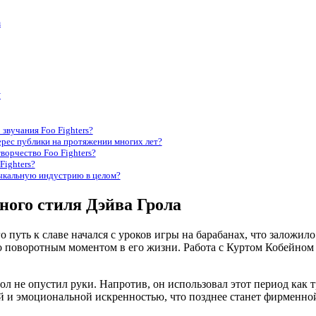
а
у
звучания Foo Fighters?
ерес публики на протяжении многих лет?
ворчество Foo Fighters?
Fighters?
зыкальную индустрию в целом?
ного стиля Дэйва Грола
путь к славе начался с уроков игры на барабанах, что заложило
ло поворотным моментом в его жизни. Работа с Куртом Кобейном
ол не опустил руки. Напротив, он использовал этот период как 
й и эмоциональной искренностью, что позднее станет фирменной 