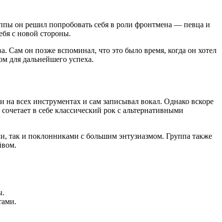
руппы он решил попробовать себя в роли фронтмена — певца и
ебя с новой стороны.
. Сам он позже вспоминал, что это было время, когда он хотел
ом для дальнейшего успеха.
и на всех инструментах и сам записывал вокал. Однако вскоре
 сочетает в себе классический рок с альтернативными
ми, так и поклонниками с большим энтузиазмом. Группа также
йвом.
ы.
тами.