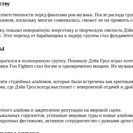
ству
во ответственности перед фанатами рок-музыки. После распада г
ызовом, поскольку многие сомневались, сможет ли он проявить с
у, показал невероятную энергетику и творческую смелость Дэйва
. Этот переход от барабанщика к лидеру группы стал фундамент
пы
евратился в полноценную группу. Поначалу Дэйв Грол играл почт
вук Foo Fighters стал богаче и одновременно мощнее. Их музыка
есяти студийных альбомов, которые были встречены как критика
и, где Дэйв Грол всегда выступает с невероятной отдачей и дра
ного альбома и закрепление репутации на мировой сцене.
ыкальных горизонтов, успешные мировые туры и новые альбом
в крупных фестивалях, активное сотрудничество с разными артис