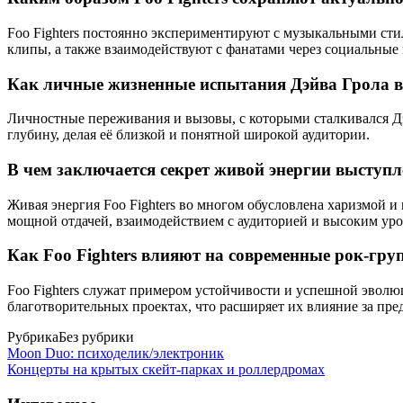
Foo Fighters постоянно экспериментируют с музыкальными ст
клипы, а также взаимодействуют с фанатами через социальные
Как личные жизненные испытания Дэйва Грола вл
Личностные переживания и вызовы, с которыми сталкивался Дэй
глубину, делая её близкой и понятной широкой аудитории.
В чем заключается секрет живой энергии выступле
Живая энергия Foo Fighters во многом обусловлена харизмой и
мощной отдачей, взаимодействием с аудиторией и высоким ур
Как Foo Fighters влияют на современные рок-гр
Foo Fighters служат примером устойчивости и успешной эволю
благотворительных проектах, что расширяет их влияние за пр
Рубрика
Без рубрики
Moon Duo: психоделик/электроник
Концерты на крытых скейт-парках и роллердромах