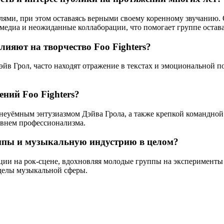
илями, при этом оставаясь верными своему коренному звучанию
 медиа и неожиданные коллаборации, что помогает группе остав
ияют на творчество Foo Fighters?
в Грол, часто находят отражение в текстах и эмоциональной под
ний Foo Fighters?
 неуёмным энтузиазмом Дэйва Грола, а также крепкой командной
овнем профессионализма.
уппы и музыкальную индустрию в целом?
ции на рок-сцене, вдохновляя молодые группы на эксперименты 
еделы музыкальной сферы.