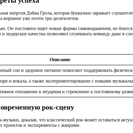
креты успеха
ьная энергия Дэйва Грола, которая буквально заражает слушател
а вершине уже почти три десятилетия.
тью. Он постоянно ищет новые формы самовыражения, не боится
 и лидерские качества позволяют сплачивать команду даже в с
Описание
енный сон и здоровое питание помогают поддерживать физичес
таре и вокала, а также экспериментирование с новыми музыкал
тивное отношение к неудачам и стремление к постоянному разв
 современную рок-сцену
рок-музыки, доказав, что классический рок может оставаться ак
х проектов и эксперименты с жанрами.