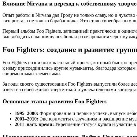
Влияние Nirvana и переход к собственному творче
Опыт работы в Nirvana дал Гролу не только славу, но и чувст
гитариста, а не только барабанщика. Это стало своеобразным в
Первый альбом Foo Fighters, записанный практически в одиночк
высвободить накопившуюся боль и разочарования через музыку
Foo Fighters: создание и развитие груп
Foo Fighters возникли как сольный проект, который быстро пр
к нему присоединились другие музыканты, благодаря которым з
современными элементами.
За годы своего существования Foo Fighters выпустили более д
известна своей живой энергетикой и увлекательными концертам
Основные этапы развития Foo Fighters
1995–2000:
Формирование и первые успехи, выпуск дебют
2001–2010:
Эксперименты с звучанием и расширение муз
2011–наст. время:
Укрепление статуса культа и участие 