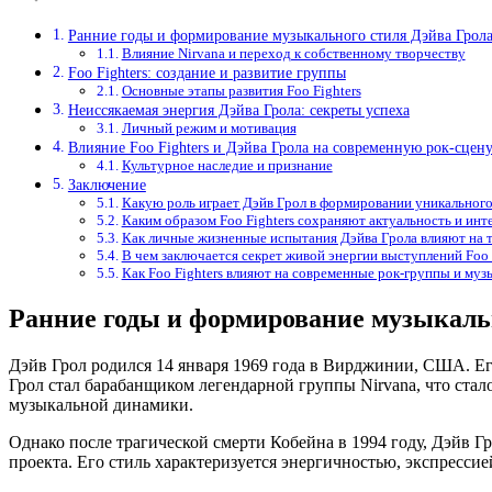
Ранние годы и формирование музыкального стиля Дэйва Грол
Влияние Nirvana и переход к собственному творчеству
Foo Fighters: создание и развитие группы
Основные этапы развития Foo Fighters
Неиссякаемая энергия Дэйва Грола: секреты успеха
Личный режим и мотивация
Влияние Foo Fighters и Дэйва Грола на современную рок-сцен
Культурное наследие и признание
Заключение
Какую роль играет Дэйв Грол в формировании уникального 
Каким образом Foo Fighters сохраняют актуальность и инт
Как личные жизненные испытания Дэйва Грола влияют на т
В чем заключается секрет живой энергии выступлений Foo 
Как Foo Fighters влияют на современные рок-группы и му
Ранние годы и формирование музыкаль
Дэйв Грол родился 14 января 1969 года в Вирджинии, США. Его 
Грол стал барабанщиком легендарной группы Nirvana, что ста
музыкальной динамики.
Однако после трагической смерти Кобейна в 1994 году, Дэйв Гр
проекта. Его стиль характеризуется энергичностью, экспрессие