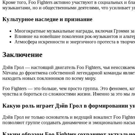
Кроме того, Foo Fighters активно участвуют в социальных и б
музыкантами, но и общественными деятелями, что усиливает ув
Культурное наследие и признание
Многократные музыкальные награды, включая Грэмми за 
Влияние на новейшие поколения рок-музыкантов и альте
Атмосфера искренности и энергичного протеста в творчес
Заключение
Дэйв Грол — настоящий двигатель Foo Fighters, чья неиссякае
Nirvana до фронтмена собственной легендарной команды являетс
находить новых поклонников по всему миру.
Foo Fighters — это больше, чем просто группа. Это феномен,
чувства и бороться со сложностями жизни. Именно за это мы л
Какую роль играет Дэйв Грол в формировании ун
Дэйв Грол не только основатель и ведущий вокалист Foo Fighte
позволяют группе создавать динамичное и эмоционально насыщ
Каким образом Foo Fighters сохраняют актуально