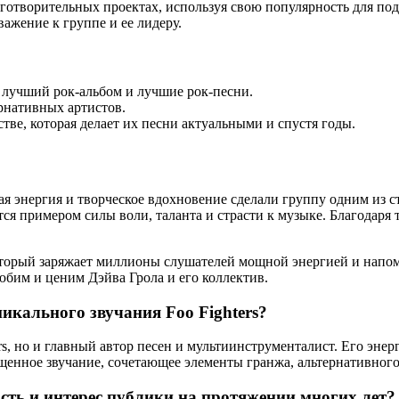
лаготворительных проектах, используя свою популярность для по
ажение к группе и ее лидеру.
лучший рок-альбом и лучшие рок-песни.
рнативных артистов.
тве, которая делает их песни актуальными и спустя годы.
мая энергия и творческое вдохновение сделали группу одним из 
я примером силы воли, таланта и страсти к музыке. Благодаря т
 который заряжает миллионы слушателей мощной энергией и напо
юбим и ценим Дэйва Грола и его коллектив.
икального звучания Foo Fighters?
rs, но и главный автор песен и мультиинструменталист. Его энер
енное звучание, сочетающее элементы гранжа, альтернативного 
сть и интерес публики на протяжении многих лет?