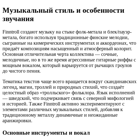
Музыкальный стиль и особенности
звучания
Finntroll создают музыку на стыке фолк-метала и блек/пауэр-
метала, богато используя традиционные финские мелодии,
сыгранные на кимерических инструментах и аккордеонах, что
придаёт композициям насыщенный и атмосферный колорит.
Основная отличительная черта коллектива — сочные,
мелодичные, но в то же время агрессивные гитарные риффы с
мощным вокалом, который варьируется от рычащих гроулов
до чистого пения.
Тематика текстов чаще всего вращается вокруг скандинавских
легенд, магии, троллей и природных стихий, что создаёт
целостный образ «тролльского» фольклора. Язык исполнений
— шведский, что подчеркивает связь с северной мифологией
и историей. Также Finntroll активно экспериментируют с
элементами различных музыкальных стилей, добавляя к
традиционному металлу динамичные и неожиданные
аранжировки.
Основные инструменты и вокал