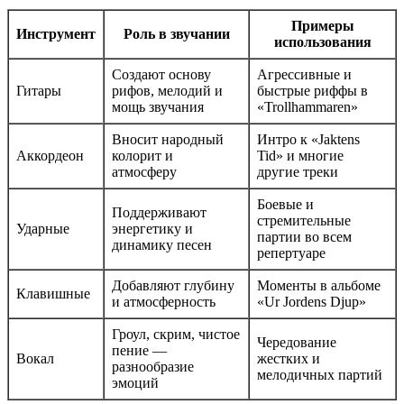
Примеры
Инструмент
Роль в звучании
использования
Создают основу
Агрессивные и
Гитары
рифов, мелодий и
быстрые риффы в
мощь звучания
«Trollhammaren»
Вносит народный
Интро к «Jaktens
Аккордеон
колорит и
Tid» и многие
атмосферу
другие треки
Боевые и
Поддерживают
стремительные
Ударные
энергетику и
партии во всем
динамику песен
репертуаре
Добавляют глубину
Моменты в альбоме
Клавишные
и атмосферность
«Ur Jordens Djup»
Гроул, скрим, чистое
Чередование
пение —
Вокал
жестких и
разнообразие
мелодичных партий
эмоций