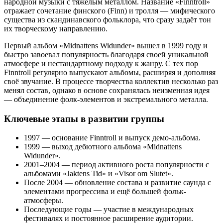
народной музыки с тяжёлым металлом. Название «Finntroll»
отражает сочетание финского (Finn) и тролля — мифического
существа из скандинавского фольклора, что сразу задаёт тон
их творческому направлению.
Первый альбом «Midnattens Widunder» вышел в 1999 году и
быстро завоевал популярность благодаря своей уникальной
атмосфере и нестандартному подходу к жанру. С тех пор
Finntroll регулярно выпускают альбомы, расширяя и дополняя
своё звучание. В процессе творчества коллектив несколько раз
менял состав, однако в основе сохранялась неизменная идея
— объединение фолк-элементов и экстремального металла.
Ключевые этапы в развитии группы
1997 — основание Finntroll и выпуск демо-альбома.
1999 — выход дебютного альбома «Midnattens
Widunder».
2001–2004 — период активного роста популярности с
альбомами «Jaktens Tid» и «Visor om Slutet».
После 2004 — обновление состава и развитие саунда с
элементами прогрессива и ещё большей фольк-
атмосферы.
Последующие годы — участие в международных
фестивалях и постоянное расширение аудитории.