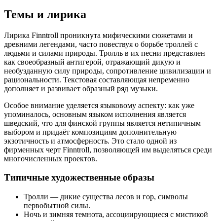
Темы и лирика
Лирика Finntroll проникнута мифическими сюжетами и
древними легендами, часто повествуя о борьбе троллей с
людьми и силами природы. Тролль в их песни представлен
как своеобразный антигерой, отражающий дикую и
необузданную силу природы, сопротивление цивилизации и
рациональности. Текстовая составляющая непременно
дополняет и развивает образный ряд музыки.
Особое внимание уделяется языковому аспекту: как уже
упоминалось, основным языком исполнения является
шведский, что для финской группы является нетипичным
выбором и придаёт композициям дополнительную
экзотичность и атмосферность. Это стало одной из
фирменных черт Finntroll, позволяющей им выделяться среди
многочисленных проектов.
Типичные художественные образы
Тролли — дикие существа лесов и гор, символы
первобытной силы.
Ночь и зимняя темнота, ассоциирующиеся с мистикой