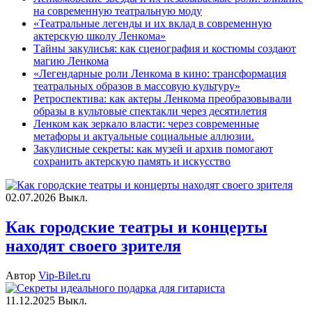
на современную театральную моду
«Театральные легенды и их вклад в современную
актерскую школу Ленкома»
Тайны закулисья: как сценография и костюмы создают
магию Ленкома
«Легендарные роли Ленкома в кино: трансформация
театральных образов в массовую культуру»
Ретроспектива: как актеры Ленкома преобразовывали
образы в культовые спектакли через десятилетия
Ленком как зеркало власти: через современные
метафоры и актуальные социальные аллюзии.
Закулисные секреты: как музей и архив помогают
сохранить актерскую память и искусство
02.07.2026
Выкл.
Как городские театры и концерты
находят своего зрителя
Автор
Vip-Bilet.ru
11.12.2025
Выкл.