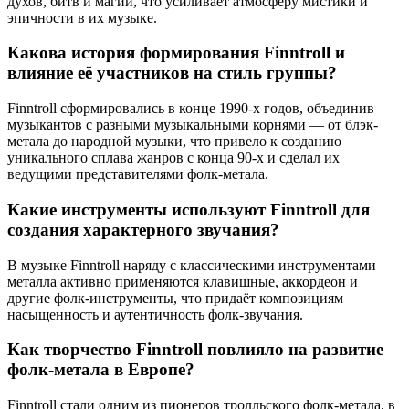
духов, битв и магии, что усиливает атмосферу мистики и
эпичности в их музыке.
Какова история формирования Finntroll и
влияние её участников на стиль группы?
Finntroll сформировались в конце 1990-х годов, объединив
музыкантов с разными музыкальными корнями — от блэк-
метала до народной музыки, что привело к созданию
уникального сплава жанров с конца 90-х и сделал их
ведущими представителями фолк-метала.
Какие инструменты используют Finntroll для
создания характерного звучания?
В музыке Finntroll наряду с классическими инструментами
металла активно применяются клавишные, аккордеон и
другие фолк-инструменты, что придаёт композициям
насыщенность и аутентичность фолк-звучания.
Как творчество Finntroll повлияло на развитие
фолк-метала в Европе?
Finntroll стали одним из пионеров тролльского фолк-метала, в