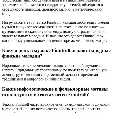
Тролльский мир, созданный ими в музыке, по-прежнему
занимает особое место в сердцах слушателей, объединяя в
себе дикость природы, древнюю магию и металлическую
мощь.
Погружаясь в творчество Finntroll, каждый любитель тяжёлой
музыки получает возможность испытать нечто большее —
путешествие в сказочную легенду, полную страсти, силы и
увлекательных мелодий. И именно это делает Finntroll по-
настоящему уникальными и неповторимыми в своем жанре.
Какую роль в музыке Finntroll играют народные
финские мелодии?
Народные финские мелодии являются основой звучания
Finntroll, придавая их тролльскому фолк-металу уникальную
атмосферу и связывая современный металл с древними
традициями и мифологией Финляндии.
Какие мифологические и фольклорные мотивы
используются в текстах песен Finntroll?
Тексты Finntroll часто вдохновлены скандинавской и финской
мифологией, в них встречаются образы троллей, лесных