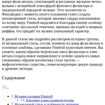
жанре фолк-метала, сочетающий агрессивное звучание метал-
музыки с волшебной атмосферой финского фольклора и
традиционной народной музыки. Этот коллектив из
Финляндии с момента своего основания сумел создать
неповторимый стиль, который завоевал сердца поклонников
по всему миру. Finntroll выделяется благодаря своему особому
сочетанию тролльской тематики, мрачных мелодий и мощных
риффов, что придаёт их музыке уникальный характер.
В данной статье мы подробно рассмотрим историю группы,
её музыкальный стиль, состав, влияние на жанр фолк-метала и
основные альбомы, сделавшие Finntroll культовым именем. Вы
узнаете, каким образом творческая смесь фольклора и хэви-
метала создала новое направление и почему одним из самых
узнаваемых образов коллектива стали тролли —
мифологические существа, символизирующие дикую природу
и древние легенды.
Содержание
История создания Finntroll
Ключевые этапы в развитии группы
Музыкальный стиль и особенности звучания