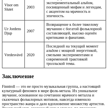
экспериментальный альбом,
Visor om
2003
посвященный мифам и легендам,
Slutet
с акцентом на мрачность и
эпичность.
Возвращение к более тяжелому
Ur Jordens
звучанию с богатой фольклорной
2007
Djup
составляющей, высоко оценён
критиками и фанатами.
Последний на текущий момент
альбом с мощной энергетикой,
Vredesvävd
2020
смелыми экспериментами и
современной трактовкой
тролльской темы.
Заключение
Finntroll — это не просто музыкальная группа, а настоящий
культурный феномен в мире фолк-метала. Их уникальное
звучание, основанное на сочетании мрачного металла и
сказочных фольклорных мотивов, навсегда изменило
пространство жанра и дало вдохновение множеству артистов.