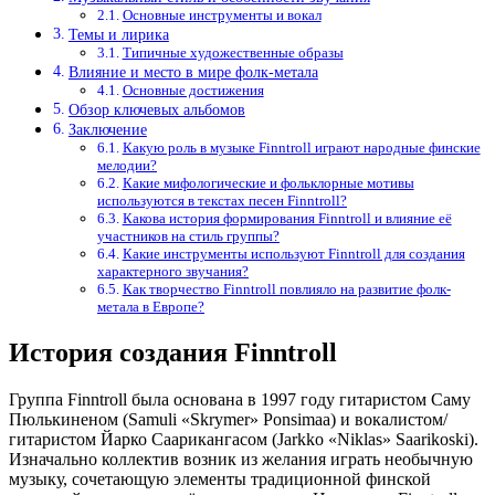
Основные инструменты и вокал
Темы и лирика
Типичные художественные образы
Влияние и место в мире фолк-метала
Основные достижения
Обзор ключевых альбомов
Заключение
Какую роль в музыке Finntroll играют народные финские
мелодии?
Какие мифологические и фольклорные мотивы
используются в текстах песен Finntroll?
Какова история формирования Finntroll и влияние её
участников на стиль группы?
Какие инструменты используют Finntroll для создания
характерного звучания?
Как творчество Finntroll повлияло на развитие фолк-
метала в Европе?
История создания Finntroll
Группа Finntroll была основана в 1997 году гитаристом Саму
Пюлькиненом (Samuli «Skrymer» Ponsimaa) и вокалистом/
гитаристом Йарко Саарикангасом (Jarkko «Niklas» Saarikoski).
Изначально коллектив возник из желания играть необычную
музыку, сочетающую элементы традиционной финской