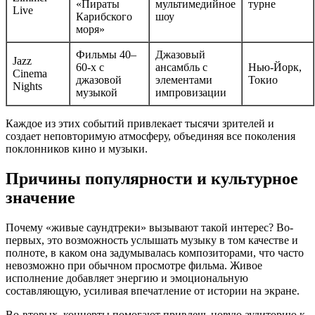
«Пираты
мультимедийное
турне
Live
Карибского
шоу
моря»
Фильмы 40–
Джазовый
Jazz
60-х с
ансамбль с
Нью-Йорк,
Cinema
джазовой
элементами
Токио
Nights
музыкой
импровизации
Каждое из этих событий привлекает тысячи зрителей и
создает неповторимую атмосферу, объединяя все поколения
поклонников кино и музыки.
Причины популярности и культурное
значение
Почему «живые саундтреки» вызывают такой интерес? Во-
первых, это возможность услышать музыку в том качестве и
полноте, в каком она задумывалась композиторами, что часто
невозможно при обычном просмотре фильма. Живое
исполнение добавляет энергию и эмоциональную
составляющую, усиливая впечатление от истории на экране.
Во-вторых, концерты помогают привлечь новую аудиторию к