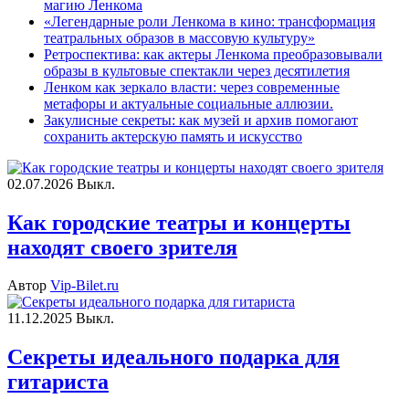
магию Ленкома
«Легендарные роли Ленкома в кино: трансформация
театральных образов в массовую культуру»
Ретроспектива: как актеры Ленкома преобразовывали
образы в культовые спектакли через десятилетия
Ленком как зеркало власти: через современные
метафоры и актуальные социальные аллюзии.
Закулисные секреты: как музей и архив помогают
сохранить актерскую память и искусство
02.07.2026
Выкл.
Как городские театры и концерты
находят своего зрителя
Автор
Vip-Bilet.ru
11.12.2025
Выкл.
Секреты идеального подарка для
гитариста