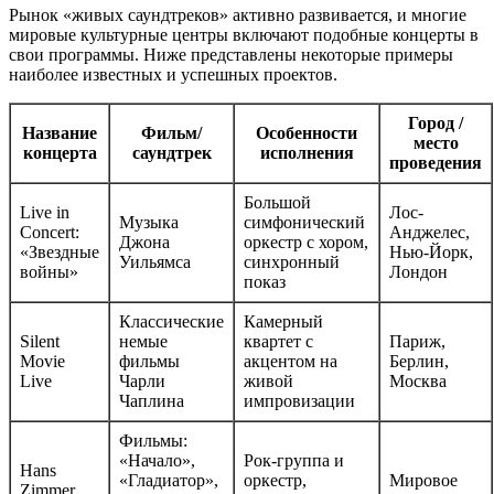
Рынок «живых саундтреков» активно развивается, и многие
мировые культурные центры включают подобные концерты в
свои программы. Ниже представлены некоторые примеры
наиболее известных и успешных проектов.
Город /
Название
Фильм/
Особенности
место
концерта
саундтрек
исполнения
проведения
Большой
Live in
Лос-
Музыка
симфонический
Concert:
Анджелес,
Джона
оркестр с хором,
«Звездные
Нью-Йорк,
Уильямса
синхронный
войны»
Лондон
показ
Классические
Камерный
Silent
немые
квартет с
Париж,
Movie
фильмы
акцентом на
Берлин,
Live
Чарли
живой
Москва
Чаплина
импровизации
Фильмы:
«Начало»,
Рок-группа и
Hans
«Гладиатор»,
оркестр,
Мировое
Zimmer