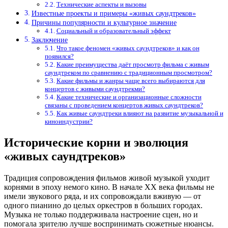
Технические аспекты и вызовы
Известные проекты и примеры «живых саундтреков»
Причины популярности и культурное значение
Социальный и образовательный эффект
Заключение
Что такое феномен «живых саундтреков» и как он
появился?
Какие преимущества даёт просмотр фильма с живым
саундтреком по сравнению с традиционным просмотром?
Какие фильмы и жанры чаще всего выбираются для
концертов с живыми саундтрекми?
Какие технические и организационные сложности
связаны с проведением концертов живых саундтреков?
Как живые саундтреки влияют на развитие музыкальной и
киноиндустрии?
Исторические корни и эволюция
«живых саундтреков»
Традиция сопровождения фильмов живой музыкой уходит
корнями в эпоху немого кино. В начале XX века фильмы не
имели звукового ряда, и их сопровождали вживую — от
одного пианино до целых оркестров в больших городах.
Музыка не только поддерживала настроение сцен, но и
помогала зрителю лучше воспринимать сюжетные нюансы.