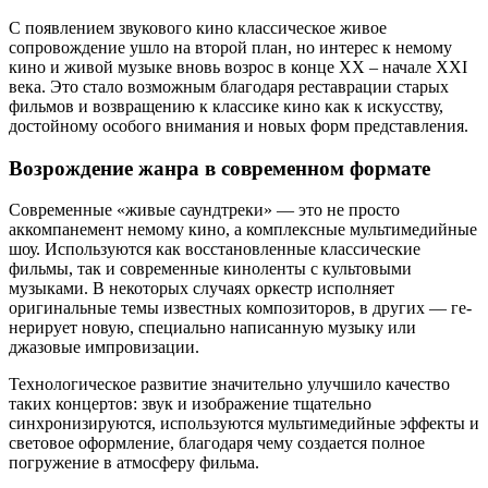
С появлением звукового кино классическое живое
сопровождение ушло на второй план, но интерес к немому
кино и живой музыке вновь возрос в конце XX – начале XXI
века. Это стало возможным благодаря реставрации старых
фильмов и возвращению к классике кино как к искусству,
достойному особого внимания и новых форм представления.
Возрождение жанра в современном формате
Современные «живые саундтреки» — это не просто
аккомпанемент немому кино, а комплексные мультимедийные
шоу. Используются как восстановленные классические
фильмы, так и современные киноленты с культовыми
музыками. В некоторых случаях оркестр исполняет
оригинальные темы известных композиторов, в других — ге­
не­ри­ру­ет новую, специально написанную музыку или
джазовые импровизации.
Технологическое развитие значительно улучшило качество
таких концертов: звук и изображение тщательно
синхронизируются, используются мультимедийные эффекты и
световое оформление, благодаря чему создается полное
погружение в атмосферу фильма.