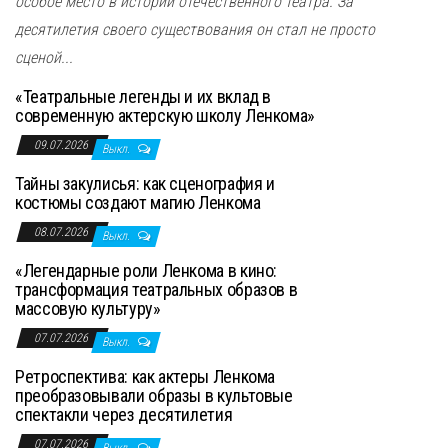
особое место в истории отечественного театра. За
десятилетия своего существования он стал не просто
сценой...
«Театральные легенды и их вклад в
современную актерскую школу Ленкома»
09.07.2026
Выкл.
Тайны закулисья: как сценография и
костюмы создают магию Ленкома
08.07.2026
Выкл.
«Легендарные роли Ленкома в кино:
трансформация театральных образов в
массовую культуру»
07.07.2026
Выкл.
Ретроспектива: как актеры Ленкома
преобразовывали образы в культовые
спектакли через десятилетия
07.07.2026
Выкл.