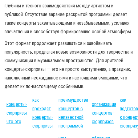
глубины и тесного взаимодействия между артистом и
публикой. Отсутствие заранее раскрытой программы делает
такие концерты захватывающими и незабываемыми, усиливая
впечатления и способствуя формированию особой атмосферы.
Этот формат продолжает развиваться и завоёвывать
популярность, предлагая новые возможности для творчества и
коммуникации в музыкальном пространстве. Для зрителей
концерты-сюрпризы — это не просто выступления, а праздник,
наполненный неожиданностями и настоящими эмоциями, что
делает их по-настоящему особенными.
как
преимущества
как
концерты-
организация
проходят
концертов с
подготов
сюрпризы
концертов-
концерты-
неизвестной
к концер
что это
сюрпризов
сюрпризы
программой
сюрприз