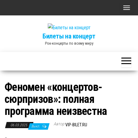
Skip
П
to
о
the
к
content
Билеты на концерт
а
Рок-концерты по всему миру
з
а
т
ь
/
Феномен «концертов-
С
сюрпризов»: полная
к
р
программа неизвестна
ы
т
Автор
VIP-BILET.RU
06.03.2025
Выкл.
ь