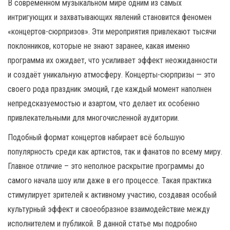
н
В современном музыкальном мире одним из самых
а
интригующих и захватывающих явлений становится феномен
в
«концертов-сюрпризов». Эти мероприятия привлекают тысячи
и
поклонников, которые не знают заранее, какая именно
г
программа их ожидает, что усиливает эффект неожиданности
а
и создаёт уникальную атмосферу. Концерты-сюрпризы — это
ц
своего рода праздник эмоций, где каждый момент наполнен
и
непредсказуемостью и азартом, что делает их особенно
ю
привлекательными для многочисленной аудитории.
Подобный формат концертов набирает всё большую
популярность среди как артистов, так и фанатов по всему миру.
Главное отличие – это неполное раскрытие программы до
самого начала шоу или даже в его процессе. Такая практика
стимулирует зрителей к активному участию, создавая особый
культурный эффект и своеобразное взаимодействие между
исполнителем и публикой. В данной статье мы подробно