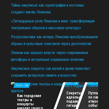
Тайны закулисья: как сценография и костюмы
создают магию Ленкома
«Легендарные роли Ленкома в кино: трансформация
театральных образов в массовую культуру»
Ретроспектива: как актеры Ленкома преобразовывали
образы в культовые спектакли через десятилетия
Ленком как зеркало власти: через современные
метафоры и актуальные социальные аллюзии.
Закулисные секреты: как музей и архив помогают
сохранить актерскую память и искусство
11.12.2025
29.10.2025
02.07.2026
Выкл.
Выкл.
Выкл.
Секреты
Путеводите
Как городские
идеального
по самым
театры и
подарка для
атмосферн
концерты
гитариста
событиям г
находят своего