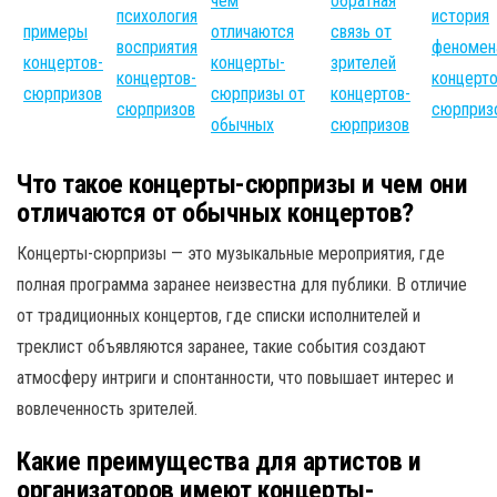
чем
обратная
психология
история
примеры
отличаются
связь от
восприятия
феномен
концертов-
концерты-
зрителей
концертов-
концерто
сюрпризов
сюрпризы от
концертов-
сюрпризов
сюрприз
обычных
сюрпризов
Что такое концерты-сюрпризы и чем они
отличаются от обычных концертов?
Концерты-сюрпризы — это музыкальные мероприятия, где
полная программа заранее неизвестна для публики. В отличие
от традиционных концертов, где списки исполнителей и
треклист объявляются заранее, такие события создают
атмосферу интриги и спонтанности, что повышает интерес и
вовлеченность зрителей.
Какие преимущества для артистов и
организаторов имеют концерты-