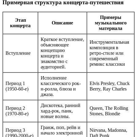
Примерная структура концерта-путешествия
Примеры
Этап
Описание
музыкального
концерта
материала
Краткое вступление,
Инструментальная
объясняющее
композиция в
концепцию
Вступление
ретро-стиле или
концерта и
современный
знакомство с
ремикс классики
аудиторией.
Исполнение
Период 1
классического рок-
Elvis Presley, Chuck
(1950-60-е)
н-ролла, блюза и
Berry, Ray Charles
джаза.
Дискотека, ранний
Период 2
Queen, The Rolling
хард-рок, панк,
(1970-80-е)
Stones, Blondie
новые волны.
Гранж, поп, рейв и
Период 3
Nirvana, Madonna,
начало электронной
(1990-2000-е)
Daft Punk