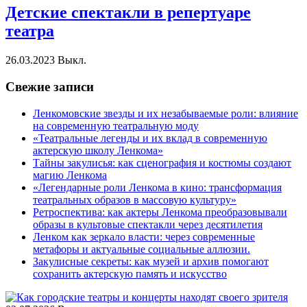
Детские спектакли в репертуаре
театра
26.03.2023
Выкл.
Свежие записи
Ленкомовские звезды и их незабываемые роли: влияние
на современную театральную моду
«Театральные легенды и их вклад в современную
актерскую школу Ленкома»
Тайны закулисья: как сценография и костюмы создают
магию Ленкома
«Легендарные роли Ленкома в кино: трансформация
театральных образов в массовую культуру»
Ретроспектива: как актеры Ленкома преобразовывали
образы в культовые спектакли через десятилетия
Ленком как зеркало власти: через современные
метафоры и актуальные социальные аллюзии.
Закулисные секреты: как музей и архив помогают
сохранить актерскую память и искусство