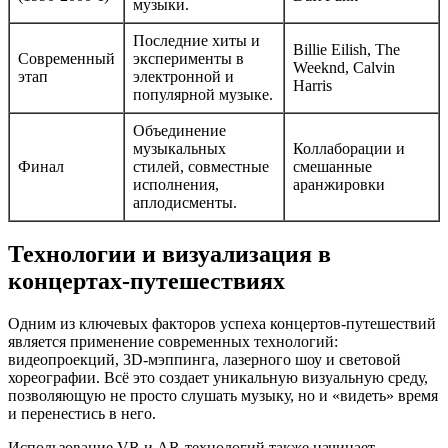
музыки.
Последние хиты и
Billie Eilish, The
Современный
эксперименты в
Weeknd, Calvin
этап
электронной и
Harris
популярной музыке.
Объединение
музыкальных
Коллаборации и
Финал
стилей, совместные
смешанные
исполнения,
аранжировки
аплодисменты.
Технологии и визуализация в
концертах-путешествиях
Одним из ключевых факторов успеха концертов-путешествий
является применение современных технологий:
видеопроекций, 3D-мэппинга, лазерного шоу и световой
хореографии. Всё это создает уникальную визуальную среду,
позволяющую не просто слушать музыку, но и «видеть» время
и перенестись в него.
Использование VR и AR-технологий также начинает