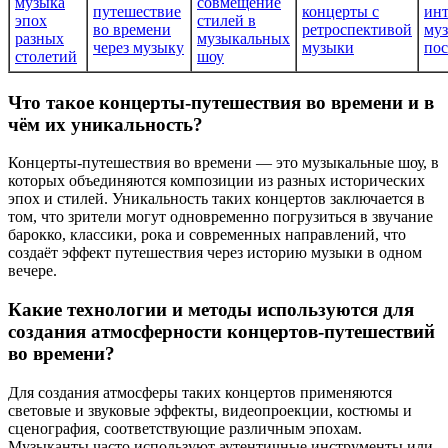
музыка
совмещение
путешествие
концерты с
ин
эпох
стилей в
во времени
ретроспективой
му
разных
музыкальных
через музыку
музыки
пос
столетий
шоу
Что такое концерты-путешествия во времени и в
чём их уникальность?
Концерты-путешествия во времени — это музыкальные шоу, в
которых объединяются композиции из разных исторических
эпох и стилей. Уникальность таких концертов заключается в
том, что зрители могут одновременно погрузиться в звучание
барокко, классики, рока и современных направлений, что
создаёт эффект путешествия через историю музыки в одном
вечере.
Какие технологии и методы используются для
создания атмосферности концертов-путешествий
во времени?
Для создания атмосферы таких концертов применяются
световые и звуковые эффекты, видеопроекции, костюмы и
сценография, соответствующие различным эпохам.
Музыканты часто используют аутентичные инструменты или