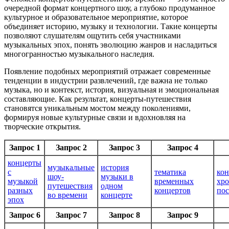
очередной формат концертного шоу, а глубоко продуманное
культурное и образовательное мероприятие, которое
объединяет историю, музыку и технологии. Такие концерты
позволяют слушателям ощутить себя участниками
музыкальных эпох, понять эволюцию жанров и насладиться
многогранностью музыкального наследия.
Появление подобных мероприятий отражает современные
тенденции в индустрии развлечений, где важна не только
музыка, но и контекст, история, визуальная и эмоциональная
составляющие. Как результат, концерты-путешествия
становятся уникальным мостом между поколениями,
формируя новые культурные связи и вдохновляя на
творческие открытия.
Запрос 1
Запрос 2
Запрос 3
Запрос 4
концерты
музыкальные
история
с
тематика
кон
шоу-
музыки в
музыкой
временных
хро
путешествия
одном
разных
концертов
пос
во времени
концерте
эпох
Запрос 6
Запрос 7
Запрос 8
Запрос 9