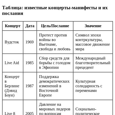
Таблица: известные концерты-манифесты и их
послания
Концерт
Дата
Цель/Послание
Значение
Протест против
Символ эпохи
войны во
контркультуры,
Вудсток
1969
Вьетнаме,
массовое движение
свобода и любовь
мира
Сбор средств для
Международный
Live Aid
1985
борьбы с голодом
благотворительный
в Эфиопии
прецедент
Концерт
Поддержка
в
демократических
Культурная
Берлине
1987
изменений в
солидарность с
(Дэвид
Восточной
переменами
Боуи)
Европе
Давление на
мировых лидеров
Социально-
Live 8
2005
по вопросам
политическое