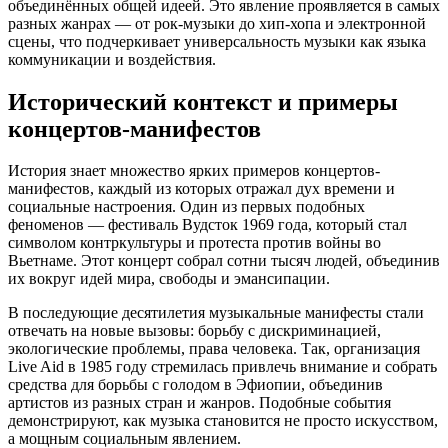
объединённых общей идеей. Это явление проявляется в самых
разных жанрах — от рок-музыки до хип-хопа и электронной
сцены, что подчеркивает универсальность музыки как языка
коммуникации и воздействия.
Исторический контекст и примеры
концертов-манифестов
История знает множество ярких примеров концертов-
манифестов, каждый из которых отражал дух времени и
социальные настроения. Один из первых подобных
феноменов — фестиваль Вудсток 1969 года, который стал
символом контркультуры и протеста против войны во
Вьетнаме. Этот концерт собрал сотни тысяч людей, объединив
их вокруг идей мира, свободы и эмансипации.
В последующие десятилетия музыкальные манифесты стали
отвечать на новые вызовы: борьбу с дискриминацией,
экологические проблемы, права человека. Так, организация
Live Aid в 1985 году стремилась привлечь внимание и собрать
средства для борьбы с голодом в Эфиопии, объединив
артистов из разных стран и жанров. Подобные события
демонстрируют, как музыка становится не просто искусством,
а мощным социальным явлением.