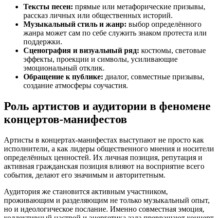
Тексты песен:
прямые или метафорические призывы,
рассказ личных или общественных историй.
Музыкальный стиль и жанр:
выбор определённого
жанра может сам по себе служить знаком протеста или
поддержки.
Сценография и визуальный ряд:
костюмы, световые
эффекты, проекции и символы, усиливающие
эмоциональный отклик.
Обращение к публике:
диалог, совместные призывы,
создание атмосферы соучастия.
Роль артистов и аудитории в феномене
концертов-манифестов
Артисты в концертах-манифестах выступают не просто как
исполнители, а как лидеры общественного мнения и носители
определённых ценностей. Их личная позиция, репутация и
активная гражданская позиция влияют на восприятие всего
события, делают его значимым и авторитетным.
Аудитория же становится активным участником,
проживающим и разделяющим не только музыкальный опыт,
но и идеологическое послание. Именно совместная эмоция,
коллективный настрой и энергетика зала превращают концерт