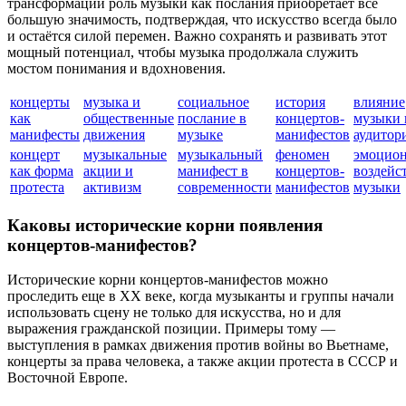
трансформаций роль музыки как послания приобретает всё
большую значимость, подтверждая, что искусство всегда было
и остаётся силой перемен. Важно сохранять и развивать этот
мощный потенциал, чтобы музыка продолжала служить
мостом понимания и вдохновения.
концерты
музыка и
социальное
история
влияние
как
общественные
послание в
концертов-
музыки 
манифесты
движения
музыке
манифестов
аудитор
концерт
музыкальные
музыкальный
феномен
эмоцион
как форма
акции и
манифест в
концертов-
воздейс
протеста
активизм
современности
манифестов
музыки
Каковы исторические корни появления
концертов-манифестов?
Исторические корни концертов-манифестов можно
проследить еще в XX веке, когда музыканты и группы начали
использовать сцену не только для искусства, но и для
выражения гражданской позиции. Примеры тому —
выступления в рамках движения против войны во Вьетнаме,
концерты за права человека, а также акции протеста в СССР и
Восточной Европе.