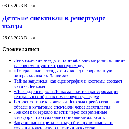
03.03.2023
Выкл.
Детские спектакли в репертуаре
театра
26.03.2023
Выкл.
Свежие записи
Ленкомовские звезды и их незабываемые роли: влияние
на современную театральную моду
«Театральные легенды и их вклад в современную
актерскую школу Ленкома»
Тайны закулисья: как сценография и костюмы создают
магию Ленкома
«Легендарные роли Ленкома в кино: трансформация
театральных образов в массовую культуру»
Ретроспектива: как актеры Ленкома преобразовывали
образы в культовые спектакли через десятилетия
Ленком как зеркало власти: через современные
метафоры и актуальные социальные аллюзии.
Закулисные секреты: как музей и архив помогают
сохранить актерскую память и искусство