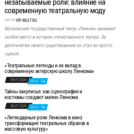
незабываемые роли: влияние на
современную театральную моду
Автор
VIP-BILET.RU
Московский государственный театр «Ленком» занимает
особое место в истории отечественного театра. За
десятилетия своего существования он стал не просто
сценой...
«Театральные легенды и их вклад в
современную актерскую школу Ленкома»
09.07.2026
Выкл.
Тайны закулисья: как сценография и
костюмы создают магию Ленкома
08.07.2026
Выкл.
«Легендарные роли Ленкома в кино:
трансформация театральных образов в
массовую культуру»