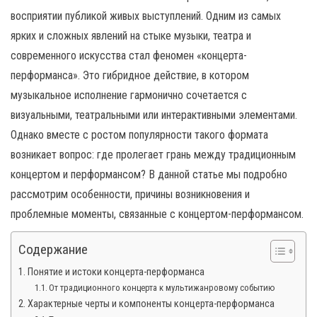
н
восприятии публикой живых выступлений. Одним из самых
а
ярких и сложных явлений на стыке музыки, театра и
в
современного искусства стал феномен «концерта-
и
перформанса». Это гибридное действие, в котором
г
музыкальное исполнение гармонично сочетается с
а
визуальными, театральными или интерактивными элементами.
ц
Однако вместе с ростом популярности такого формата
и
возникает вопрос: где пролегает грань между традиционным
ю
концертом и перформансом? В данной статье мы подробно
рассмотрим особенности, причины возникновения и
проблемные моменты, связанные с концертом-перформансом.
Содержание
Понятие и истоки концерта-перформанса
От традиционного концерта к мультижанровому событию
Характерные черты и компоненты концерта-перформанса