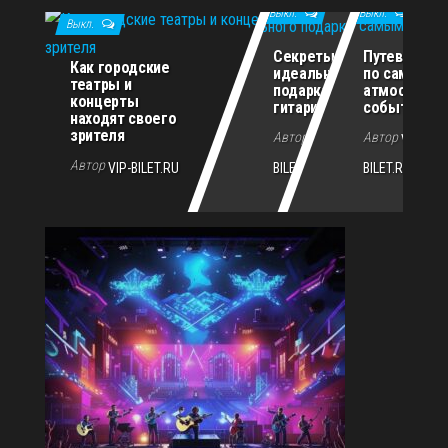
Выкл.
Выкл.
Выкл.
Секреты
Путеводите
Как городские
идеального
по самым
театры и
подарка для
атмосферн
концерты
гитариста
событиям г
находят своего
зрителя
Автор
Автор
VIP-
VIP-
Автор
VIP-BILET.RU
BILET.RU
BILET.RU