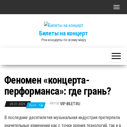
Skip
П
to
о
the
к
content
Билеты на концерт
а
Рок-концерты по всему миру
з
а
т
ь
/
Феномен «концерта-
С
перформанса»: где грань?
к
р
Автор
ы
VIP-BILET.RU
05.01.2025
Выкл.
т
В последние десятилетия музыкальная индустрия претерпела
ь
значительные изменения как с точки зрения технологий, так и в